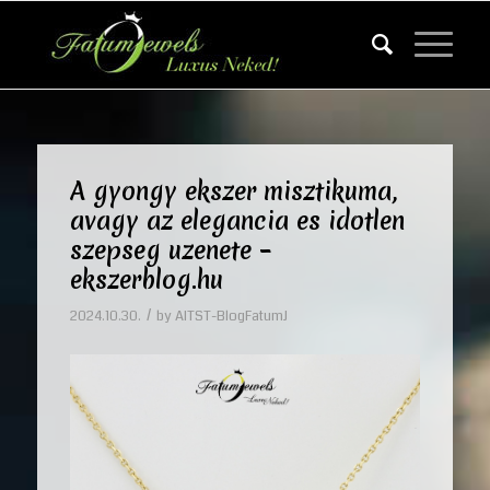
A gyongy ekszer misztikuma,
avagy az elegancia es idotlen
szepseg uzenete –
ekszerblog.hu
/
2024.10.30.
by
AITST-BlogFatumJ