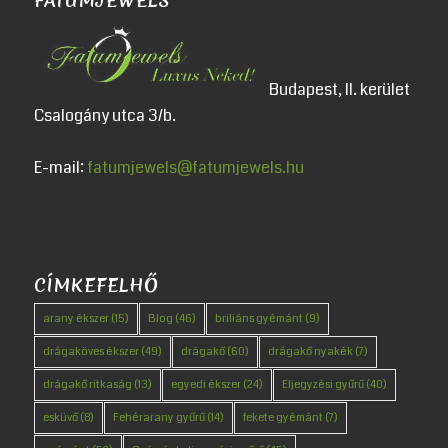
FATUMJEWELS
Budapest, II. kerület
Csalogány utca 3/b.
E-mail:
fatumjewels@fatumjewels.hu
CÍMKEFELHŐ
arany ékszer
(15)
Blog
(46)
briliáns gyémánt
(9)
drágaköves ékszer
(49)
drágakő
(60)
drágakő nyakék
(7)
drágakő ritkaság
(13)
egyedi ékszer
(24)
Eljegyzési gyűrű
(40)
esküvő
(8)
Fehérarany gyűrű
(14)
fekete gyémánt
(7)