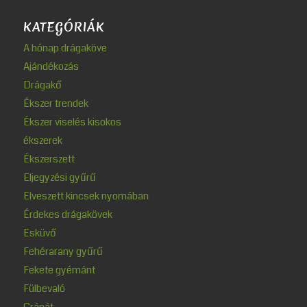
KATEGÓRIÁK
A hónap drágaköve
Ajándékozás
Drágakő
Ékszer trendek
Ékszer viselés kisokos
ékszerek
Ékszerszett
Eljegyzési gyűrű
Elveszett kincsek nyomában
Érdekes drágakövek
Esküvő
Fehérarany gyűrű
Fekete gyémánt
Fülbevaló
Gránát