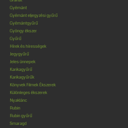
Gyémánt
Gyémánt eljegyzési gyűrű
Gyémántgyűrű
Gyöngy ékszer
Gyűrű
Hírek és hírességek
Jegygyűrű
Jeles ünnepek
Karikagyűrű
Karikagyűrűk
Könyvek Filmek Ékszerek
Különleges ékszerek
Nyaklánc
Rubin
Rubin gyűrű
Smaragd