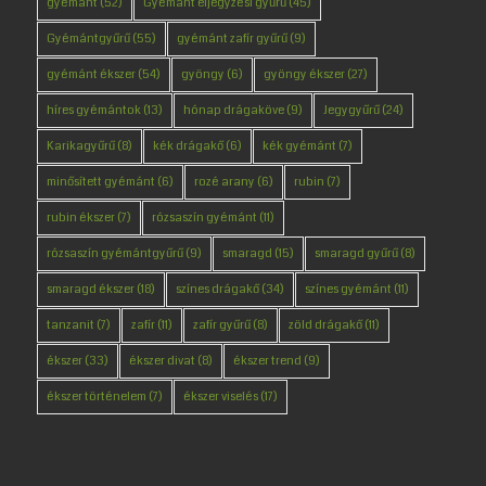
gyémánt
(52)
Gyémánt eljegyzési gyűrű
(45)
Gyémántgyűrű
(55)
gyémánt zafír gyűrű
(9)
gyémánt ékszer
(54)
gyöngy
(6)
gyöngy ékszer
(27)
híres gyémántok
(13)
hónap drágaköve
(9)
Jegygyűrű
(24)
Karikagyűrű
(8)
kék drágakő
(6)
kék gyémánt
(7)
minősített gyémánt
(6)
rozé arany
(6)
rubin
(7)
rubin ékszer
(7)
rózsaszín gyémánt
(11)
rózsaszín gyémántgyűrű
(9)
smaragd
(15)
smaragd gyűrű
(8)
smaragd ékszer
(18)
színes drágakő
(34)
színes gyémánt
(11)
tanzanit
(7)
zafír
(11)
zafír gyűrű
(8)
zöld drágakő
(11)
ékszer
(33)
ékszer divat
(8)
ékszer trend
(9)
ékszer történelem
(7)
ékszer viselés
(17)