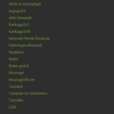
Hírek és hírességek
Jegygyűrű
Jeles ünnepek
Karikagyűrű
Karikagyűrűk
Könyvek Filmek Ékszerek
Különleges ékszerek
Nyaklánc
Rubin
Rubin gyűrű
Smaragd
Smaragd ékszer
Tanzanit
Tudástár és történelem
Turmalin
Zafír