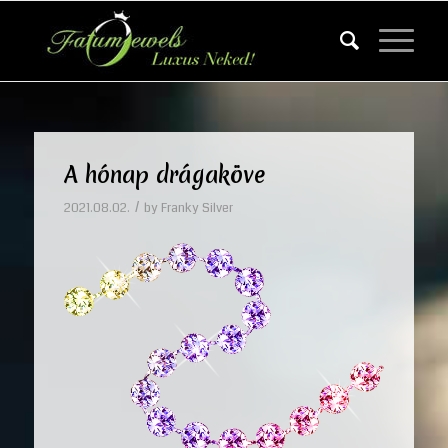
A hónap drágaköve
/
2021.08.02.
by
Franky Silver