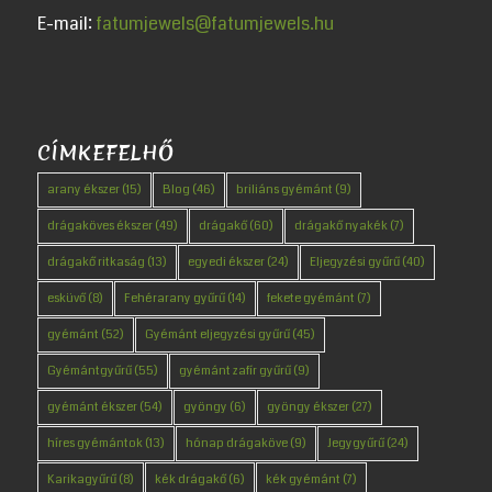
E-mail:
fatumjewels@fatumjewels.hu
CÍMKEFELHŐ
arany ékszer
(15)
Blog
(46)
briliáns gyémánt
(9)
drágaköves ékszer
(49)
drágakő
(60)
drágakő nyakék
(7)
drágakő ritkaság
(13)
egyedi ékszer
(24)
Eljegyzési gyűrű
(40)
esküvő
(8)
Fehérarany gyűrű
(14)
fekete gyémánt
(7)
gyémánt
(52)
Gyémánt eljegyzési gyűrű
(45)
Gyémántgyűrű
(55)
gyémánt zafír gyűrű
(9)
gyémánt ékszer
(54)
gyöngy
(6)
gyöngy ékszer
(27)
híres gyémántok
(13)
hónap drágaköve
(9)
Jegygyűrű
(24)
Karikagyűrű
(8)
kék drágakő
(6)
kék gyémánt
(7)