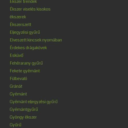
Ékszer trendek
Ékszer viselés kisokos
ékszerek
Ékszerszett
Eljegyzési gyűrű
Elveszett kincsek nyomában
Érdekes drágakövek
Esküvő
Fehérarany gyűrű
Fekete gyémánt
Fülbevaló
Gránát
Gyémánt
Gyémánt eljegyzési gyűrű
Gyémántgyűrű
Gyöngy ékszer
Gyűrű