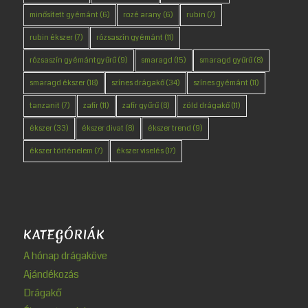
minősített gyémánt
(6)
rozé arany
(6)
rubin
(7)
rubin ékszer
(7)
rózsaszín gyémánt
(11)
rózsaszín gyémántgyűrű
(9)
smaragd
(15)
smaragd gyűrű
(8)
smaragd ékszer
(18)
színes drágakő
(34)
színes gyémánt
(11)
tanzanit
(7)
zafír
(11)
zafír gyűrű
(8)
zöld drágakő
(11)
ékszer
(33)
ékszer divat
(8)
ékszer trend
(9)
ékszer történelem
(7)
ékszer viselés
(17)
KATEGÓRIÁK
A hónap drágaköve
Ajándékozás
Drágakő