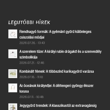
LEGUTÓBBI HÍREK
Rendhagyó formák: A gyémánt gyűrű különleges
csiszolási módjai
2026.07.26. - 13:43
A szerelem tüze: A királyi rubin drágakő és a szenvedély
szimbolikája
2026.07.21. - 12:46
Kombinált fémek: A többszínű karikagyűrű varázsa
2026.07.16. - 11:10
Az óceánok királynője: A déltengeri gyöngy ékszer
luxusa
2026.07.11. - 10:48
Jegygyűrű trendek: A klasszikustól az extravagánsig