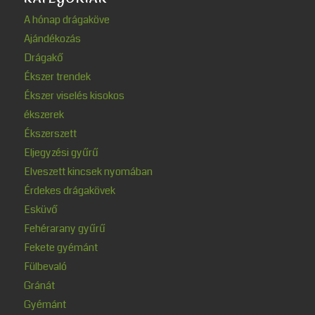
A hónap drágaköve
Ajándékozás
Drágakő
Ékszer trendek
Ékszer viselés kisokos
ékszerek
Ékszerszett
Eljegyzési gyűrű
Elveszett kincsek nyomában
Érdekes drágakövek
Esküvő
Fehérarany gyűrű
Fekete gyémánt
Fülbevaló
Gránát
Gyémánt