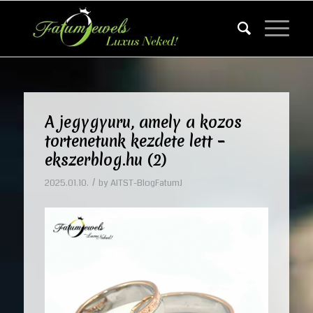
A jegygyuru, amely a kozos
tortenetunk kezdete lett –
ekszerblog.hu (2)
/
2025.01.10.
by
AITST-BlogFatumJ