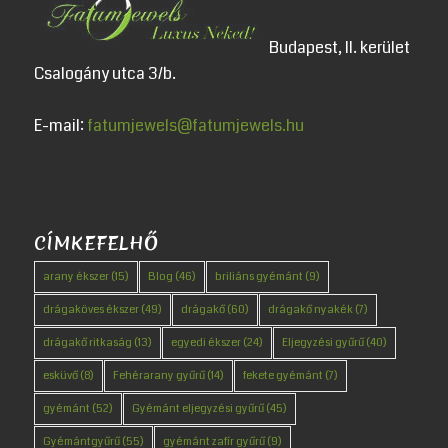
Budapest, II. kerület
Csalogány utca 3/b.
E-mail:
fatumjewels@fatumjewels.hu
CÍMKEFELHŐ
arany ékszer
(15)
Blog
(46)
briliáns gyémánt
(9)
drágaköves ékszer
(49)
drágakő
(60)
drágakő nyakék
(7)
drágakő ritkaság
(13)
egyedi ékszer
(24)
Eljegyzési gyűrű
(40)
esküvő
(8)
Fehérarany gyűrű
(14)
fekete gyémánt
(7)
gyémánt
(52)
Gyémánt eljegyzési gyűrű
(45)
Gyémántgyűrű
(55)
gyémánt zafír gyűrű
(9)