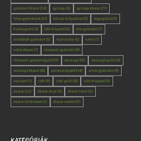
gyémánt ékszer
(54)
gyöngy
(6)
gyöngy ékszer
(27)
híres gyémántok
(13)
hónap drágaköve
(9)
Jegygyűrű
(24)
Karikagyűrű
(8)
kék drágakő
(6)
kék gyémánt
(7)
minősített gyémánt
(6)
rozé arany
(6)
rubin
(7)
rubin ékszer
(7)
rózsaszín gyémánt
(11)
rózsaszín gyémántgyűrű
(9)
smaragd
(15)
smaragd gyűrű
(8)
smaragd ékszer
(18)
színes drágakő
(34)
színes gyémánt
(11)
tanzanit
(7)
zafír
(11)
zafír gyűrű
(8)
zöld drágakő
(11)
ékszer
(33)
ékszer divat
(8)
ékszer trend
(9)
ékszer történelem
(7)
ékszer viselés
(17)
KATEGÓRIÁK