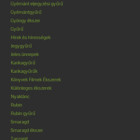
Gyémánt eljegyzési gyűrű
Gyémántgyűrű
Gyöngy ékszer
Gyűrű
Hírek és hírességek
Jegygyűrű
Jeles ünnepek
Karikagyűrű
Karikagyűrűk
Könyvek Filmek Ékszerek
Különleges ékszerek
Nyaklánc
Rubin
Rubin gyűrű
Smaragd
Smaragd ékszer
Tanzanit