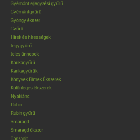
Gyémánt eljegyzési gyűrű
Gyémántgyűrű
Gyöngy ékszer
Gyűrű
Hírek és hírességek
Jegygyűrű
Jeles ünnepek
Karikagyűrű
Karikagyűrűk
Könyvek Filmek Ékszerek
Különleges ékszerek
Nyaklánc
Rubin
Rubin gyűrű
Smaragd
Smaragd ékszer
Tanzanit