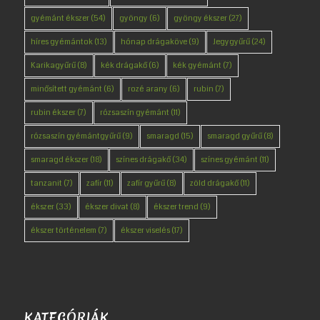
gyémánt ékszer
(54)
gyöngy
(6)
gyöngy ékszer
(27)
híres gyémántok
(13)
hónap drágaköve
(9)
Jegygyűrű
(24)
Karikagyűrű
(8)
kék drágakő
(6)
kék gyémánt
(7)
minősített gyémánt
(6)
rozé arany
(6)
rubin
(7)
rubin ékszer
(7)
rózsaszín gyémánt
(11)
rózsaszín gyémántgyűrű
(9)
smaragd
(15)
smaragd gyűrű
(8)
smaragd ékszer
(18)
színes drágakő
(34)
színes gyémánt
(11)
tanzanit
(7)
zafír
(11)
zafír gyűrű
(8)
zöld drágakő
(11)
ékszer
(33)
ékszer divat
(8)
ékszer trend
(9)
ékszer történelem
(7)
ékszer viselés
(17)
KATEGÓRIÁK