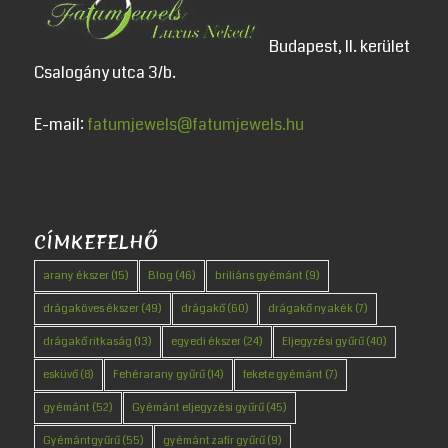
Budapest, II. kerület
Csalogány utca 3/b.
E-mail:
fatumjewels@fatumjewels.hu
CÍMKEFELHŐ
arany ékszer
(15)
Blog
(46)
briliáns gyémánt
(9)
drágaköves ékszer
(49)
drágakő
(60)
drágakő nyakék
(7)
drágakő ritkaság
(13)
egyedi ékszer
(24)
Eljegyzési gyűrű
(40)
esküvő
(8)
Fehérarany gyűrű
(14)
fekete gyémánt
(7)
gyémánt
(52)
Gyémánt eljegyzési gyűrű
(45)
Gyémántgyűrű
(55)
gyémánt zafír gyűrű
(9)