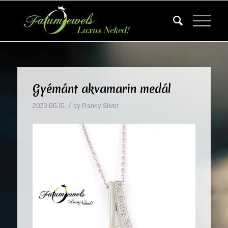
Gyémánt akvamarin medál
/
2023.06.15.
by
Franky Silver