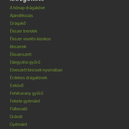
A hónap drágaköve
Ajándékozás
Drágakő
Ékszer trendek
Ékszer viselés kisokos
ékszerek
Ékszerszett
Eljegyzési gyűrű
Elveszett kincsek nyomában
Érdekes drágakövek
Esküvő
Fehérarany gyűrű
Fekete gyémánt
Fülbevaló
Gránát
Gyémánt