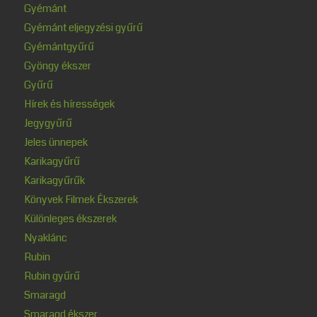
Gyémánt
Gyémánt eljegyzési gyűrű
Gyémántgyűrű
Gyöngy ékszer
Gyűrű
Hírek és hírességek
Jegygyűrű
Jeles ünnepek
Karikagyűrű
Karikagyűrűk
Könyvek Filmek Ékszerek
Különleges ékszerek
Nyaklánc
Rubin
Rubin gyűrű
Smaragd
Smaragd ékszer