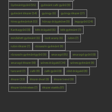
Gyémántgyűrű
(55)
gyémánt zafír gyűrű
(9)
gyémánt ékszer
(54)
gyöngy
(6)
gyöngy ékszer
(27)
híres gyémántok
(13)
hónap drágaköve
(9)
Jegygyűrű
(24)
Karikagyűrű
(8)
kék drágakő
(6)
kék gyémánt
(7)
minősített gyémánt
(6)
rozé arany
(6)
rubin
(7)
rubin ékszer
(7)
rózsaszín gyémánt
(11)
rózsaszín gyémántgyűrű
(9)
smaragd
(15)
smaragd gyűrű
(8)
smaragd ékszer
(18)
színes drágakő
(34)
színes gyémánt
(11)
tanzanit
(7)
zafír
(11)
zafír gyűrű
(8)
zöld drágakő
(11)
ékszer
(33)
ékszer divat
(8)
ékszer trend
(9)
ékszer történelem
(7)
ékszer viselés
(17)