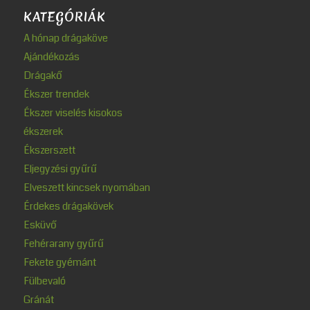
KATEGÓRIÁK
A hónap drágaköve
Ajándékozás
Drágakő
Ékszer trendek
Ékszer viselés kisokos
ékszerek
Ékszerszett
Eljegyzési gyűrű
Elveszett kincsek nyomában
Érdekes drágakövek
Esküvő
Fehérarany gyűrű
Fekete gyémánt
Fülbevaló
Gránát