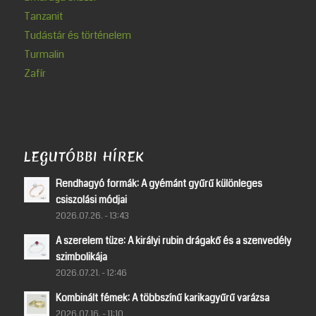
Tanzanit
Tudástár és történelem
Turmalin
Zafír
LEGUTÓBBI HÍREK
Rendhagyó formák: A gyémánt gyűrű különleges
csiszolási módjai
2026.07.26. - 13:43
A szerelem tüze: A királyi rubin drágakő és a szenvedély
szimbolikája
2026.07.21. - 12:46
Kombinált fémek: A többszínű karikagyűrű varázsa
2026.07.16. - 11:10