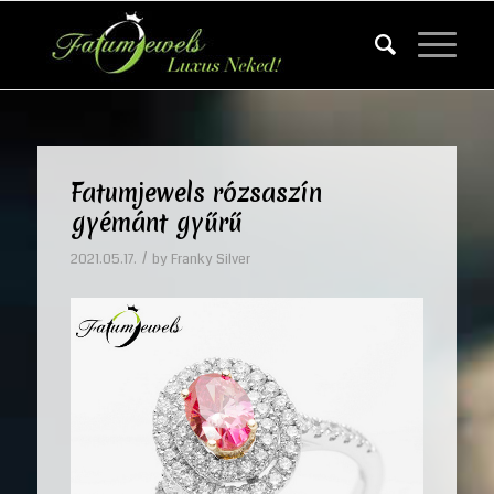
Fatumjewels rózsaszín
gyémánt gyűrű
/
2021.05.17.
by
Franky Silver