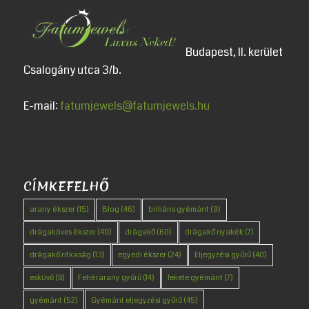
Budapest, II. kerület
Csalogány utca 3/b.
E-mail:
fatumjewels@fatumjewels.hu
CÍMKEFELHŐ
arany ékszer
(15)
Blog
(46)
briliáns gyémánt
(9)
drágaköves ékszer
(49)
drágakő
(60)
drágakő nyakék
(7)
drágakő ritkaság
(13)
egyedi ékszer
(24)
Eljegyzési gyűrű
(40)
esküvő
(8)
Fehérarany gyűrű
(14)
fekete gyémánt
(7)
gyémánt
(52)
Gyémánt eljegyzési gyűrű
(45)