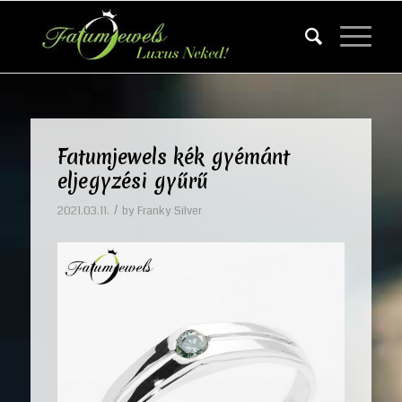
Fatumjewels kék gyémánt
eljegyzési gyűrű
/
2021.03.11.
by
Franky Silver