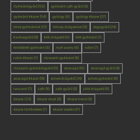
Gyémántgyűrű
(55)
gyémánt zafír gyűrű
(9)
gyémánt ékszer
(54)
gyöngy
(6)
gyöngy ékszer
(27)
híres gyémántok
(13)
hónap drágaköve
(9)
Jegygyűrű
(24)
Karikagyűrű
(8)
kék drágakő
(6)
kék gyémánt
(7)
minősített gyémánt
(6)
rozé arany
(6)
rubin
(7)
rubin ékszer
(7)
rózsaszín gyémánt
(11)
rózsaszín gyémántgyűrű
(9)
smaragd
(15)
smaragd gyűrű
(8)
smaragd ékszer
(18)
színes drágakő
(34)
színes gyémánt
(11)
tanzanit
(7)
zafír
(11)
zafír gyűrű
(8)
zöld drágakő
(11)
ékszer
(33)
ékszer divat
(8)
ékszer trend
(9)
ékszer történelem
(7)
ékszer viselés
(17)