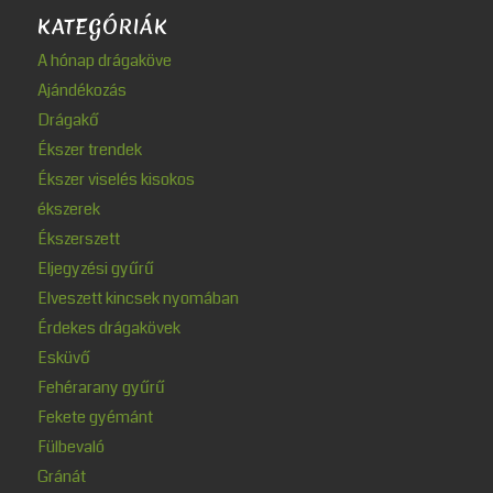
KATEGÓRIÁK
A hónap drágaköve
Ajándékozás
Drágakő
Ékszer trendek
Ékszer viselés kisokos
ékszerek
Ékszerszett
Eljegyzési gyűrű
Elveszett kincsek nyomában
Érdekes drágakövek
Esküvő
Fehérarany gyűrű
Fekete gyémánt
Fülbevaló
Gránát