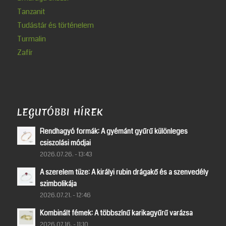
Tanzanit
Tudástár és történelem
Turmalin
Zafír
LEGUTÓBBI HÍREK
Rendhagyó formák: A gyémánt gyűrű különleges
csiszolási módjai
2026.07.26. - 13:43
A szerelem tüze: A királyi rubin drágakő és a szenvedély
szimbolikája
2026.07.21. - 12:46
Kombinált fémek: A többszínű karikagyűrű varázsa
2026.07.16. - 11:10