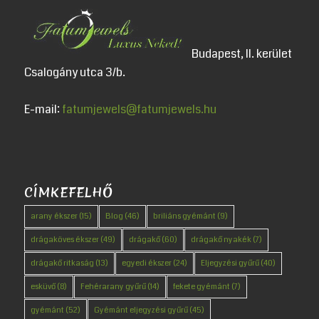
Budapest, II. kerület
Csalogány utca 3/b.
E-mail:
fatumjewels@fatumjewels.hu
CÍMKEFELHŐ
arany ékszer
(15)
Blog
(46)
briliáns gyémánt
(9)
drágaköves ékszer
(49)
drágakő
(60)
drágakő nyakék
(7)
drágakő ritkaság
(13)
egyedi ékszer
(24)
Eljegyzési gyűrű
(40)
esküvő
(8)
Fehérarany gyűrű
(14)
fekete gyémánt
(7)
gyémánt
(52)
Gyémánt eljegyzési gyűrű
(45)