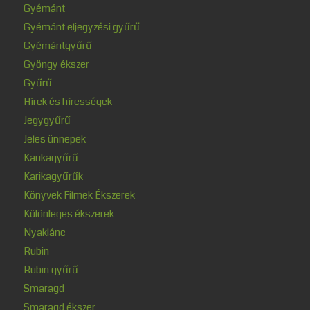
Gyémánt
Gyémánt eljegyzési gyűrű
Gyémántgyűrű
Gyöngy ékszer
Gyűrű
Hírek és hírességek
Jegygyűrű
Jeles ünnepek
Karikagyűrű
Karikagyűrűk
Könyvek Filmek Ékszerek
Különleges ékszerek
Nyaklánc
Rubin
Rubin gyűrű
Smaragd
Smaragd ékszer