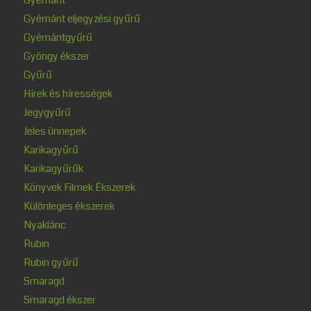
Gyémánt eljegyzési gyűrű
Gyémántgyűrű
Gyöngy ékszer
Gyűrű
Hírek és hírességek
Jegygyűrű
Jeles ünnepek
Karikagyűrű
Karikagyűrűk
Könyvek Filmek Ékszerek
Különleges ékszerek
Nyaklánc
Rubin
Rubin gyűrű
Smaragd
Smaragd ékszer