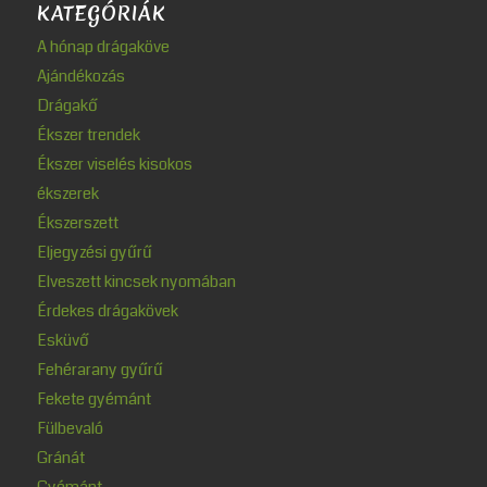
KATEGÓRIÁK
A hónap drágaköve
Ajándékozás
Drágakő
Ékszer trendek
Ékszer viselés kisokos
ékszerek
Ékszerszett
Eljegyzési gyűrű
Elveszett kincsek nyomában
Érdekes drágakövek
Esküvő
Fehérarany gyűrű
Fekete gyémánt
Fülbevaló
Gránát
Gyémánt