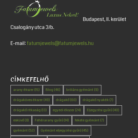
Budapest, II. kerület
Csalogány utca 3/b.
E-mail:
fatumjewels@fatumjewels.hu
CÍMKEFELHŐ
arany ékszer
(15)
Blog
(46)
briliáns gyémánt
(9)
drágaköves ékszer
(49)
drágakő
(60)
drágakő nyakék
(7)
drágakő ritkaság
(13)
egyedi ékszer
(24)
Eljegyzési gyűrű
(40)
esküvő
(8)
Fehérarany gyűrű
(14)
fekete gyémánt
(7)
gyémánt
(52)
Gyémánt eljegyzési gyűrű
(45)