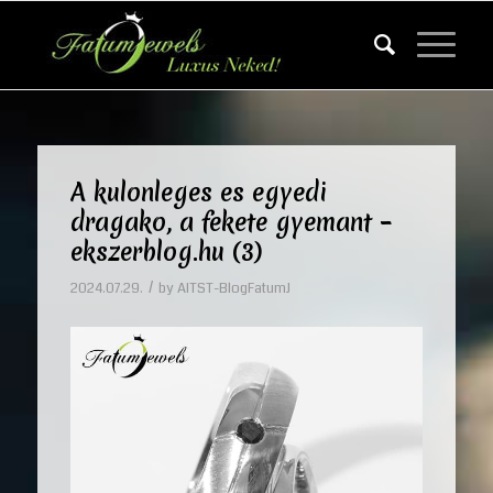
A kulonleges es egyedi
dragako, a fekete gyemant –
ekszerblog.hu (3)
/
2024.07.29.
by
AITST-BlogFatumJ