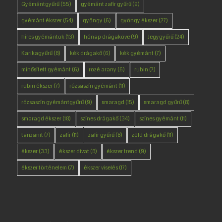
Gyémántgyűrű
(55)
gyémánt zafír gyűrű
(9)
gyémánt ékszer
(54)
gyöngy
(6)
gyöngy ékszer
(27)
híres gyémántok
(13)
hónap drágaköve
(9)
Jegygyűrű
(24)
Karikagyűrű
(8)
kék drágakő
(6)
kék gyémánt
(7)
minősített gyémánt
(6)
rozé arany
(6)
rubin
(7)
rubin ékszer
(7)
rózsaszín gyémánt
(11)
rózsaszín gyémántgyűrű
(9)
smaragd
(15)
smaragd gyűrű
(8)
smaragd ékszer
(18)
színes drágakő
(34)
színes gyémánt
(11)
tanzanit
(7)
zafír
(11)
zafír gyűrű
(8)
zöld drágakő
(11)
ékszer
(33)
ékszer divat
(8)
ékszer trend
(9)
ékszer történelem
(7)
ékszer viselés
(17)