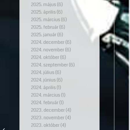
2025. május
(6)
2025. április
(6)
2025. március
(6)
2025. február
(6)
2025. január
(6)
2024. december
(6)
2024. november
(6)
2024. október
(6)
2024. szeptember
(6)
2024. július
(6)
2024. június
(6)
2024. április
(1)
2024. március
(1)
2024. február
(1)
2023. december
(4)
2023. november
(4)
A gyémánt gyűrű és a
2023. október
(4)
fény játéka: A belső tűz