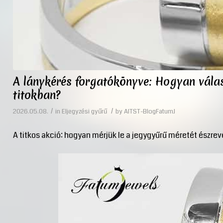
A lánykérés forgatókönyve: Hogyan vála
titokban?
/
/
2026.05.08.
in
Eljegyzési gyűrű
by
AITST-BlogFatumJ
A titkos akció: hogyan mérjük le a jegygyűrű méretét észrev