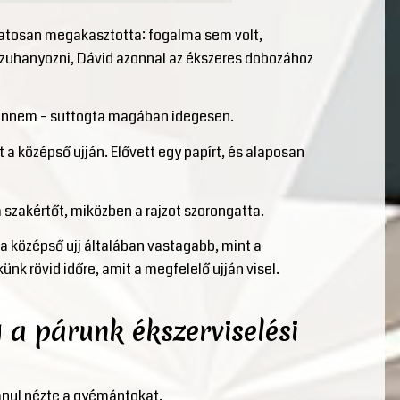
matosan megakasztotta: fogalma sem volt,
 zuhanyozni, Dávid azonnal az ékszeres dobozához
nvennem – suttogta magában idegesen.
 a középső ujján. Elővett egy papírt, és alaposan
 szakértőt, miközben a rajzot szorongatta.
: a középső ujj általában vastagabb, mint a
ünk rövid időre, amit a megfelelő ujján visel.
g a párunk ékszerviselési
lanul nézte a gyémántokat.