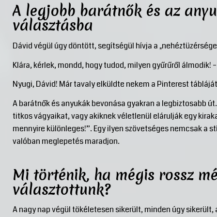
A legjobb barátnők és az any
választásba
Dávid végül úgy döntött, segítségül hívja a „nehéztüzérséget
Klára, kérlek, mondd, hogy tudod, milyen gyűrűről álmodik! –
Nyugi, Dávid! Már tavaly elküldte nekem a Pinterest tábláját
A barátnők és anyukák bevonása gyakran a legbiztosabb út. 
titkos vágyaikat, vagy akiknek véletlenül elárulják egy kiraka
mennyire különleges!”. Egy ilyen szövetséges nemcsak a stí
valóban meglepetés maradjon.
Mi történik, ha mégis rossz mé
választottunk?
A nagy nap végül tökéletesen sikerült, minden úgy sikerült,