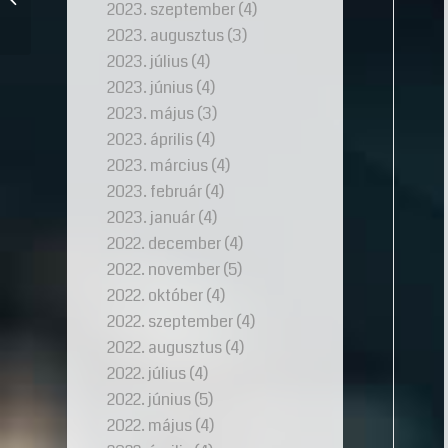
2023. szeptember
(4)
fizikája
2023. augusztus
(3)
2023. július
(4)
2023. június
(4)
2023. május
(3)
2023. április
(4)
2023. március
(4)
2023. február
(4)
2023. január
(4)
2022. december
(4)
2022. november
(5)
2022. október
(4)
2022. szeptember
(4)
2022. augusztus
(4)
2022. július
(4)
2022. június
(5)
2022. május
(4)