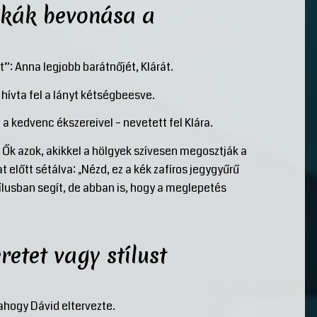
ukák bevonása a
”: Anna legjobb barátnőjét, Klárát.
 hívta fel a lányt kétségbeesve.
 a kedvenc ékszereivel – nevetett fel Klára.
Ők azok, akikkel a hölgyek szívesen megosztják a
t előtt sétálva: „Nézd, ez a kék zafíros jegygyűrű
lusban segít, de abban is, hogy a meglepetés
retet vagy stílust
 ahogy Dávid eltervezte.