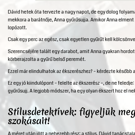
Dávid hetek óta tervezte a nagy napot, de egy dolog folya
mekkora a barátnője, Anna gyűrűsujja. Amikor Anna elment
lopózott.
Csak egy perc az egész, csak egyetlen gyűrűt kell kölcsö
Szerencséjére talált egy darabot, amit Anna gyakran hordott
körberajzolta a gyűrű belső peremét.
Ezzel már elindulhatok az ékszerészhez? – kérdezte később a
Ez egy jó kiindulópont – felelte az ékszerész –, de ne feledje
gyűrűsujj. A legjobb módszer, ha egy olyan ékszert hoz el nek
Stílusdetektívek: figyeljük me
szokásait!
A méret után jött a nehezebb rész: a stílus. Dávid tanácsta