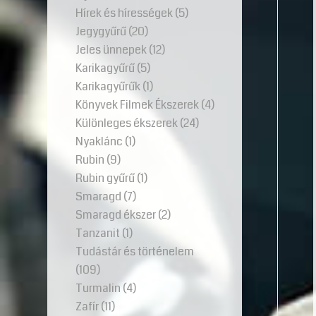
Hírek és hírességek
(5)
Jegygyűrű
(20)
Jeles ünnepek
(12)
Karikagyűrű
(5)
Karikagyűrűk
(1)
Könyvek Filmek Ékszerek
(4)
Különleges ékszerek
(24)
Nyaklánc
(1)
Rubin
(9)
Rubin gyűrű
(1)
Smaragd
(7)
Smaragd ékszer
(2)
Tanzanit
(1)
Tudástár és történelem
(109)
Turmalin
(4)
Zafír
(11)