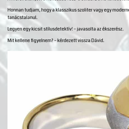
Honnan tudjam, hogy a klasszikus szoliter vagy egy moderneb
tanácstalanul.
Legyen egy kicsit stílusdetektív! – javasolta az ékszerész.
Mit kellene figyelnem? – kérdezett vissza Dávid.