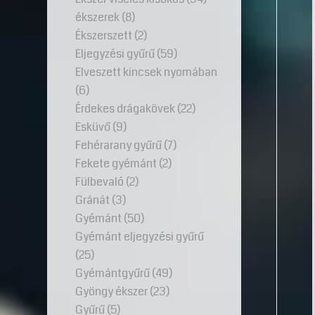
ékszerek
(8)
Ékszerszett
(2)
Eljegyzési gyűrű
(59)
Elveszett kincsek nyomában
(6)
Érdekes drágakövek
(22)
Esküvő
(9)
Fehérarany gyűrű
(7)
Fekete gyémánt
(2)
Fülbevaló
(2)
Gránát
(3)
Gyémánt
(50)
Gyémánt eljegyzési gyűrű
(25)
Gyémántgyűrű
(49)
Gyöngy ékszer
(23)
Gyűrű
(5)