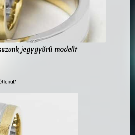
sszunk jegygyűrű modellt
étlenül?