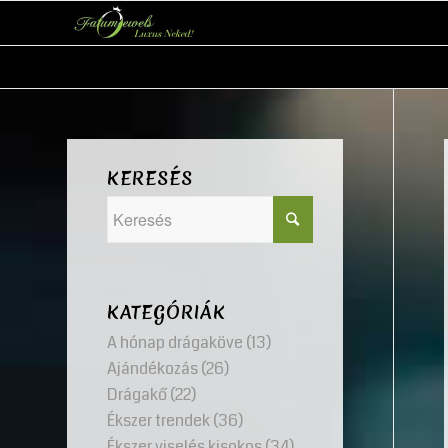
KERESÉS
KATEGÓRIÁK
A hónap drágaköve
(13)
Ajándékozás
(26)
Drágakő
(22)
Ékszer trendek
(36)
Ékszer viselés kisokos
(34)