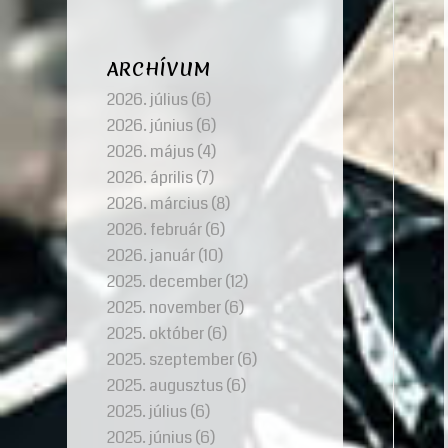
ARCHÍVUM
2026. július
(6)
2026. június
(6)
2026. május
(4)
2026. április
(7)
2026. március
(8)
2026. február
(6)
2026. január
(10)
2025. december
(12)
2025. november
(6)
2025. október
(6)
2025. szeptember
(6)
2025. augusztus
(6)
2025. július
(6)
2025. június
(6)