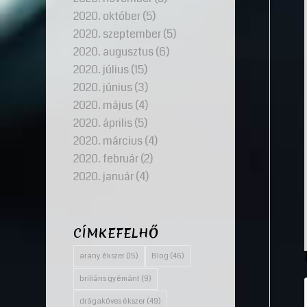
2020. október
(5)
2020. szeptember
(5)
2020. augusztus
(6)
2020. július
(15)
2020. június
(3)
2020. május
(4)
2020. április
(5)
2020. március
(4)
2020. február
(2)
2020. január
(4)
CÍMKEFELHŐ
arany ékszer
(15)
Blog
(46)
briliáns gyémánt
(9)
drágaköves ékszer
(49)