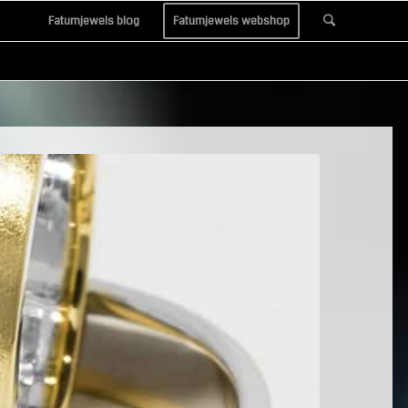
Fatumjewels blog
Fatumjewels webshop