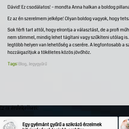
Dávid! Ez csodálatos! – mondta Anna halkan a boldog pillan
Ez az én szerelmem jelképe! Olyan boldog vagyok, hogy tetsz
Sok férfi tart attól, hogy elrontja a választást, de a profi 
nem stimmel, mindig lehet tágítani vagy szűkíteni utólag is.
legtöbb helyen van lehetőség a cserére. A legfontosabb a sz
hozzáigazítjuk a tökéletes közös jövőhöz.
Tags:
Blog
,
Jegygyűrű
Ez is érdekelheti:
Egy gyémánt gyűrű a szikrázó érzelmek