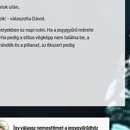
atok után.
ik! – válaszolta Dávid.
műhelyekben ez napi rutin. Ha a jegygyűrű mérete
 Ha pedig a stílus végképp nem találna be, a
ándék és a pillanat, az ékszert pedig
Így válassz nemesfémet a jegygyűrűdhöz