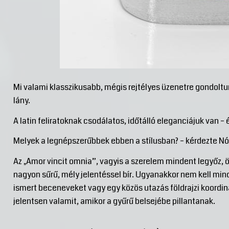
Mi valami klasszikusabb, mégis rejtélyes üzenetre gondoltunk
lány.
A latin feliratoknak csodálatos, időtálló eleganciájuk van – 
Melyek a legnépszerűbbek ebben a stílusban? – kérdezte Nó
Az „Amor vincit omnia”, vagyis a szerelem mindent legyőz, 
nagyon sűrű, mély jelentéssel bír. Ugyanakkor nem kell mind
ismert beceneveket vagy egy közös utazás földrajzi koordin
jelentsen valamit, amikor a gyűrű belsejébe pillantanak.