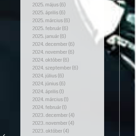
2025. május
(6)
2025. április
(6)
2025. március
(6)
2025. február
(6)
2025. január
(6)
2024. december
(6)
2024. november
(6)
2024. október
(6)
2024. szeptember
(6)
2024. július
(6)
2024. június
(6)
2024. április
(1)
2024. március
(1)
2024. február
(1)
2023. december
(4)
2023. november
(4)
Modern elegancia:
2023. október
(4)
Fehérarany gyűrű