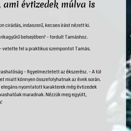
 ami évtizedek múlva is
n cirádás, indaszerű, kecses írást nézett ki.
arikagyűrű belsejében? – fordult Tamáshoz.
 – vetette fel a praktikus szempontot Tamás.
ashatóság – figyelmeztetett az ékszerész. – A túl
ret miatt könnyen összefolyhatnak az évek során.
ott, elegáns nyomtatott karakterek még évtizedek
 olvashatóak maradnak. Nézzük meg együtt,
n!