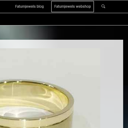
Fatumjewels blog
Fatumjewels webshop