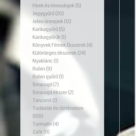
Hírek és hírességek
(5)
Jegygyűrű
(20)
Jeles ünnepek
(12)
Karikagyűrű
(5)
Karikagyűrűk
(1)
Könyvek Filmek Ékszerek
(4)
Különleges ékszerek
(24)
Nyaklánc
(1)
Rubin
(9)
Rubin gyűrű
(1)
Smaragd
(7)
Smaragd ékszer
(2)
Tanzanit
(1)
Tudástár és történelem
(109)
Turmalin
(4)
Zafír
(11)