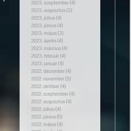
2023. szeptember
(4)
különleges
drágakövekkel
2023. augusztus
(3)
2023. július
(4)
2023. június
(4)
2023. május
(3)
2023. április
(4)
2023. március
(4)
2023. február
(4)
2023. január
(4)
2022. december
(4)
2022. november
(5)
2022. október
(4)
2022. szeptember
(4)
2022. augusztus
(4)
2022. július
(4)
2022. június
(5)
2022. május
(4)