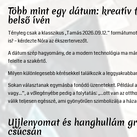
Több mint egy dátum: kreatív 
belső ívén
Tényleg csak a klasszikus „Tamás 2026.09.12.” formátumot 
is? – kérdezte Nóra az ékszertervezőt.
A dátum szép hagyomány, de a modern technológia ma már 
felelte a szakértő.
Milyen különlegesebb kérésekkel találkozik a leggyakrabba
Sokan választanak egymásba fonódó üzeneteket. Például a 
vagy…”, a vőlegényébe pedig a folytatás: „…ott van az otth
válik teljesen egésszé, ami gyönyörűen szimbolizálja a ház
Ujjlenyomat és hanghullám gr
csúcsán