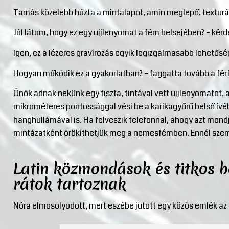
Tamás közelebb húzta a mintalapot, amin meglepő, texturál
Jól látom, hogy ez egy ujjlenyomat a fém belsejében? – kér
Igen, ez a lézeres gravírozás egyik legizgalmasabb lehetőség
Hogyan működik ez a gyakorlatban? – faggatta tovább a férf
Önök adnak nekünk egy tiszta, tintával vett ujjlenyomatot, 
mikrométeres pontossággal vési be a karikagyűrű belső ív
hanghullámával is. Ha felveszik telefonnal, ahogy azt mondj
mintázatként örökíthetjük meg a nemesfémben. Ennél szem
Latin közmondások és titkos 
rátok tartoznak
Nóra elmosolyodott, mert eszébe jutott egy közös emlék az