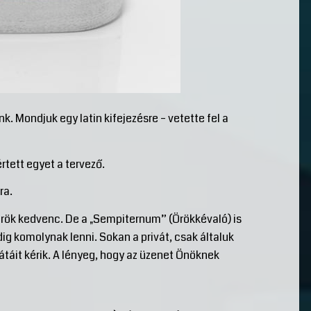
. Mondjuk egy latin kifejezésre – vetette fel a
értett egyet a tervező.
ra.
örök kedvenc. De a „Sempiternum” (Örökkévaló) is
ig komolynak lenni. Sokan a privát, csak általuk
átáit kérik. A lényeg, hogy az üzenet Önöknek