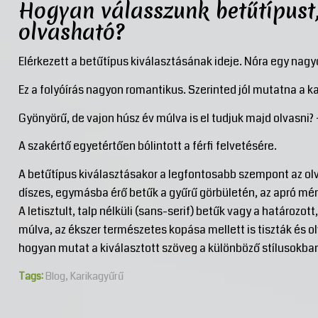
Hogyan válasszunk betűtípust,
olvasható?
Elérkezett a betűtípus kiválasztásának ideje. Nóra egy nagyo
Ez a folyóírás nagyon romantikus. Szerinted jól mutatna a k
Gyönyörű, de vajon húsz év múlva is el tudjuk majd olvasni?
A szakértő egyetértően bólintott a férfi felvetésére.
A betűtípus kiválasztásakor a legfontosabb szempont az olv
díszes, egymásba érő betűk a gyűrű görbületén, az apró mé
A letisztult, talp nélküli (sans-serif) betűk vagy a határoz
múlva, az ékszer természetes kopása mellett is tiszták és
hogyan mutat a kiválasztott szöveg a különböző stílusokba
Tags:
Blog
,
Karikagyűrű