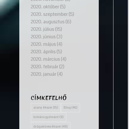
2020. október
(5)
2020. szeptember
(5)
2020. augusztus
(6)
2020. július
(15)
2020. június
(3)
2020. május
(4)
2020. április
(5)
2020. március
(4)
2020. február
(2)
2020. január
(4)
CÍMKEFELHŐ
arany ékszer
(15)
Blog
(46)
briliáns gyémánt
(9)
drágaköves ékszer
(49)