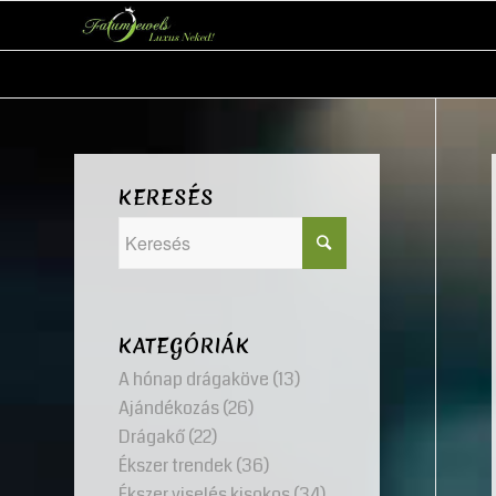
KERESÉS
KATEGÓRIÁK
A hónap drágaköve
(13)
Ajándékozás
(26)
Drágakő
(22)
Ékszer trendek
(36)
Ékszer viselés kisokos
(34)