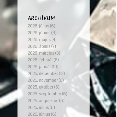
ARCHÍVUM
2026. július
(6)
2026. június
(6)
2026. május
(4)
2026. április
(7)
2026. március
(8)
2026. február
(6)
2026. január
(10)
2025. december
(12)
2025. november
(6)
2025. október
(6)
2025. szeptember
(6)
2025. augusztus
(6)
2025. július
(6)
2025. június
(6)