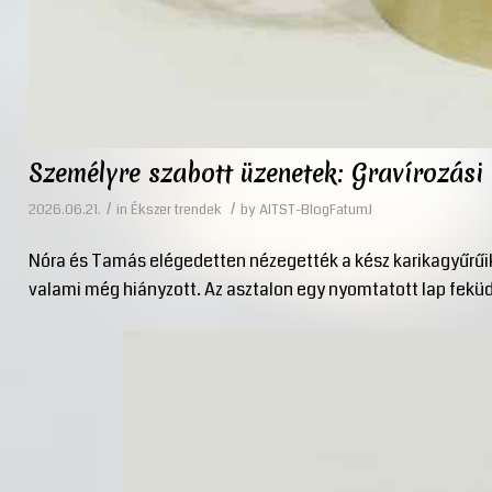
Személyre szabott üzenetek: Gravírozási 
/
/
2026.06.21.
in
Ékszer trendek
by
AITST-BlogFatumJ
Nóra és Tamás elégedetten nézegették a kész karikagyűrűiket
valami még hiányzott. Az asztalon egy nyomtatott lap feküdt