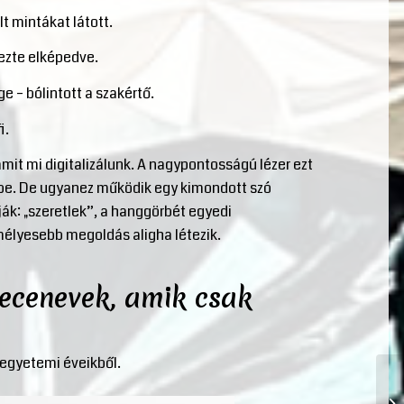
t mintákat látott.
dezte elképedve.
e – bólintott a szakértő.
i.
amit mi digitalizálunk. A nagypontosságú lézer ezt
ébe. De ugyanez működik egy kimondott szó
ák: „szeretlek”, a hanggörbét egyedi
élyesebb megoldás aligha létezik.
becenevek, amik csak
 egyetemi éveikből.