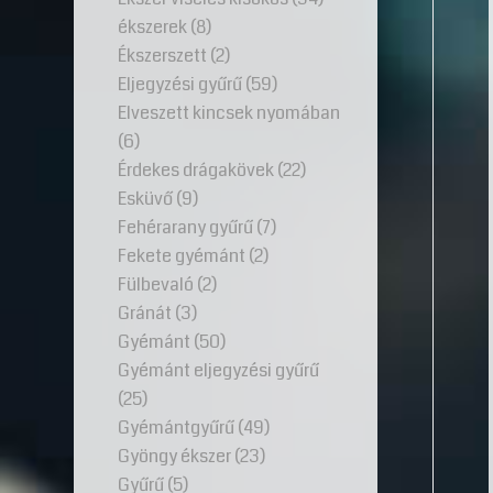
ékszerek
(8)
Ékszerszett
(2)
Eljegyzési gyűrű
(59)
Elveszett kincsek nyomában
(6)
Érdekes drágakövek
(22)
Esküvő
(9)
Fehérarany gyűrű
(7)
Fekete gyémánt
(2)
Fülbevaló
(2)
Gránát
(3)
Gyémánt
(50)
Gyémánt eljegyzési gyűrű
(25)
Gyémántgyűrű
(49)
Gyöngy ékszer
(23)
Gyűrű
(5)