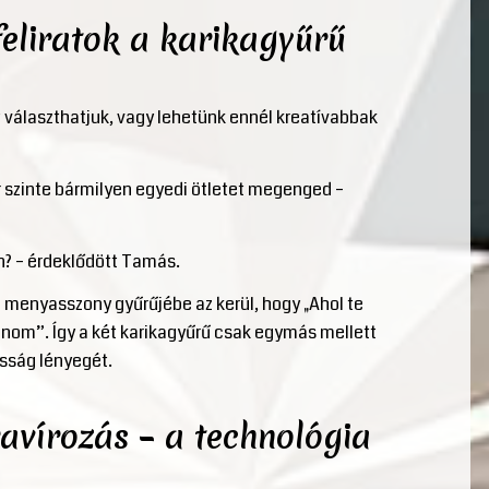
feliratok a karikagyűrű
választhatjuk, vagy lehetünk ennél kreatívabbak
szinte bármilyen egyedi ötletet megenged –
n? – érdeklődött Tamás.
menyasszony gyűrűjébe az kerül, hogy „Ahol te
onom”. Így a két karikagyűrű csak egymás mellett
asság lényegét.
avírozás – a technológia