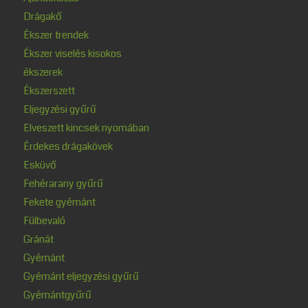
Drágakő
Ékszer trendek
Ékszer viselés kisokos
ékszerek
Ékszerszett
Eljegyzési gyűrű
Elveszett kincsek nyomában
Érdekes drágakövek
Esküvő
Fehérarany gyűrű
Fekete gyémánt
Fülbevaló
Gránát
Gyémánt
Gyémánt eljegyzési gyűrű
Gyémántgyűrű