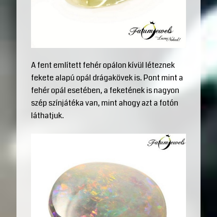
A fent említett fehér opálon kívül léteznek
fekete alapú opál drágakövek is. Pont mint a
fehér opál esetében, a feketének is nagyon
szép színjátéka van, mint ahogy azt a fotón
láthatjuk.