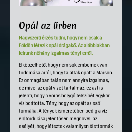
Opál az űrben
Nagyszerű érzés tudni, hogy nem csak a
Földön létezik opál drágakő. Az alábbiakban
leírunk néhány izgalmas tényt erről.
Elképzelhető, hogy nem sok embernek van
tudomása arról, hogy találtak opált a Marson.
Ez önmagában talán nem annyira izgalmas,
de mivel az opál vizet tartalmaz, ez azt is
jelenti, hogy a vörös bolygó felszínét egykor
víz borította. Tény, hogy az opált az eső
formálja. A tények ismeretében pedig a víz
előfordulása jelentősen megnöveli az
esélyét, hogy léteztek valamilyen életformák