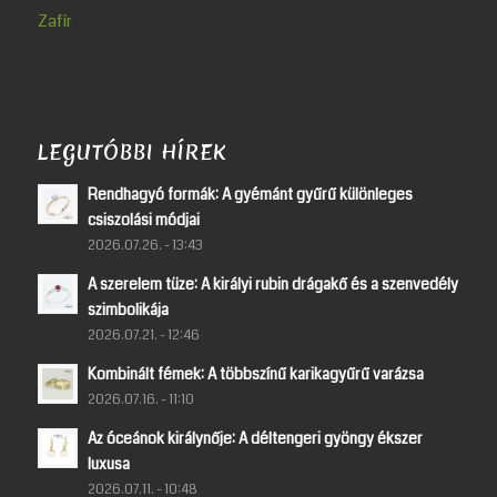
Zafír
LEGUTÓBBI HÍREK
Rendhagyó formák: A gyémánt gyűrű különleges
csiszolási módjai
2026.07.26. - 13:43
A szerelem tüze: A királyi rubin drágakő és a szenvedély
szimbolikája
2026.07.21. - 12:46
Kombinált fémek: A többszínű karikagyűrű varázsa
2026.07.16. - 11:10
Az óceánok királynője: A déltengeri gyöngy ékszer
luxusa
2026.07.11. - 10:48