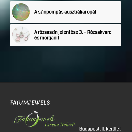
A színpompás ausztráliai opál
A rózsaszín jelentése 3. – Rózsakvarc
és morganit
FATUMJEWELS
Budapest, II. kerület