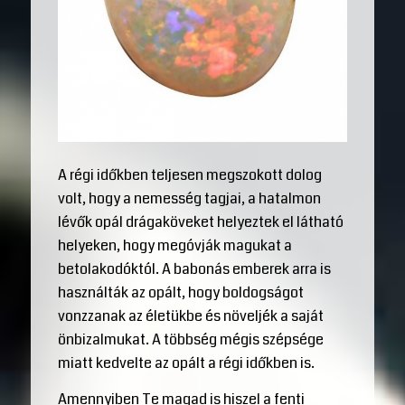
A régi időkben teljesen megszokott dolog
volt, hogy a nemesség tagjai, a hatalmon
lévők opál drágaköveket helyeztek el látható
helyeken, hogy megóvják magukat a
betolakodóktól. A babonás emberek arra is
használták az opált, hogy boldogságot
vonzzanak az életükbe és növeljék a saját
önbizalmukat. A többség mégis szépsége
miatt kedvelte az opált a régi időkben is.
Amennyiben Te magad is hiszel a fenti