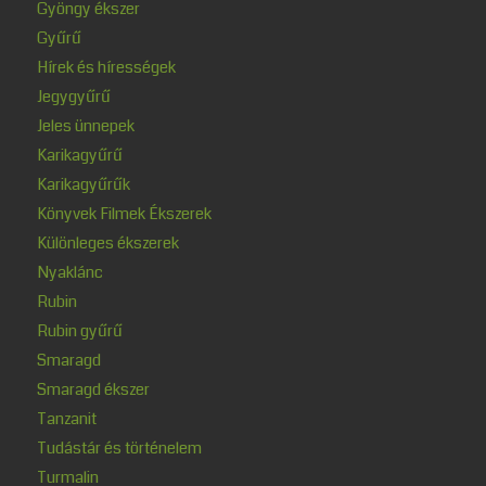
Gyöngy ékszer
Gyűrű
Hírek és hírességek
Jegygyűrű
Jeles ünnepek
Karikagyűrű
Karikagyűrűk
Könyvek Filmek Ékszerek
Különleges ékszerek
Nyaklánc
Rubin
Rubin gyűrű
Smaragd
Smaragd ékszer
Tanzanit
Tudástár és történelem
Turmalin