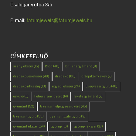
Csalogány utca 3/b.
E-mail:
fatumjewels@fatumjewels.hu
CÍMKEFELHŐ
arany ékszer
(15)
Blog
(46)
briliáns gyémánt
(9)
drágaköves ékszer
(49)
drágakő
(60)
drágakő nyakék
(7)
drágakő ritkaság
(13)
egyedi ékszer
(24)
Eljegyzési gyűrű
(40)
esküvő
(8)
Fehérarany gyűrű
(14)
fekete gyémánt
(7)
gyémánt
(52)
Gyémánt eljegyzési gyűrű
(45)
Gyémántgyűrű
(55)
gyémánt zafír gyűrű
(9)
gyémánt ékszer
(54)
gyöngy
(6)
gyöngy ékszer
(27)