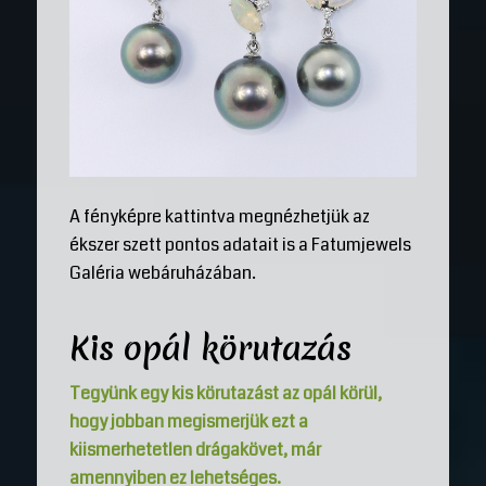
A fényképre kattintva megnézhetjük az
ékszer szett pontos adatait is a Fatumjewels
Galéria webáruházában.
Kis opál körutazás
Tegyünk egy kis körutazást az opál körül,
hogy jobban megismerjük ezt a
kiismerhetetlen drágakövet, már
amennyiben ez lehetséges.