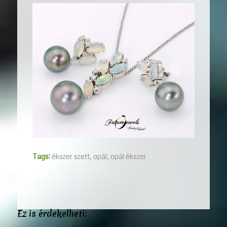
Tags:
ékszer szett
,
opál
,
opál ékszer
Ez is érdekelheti: