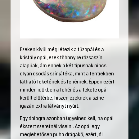
Ezeken kívül még létezik a tűzopál és a
kristály opál, ezek többnyire rózsaszín
alapúak, ám ennek a két típusnak nincs
olyan csodás színjátéka, mint a fentiekben
látható feketének és fehérnek. Éppen ezért
minden időkben a fehér és a fekete opál
került előtérbe, hiszen ezeknek a színe
igazán extra látványt nyújt.
Egy dologra azonban ügyelned kell, ha opál
ékszert szeretnél viselni. Az opál egy
meglehetősen puha drágakő, ezért jól