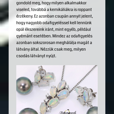
gondold meg, hogy milyen alkalmakkor
viseled, továbbá a kemikáliákra is roppant
érzékeny. Ez azonban csupán annyit jelent,
hogy nagyobb odafigyeléssel kell lennünk
opál ékszereink iránt, mint egyéb, például
gyémánt esetében. Mindez az odafigyelés
azonban sokszorosan meghálálja magát a
látvány által. Nézzük csak meg, milyen
csodás látványt nyújt.