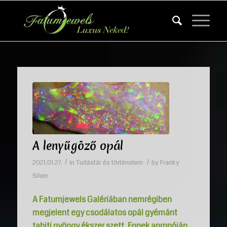
A lenyűgöző opál
/
/
2021.01.27.
in
Tudástár és történelem
by
Franky
Silver
A Fatumjewels Galériában nemrégiben
megjelent egy csodálatos opál gyémánt
tahiti gyöngy ékszer szett. Ennek apropóján