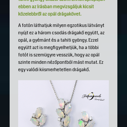
ebben az írásban megvizsgáljuk kicsit
közelebbről az opál drágakövet.
A fotón láthatjuk milyen egzotikus látványt
nyújt ez a három csodás drágakő együtt, az
opál, a gyémánt és a tahiti gyöngy. Ezzel
együtt azt is megfigyelhetjük, ha a többi
fotót is szemügyre vesszük, hogy az opál
szinte minden nézőpontból mást mutat. Ez
egy valódi kiismerhetetlen drágakő.