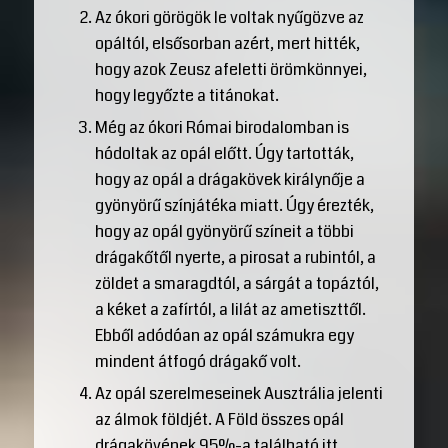
Az ókori görögök le voltak nyűgözve az
opáltól, elsősorban azért, mert hitték,
hogy azok Zeusz afeletti örömkönnyei,
hogy legyőzte a titánokat.
Még az ókori Római birodalomban is
hódoltak az opál előtt. Úgy tartották,
hogy az opál a drágakövek királynője a
gyönyörű színjátéka miatt. Úgy érezték,
hogy az opál gyönyörű színeit a többi
drágakőtől nyerte, a pirosat a rubintól, a
zöldet a smaragdtól, a sárgát a topáztól,
a kéket a zafírtól, a lilát az ametiszttől.
Ebből adódóan az opál számukra egy
mindent átfogó drágakő volt.
Az opál szerelmeseinek Ausztrália jelenti
az álmok földjét. A Föld összes opál
drágakövének 95%-a található itt.