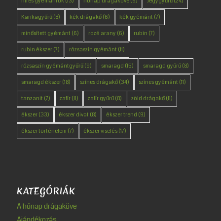
híres gyémántok
(13)
hónap drágaköve
(9)
Jegygyűrű
(24)
Karikagyűrű
(8)
kék drágakő
(6)
kék gyémánt
(7)
minősített gyémánt
(6)
rozé arany
(6)
rubin
(7)
rubin ékszer
(7)
rózsaszín gyémánt
(11)
rózsaszín gyémántgyűrű
(9)
smaragd
(15)
smaragd gyűrű
(8)
smaragd ékszer
(18)
színes drágakő
(34)
színes gyémánt
(11)
tanzanit
(7)
zafír
(11)
zafír gyűrű
(8)
zöld drágakő
(11)
ékszer
(33)
ékszer divat
(8)
ékszer trend
(9)
ékszer történelem
(7)
ékszer viselés
(17)
KATEGÓRIÁK
A hónap drágaköve
Ajándékozás