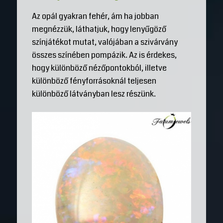
Az opál gyakran fehér, ám ha jobban
megnézzük, láthatjuk, hogy lenyűgöző
színjátékot mutat, valójában a szivárvány
összes színében pompázik. Az is érdekes,
hogy különböző nézőpontokból, illetve
különböző fényforrásoknál teljesen
különböző látványban lesz részünk.