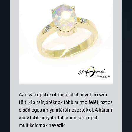
Az olyan opál esetében, ahol egyetlen szín
tölti ki a színjátéknak több mint a felét, azt az
elsődleges árnyalatáról nevezték el. A három
vagy több árnyalattal rendelkező opált
multikolornak nevezik.