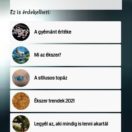
Ez is érdekelheti:
A gyémánt értéke
Mi az ékszer?
A stílusos topáz
Ékszer trendek 2021
Legyél az, aki mindig is lenni akartál