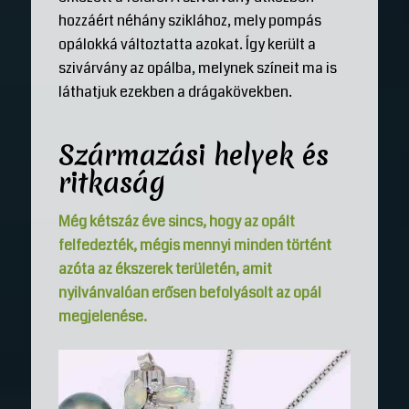
hozzáért néhány sziklához, mely pompás
opálokká változtatta azokat. Így került a
szivárvány az opálba, melynek színeit ma is
láthatjuk ezekben a drágakövekben.
Származási helyek és
ritkaság
Még kétszáz éve sincs, hogy az opált
felfedezték, mégis mennyi minden történt
azóta az ékszerek területén, amit
nyilvánvalóan erősen befolyásolt az opál
megjelenése.