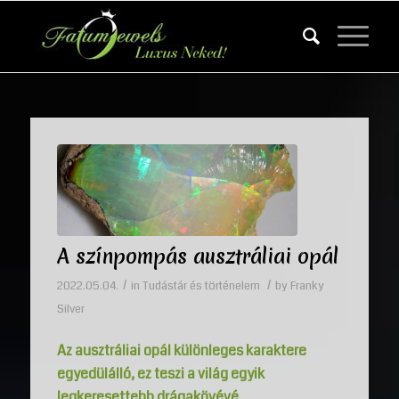
A színpompás ausztráliai opál
/
/
2022.05.04.
in
Tudástár és történelem
by
Franky
Silver
Az ausztráliai opál különleges karaktere
egyedülálló, ez teszi a világ egyik
legkeresettebb drágakövévé.