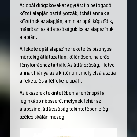
Az opál drágaköveket egyrészt a befogadó
kőzet alapján osztályozzák, tehát annak a
kőzetnek az alapján, amin az opál képződik,
másrészt az átlátszóságuk és az alapszínük
alapján.
A fekete opál alapszíne fekete és bizonyos
mértékig átlátszatlan, különösen, ha erős
fényforráshoz tartják. Az átlátszóság, illetve
annak hiánya az a kritérium, mely elválasztja
a fekete és a félfekete opált.
Az ékszerek tekintetében a fehér opál a
leginkább népszerű, melynek fehér az
alapszíne, átlátszóság tekintetében elég
széles skálán mozog.