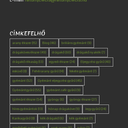
CÍMKEFELHŐ
arany ékszer
(15)
Blog
(46)
briliáns gyémánt
(9)
drágaköves ékszer
(49)
drágakő
(60)
drágakő nyakék
(7)
drágakő ritkaság
(13)
egyedi ékszer
(24)
Eljegyzési gyűrű
(40)
esküvő
(8)
Fehérarany gyűrű
(14)
fekete gyémánt
(7)
gyémánt
(52)
Gyémánt eljegyzési gyűrű
(45)
Gyémántgyűrű
(55)
gyémánt zafír gyűrű
(9)
gyémánt ékszer
(54)
gyöngy
(6)
gyöngy ékszer
(27)
híres gyémántok
(13)
hónap drágaköve
(9)
Jegygyűrű
(24)
Karikagyűrű
(8)
kék drágakő
(6)
kék gyémánt
(7)
minősített gyémánt
(6)
rozé arany
(6)
rubin
(7)