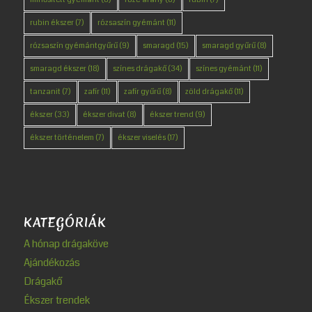
rubin ékszer
(7)
rózsaszín gyémánt
(11)
rózsaszín gyémántgyűrű
(9)
smaragd
(15)
smaragd gyűrű
(8)
smaragd ékszer
(18)
színes drágakő
(34)
színes gyémánt
(11)
tanzanit
(7)
zafír
(11)
zafír gyűrű
(8)
zöld drágakő
(11)
ékszer
(33)
ékszer divat
(8)
ékszer trend
(9)
ékszer történelem
(7)
ékszer viselés
(17)
KATEGÓRIÁK
A hónap drágaköve
Ajándékozás
Drágakő
Ékszer trendek