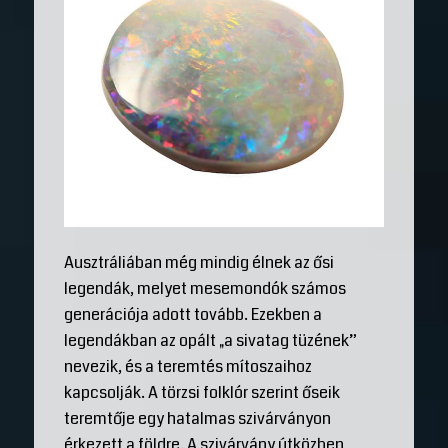
Ausztráliában még mindig élnek az ősi
legendák, melyet mesemondók számos
generációja adott tovább. Ezekben a
legendákban az opált „a sivatag tüzének”
nevezik, és a teremtés mítoszaihoz
kapcsolják. A törzsi folklór szerint őseik
teremtője egy hatalmas szivárványon
érkezett a földre. A szivárvány útközben