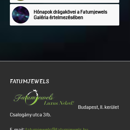
Hónapok drágakövei a Fatumjewels
Galéria értelmezésében
FATUMJEWELS
Budapest, II. kerület
Csalogány utca 3/b.
E-mail:
fatumjewels@fatumjewels.hu