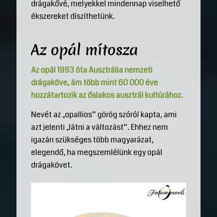
drágakővé, melyekkel mindennap viselhető
ékszereket díszíthetünk.
Az opál mítosza
Az opál 1993 óta Ausztrália nemzeti
drágaköve, ám több mint 60 000 éve
hozzátartozik az őslakos ausztrál kultúrához.
Nevét az „opallios” görög szóról kapta, ami
azt jelenti „látni a változást”. Ehhez nem
igazán szükséges több magyarázat,
elegendő, ha megszemlélünk egy opál
drágakövet.