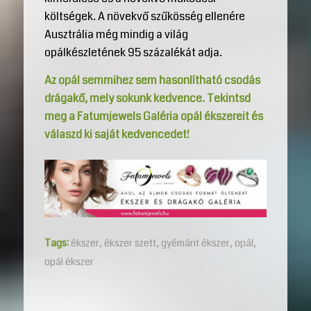
költségek. A növekvő szűkösség ellenére
Ausztrália még mindig a világ
opálkészletének 95 százalékát adja.
Az opál semmihez sem hasonlítható csodás
drágakő, mely sokunk kedvence. Tekintsd
meg a Fatumjewels Galéria opál ékszereit és
válaszd ki saját kedvencedet!
Tags:
ékszer
,
ékszer szett
,
gyémánt ékszer
,
opál
,
opál ékszer