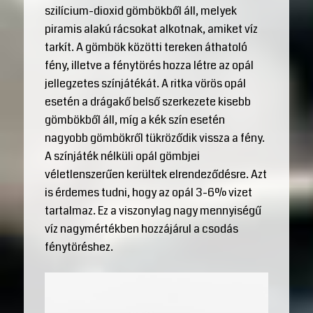
szilícium-dioxid gömbökből áll, melyek
piramis alakú rácsokat alkotnak, amiket víz
tarkít. A gömbök közötti tereken áthatoló
fény, illetve a fénytörés hozza létre az opál
jellegzetes színjátékát. A ritka vörös opál
esetén a drágakő belső szerkezete kisebb
gömbökből áll, míg a kék szín esetén
nagyobb gömbökről tükröződik vissza a fény.
A színjáték nélküli opál gömbjei
véletlenszerűen kerültek elrendeződésre. Azt
is érdemes tudni, hogy az opál 3-6% vizet
tartalmaz. Ez a viszonylag nagy mennyiségű
víz nagymértékben hozzájárul a csodás
fénytöréshez.