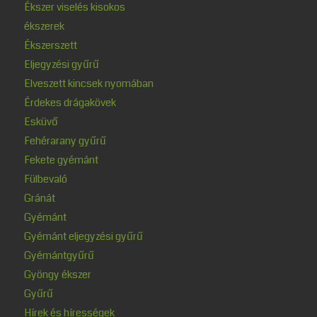
Ékszer viselés kisokos
ékszerek
Ékszerszett
Eljegyzési gyűrű
Elveszett kincsek nyomában
Érdekes drágakövek
Esküvő
Fehérarany gyűrű
Fekete gyémánt
Fülbevaló
Gránát
Gyémánt
Gyémánt eljegyzési gyűrű
Gyémántgyűrű
Gyöngy ékszer
Gyűrű
Hírek és hírességek