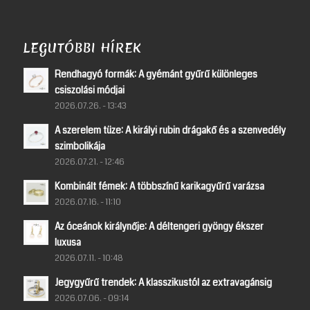
LEGUTÓBBI HÍREK
Rendhagyó formák: A gyémánt gyűrű különleges
csiszolási módjai
2026.07.26. - 13:43
A szerelem tüze: A királyi rubin drágakő és a szenvedély
szimbolikája
2026.07.21. - 12:46
Kombinált fémek: A többszínű karikagyűrű varázsa
2026.07.16. - 11:10
Az óceánok királynője: A déltengeri gyöngy ékszer
luxusa
2026.07.11. - 10:48
Jegygyűrű trendek: A klasszikustól az extravagánsig
2026.07.06. - 09:14