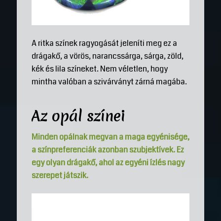
A ritka színek ragyogását jeleníti meg ez a
drágakő, a vörös, narancssárga, sárga, zöld,
kék és lila színeket. Nem véletlen, hogy
mintha valóban a szivárványt zárná magába.
Az opál színei
Minden opálnak megvan a maga egyénisége,
a színpreferenciák azonban szubjektívek. Ez
egy olyan drágakő, ahol az egyéni ízlés nagy
szerepet játszik.