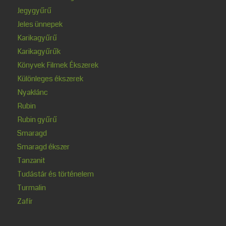
Jegygyűrű
Jeles ünnepek
Karikagyűrű
Karikagyűrűk
Könyvek Filmek Ékszerek
Különleges ékszerek
Nyaklánc
Rubin
Rubin gyűrű
Smaragd
Smaragd ékszer
Tanzanit
Tudástár és történelem
Turmalin
Zafír