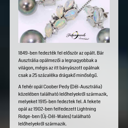
1849-ben fedezték fel először az opált. Bár
Ausztrália opálmezői a legnagyobbak a
világon, mégis az itt bányászott opálnak
csak a 25 százaléka drágakő minőségű.
A fehér opál Coober Pedy (Dél-Ausztrália)
közelében található lelőhelyekről származik,
melyeket 1915-ben fedeztek fel. A fekete
opál az 1902-ben felfedezett Lightning
Ridge-ben (Új-Dél-Wales) található
lelőhelyekről származik.