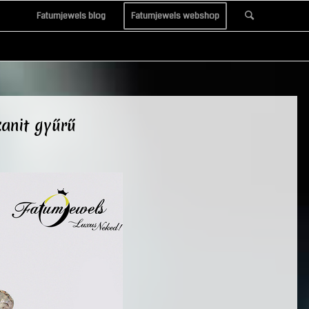
Fatumjewels blog
Fatumjewels webshop
anit gyűrű