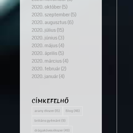
2020. október
(5)
2020. szeptember
(5)
2020. augusztus
(6)
2020. július
(15)
2020. június
(3)
2020. május
(4)
2020. április
(5)
2020. március
(4)
2020. február
(2)
2020. január
(4)
CÍMKEFELHŐ
arany ékszer
(15)
Blog
(46)
briliáns gyémánt
(9)
drágaköves ékszer
(49)