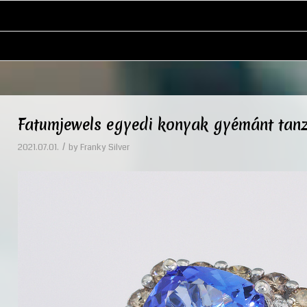
Fatumjewels egyedi konyak gyémánt tanz
/
2021.07.01.
by
Franky Silver