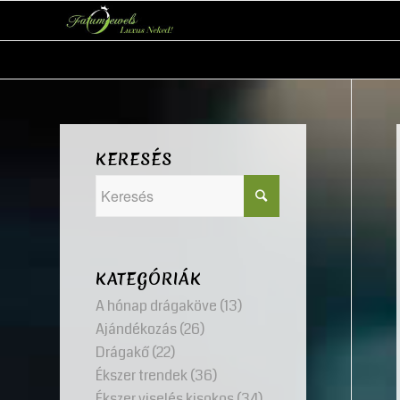
KERESÉS
KATEGÓRIÁK
A hónap drágaköve
(13)
Ajándékozás
(26)
Drágakő
(22)
Ékszer trendek
(36)
Ékszer viselés kisokos
(34)