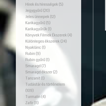
Hírek és hírességek
(5)
Jegygyűrű
(20)
Jeles ünnepek
(12)
Karikagyűrű
(5)
Karikagyűrűk
(1)
Könyvek Filmek Ékszerek
(4)
Különleges ékszerek
(24)
Nyaklánc
(1)
Rubin
(9)
Rubin gyűrű
(1)
Smaragd
(7)
Smaragd ékszer
(2)
Tanzanit
(1)
Tudástár és történelem
(109)
Turmalin
(4)
Zafír
(11)