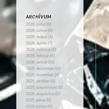
ARCHÍVUM
2026. július
(6)
2026. június
(6)
2026. május
(4)
2026. április
(7)
2026. március
(8)
2026. február
(6)
2026. január
(10)
2025. december
(12)
2025. november
(6)
2025. október
(6)
2025. szeptember
(6)
2025. augusztus
(6)
2025. július
(6)
2025. június
(6)