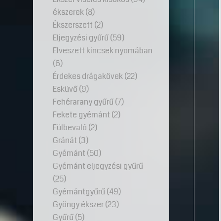
ékszerek
(8)
Ékszerszett
(2)
Eljegyzési gyűrű
(59)
Elveszett kincsek nyomában
(6)
Érdekes drágakövek
(22)
Esküvő
(9)
Fehérarany gyűrű
(7)
Fekete gyémánt
(2)
Fülbevaló
(2)
Gránát
(3)
Gyémánt
(50)
Gyémánt eljegyzési gyűrű
(25)
Gyémántgyűrű
(49)
Gyöngy ékszer
(23)
Gyűrű
(5)