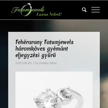
Fehérarany Fatumjewels
háromköves gyémánt
eljegyzési gyűrű
/
2022.06.28.
by
Franky Silver