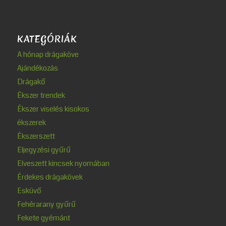
KATEGÓRIÁK
A hónap drágaköve
Ajándékozás
Drágakő
Ékszer trendek
Ékszer viselés kisokos
ékszerek
Ékszerszett
Eljegyzési gyűrű
Elveszett kincsek nyomában
Érdekes drágakövek
Esküvő
Fehérarany gyűrű
Fekete gyémánt