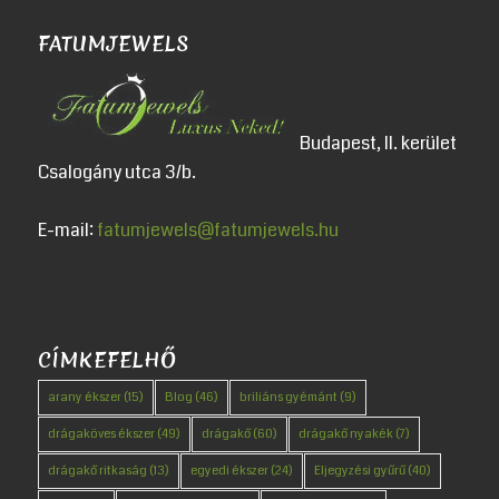
FATUMJEWELS
Budapest, II. kerület
Csalogány utca 3/b.
E-mail:
fatumjewels@fatumjewels.hu
CÍMKEFELHŐ
arany ékszer
(15)
Blog
(46)
briliáns gyémánt
(9)
drágaköves ékszer
(49)
drágakő
(60)
drágakő nyakék
(7)
drágakő ritkaság
(13)
egyedi ékszer
(24)
Eljegyzési gyűrű
(40)