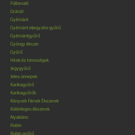
Fülbevaló
Gránát
Gyémánt
Gyémánt eljegyzési gyűrű
Gyémántgyűrű
Gyöngy ékszer
Gyűrű
Hírek és hírességek
Jegygyűrű
Jeles ünnepek
Karikagyűrű
Karikagyűrűk
Könyvek Filmek Ékszerek
Különleges ékszerek
Nyaklánc
Rubin
Rubin gyűrű