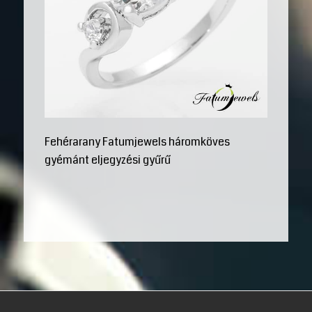
Fehérarany Fatumjewels háromköves
gyémánt eljegyzési gyűrű