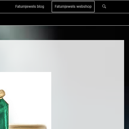
Fatumjewels blog
Fatumjewels webshop