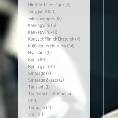
Hírek és hírességek
(5)
Jegygyűrű
(20)
Jeles ünnepek
(12)
Karikagyűrű
(5)
Karikagyűrűk
(1)
Könyvek Filmek Ékszerek
(4)
Különleges ékszerek
(24)
Nyaklánc
(1)
Rubin
(9)
Rubin gyűrű
(1)
Smaragd
(7)
Smaragd ékszer
(2)
Tanzanit
(1)
Tudástár és történelem
(109)
Turmalin
(4)
Zafír
(11)