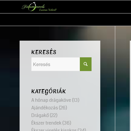
KERESÉS
KATEGÓRIÁK
A hónap drágaköve
(13)
Ajándékozás
(26)
Drágakő
(22)
Ékszer trendek
(36)
Ékszer viselés kisokos
(34)