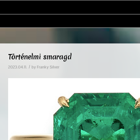
Történelmi smaragd
/
2023.04.11.
by
Franky Silver