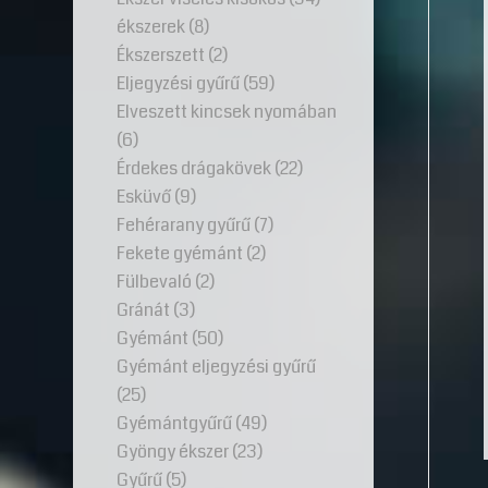
ékszerek
(8)
Ékszerszett
(2)
Eljegyzési gyűrű
(59)
Elveszett kincsek nyomában
(6)
Érdekes drágakövek
(22)
Esküvő
(9)
Fehérarany gyűrű
(7)
Fekete gyémánt
(2)
Fülbevaló
(2)
Gránát
(3)
Gyémánt
(50)
Gyémánt eljegyzési gyűrű
(25)
Gyémántgyűrű
(49)
Gyöngy ékszer
(23)
Gyűrű
(5)