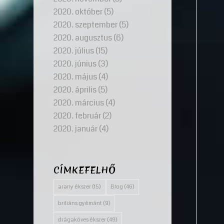
2020. október
(5)
2020. szeptember
(5)
2020. augusztus
(6)
2020. július
(15)
2020. június
(3)
2020. május
(4)
2020. április
(5)
2020. március
(4)
2020. február
(2)
2020. január
(4)
CÍMKEFELHŐ
arany ékszer
(15)
Blog
(46)
briliáns gyémánt
(9)
drágaköves ékszer
(49)