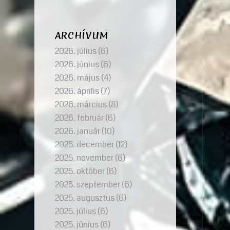
ARCHÍVUM
2026. július
(6)
2026. június
(6)
2026. május
(4)
2026. április
(7)
2026. március
(8)
2026. február
(6)
2026. január
(10)
2025. december
(12)
2025. november
(6)
2025. október
(6)
2025. szeptember
(6)
2025. augusztus
(6)
2025. július
(6)
2025. június
(6)