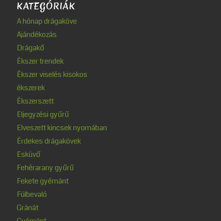
KATEGÓRIÁK
A hónap drágaköve
Ajándékozás
Drágakő
Ékszer trendek
Ékszer viselés kisokos
ékszerek
Ékszerszett
Eljegyzési gyűrű
Elveszett kincsek nyomában
Érdekes drágakövek
Esküvő
Fehérarany gyűrű
Fekete gyémánt
Fülbevaló
Gránát