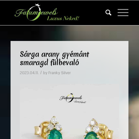
Sárga arany gyémánt
smaragd fülbevaló
/
2023.04.11.
by
Franky Silver