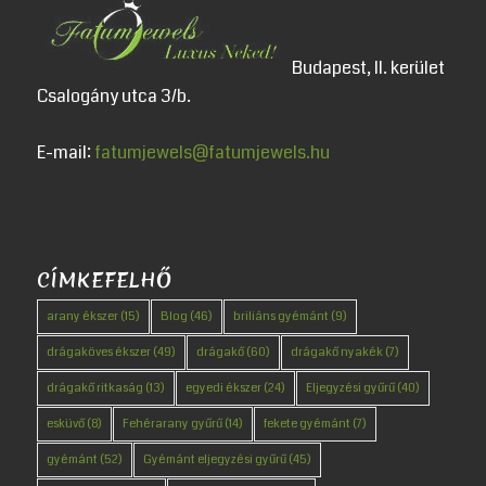
Budapest, II. kerület
Csalogány utca 3/b.
E-mail:
fatumjewels@fatumjewels.hu
CÍMKEFELHŐ
arany ékszer
(15)
Blog
(46)
briliáns gyémánt
(9)
drágaköves ékszer
(49)
drágakő
(60)
drágakő nyakék
(7)
drágakő ritkaság
(13)
egyedi ékszer
(24)
Eljegyzési gyűrű
(40)
esküvő
(8)
Fehérarany gyűrű
(14)
fekete gyémánt
(7)
gyémánt
(52)
Gyémánt eljegyzési gyűrű
(45)