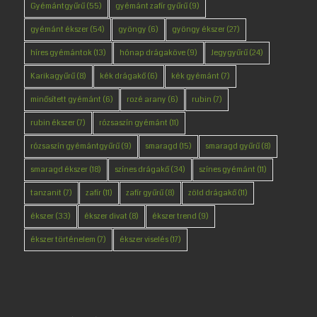
Gyémántgyűrű
(55)
gyémánt zafír gyűrű
(9)
gyémánt ékszer
(54)
gyöngy
(6)
gyöngy ékszer
(27)
híres gyémántok
(13)
hónap drágaköve
(9)
Jegygyűrű
(24)
Karikagyűrű
(8)
kék drágakő
(6)
kék gyémánt
(7)
minősített gyémánt
(6)
rozé arany
(6)
rubin
(7)
rubin ékszer
(7)
rózsaszín gyémánt
(11)
rózsaszín gyémántgyűrű
(9)
smaragd
(15)
smaragd gyűrű
(8)
smaragd ékszer
(18)
színes drágakő
(34)
színes gyémánt
(11)
tanzanit
(7)
zafír
(11)
zafír gyűrű
(8)
zöld drágakő
(11)
ékszer
(33)
ékszer divat
(8)
ékszer trend
(9)
ékszer történelem
(7)
ékszer viselés
(17)