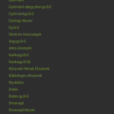
Gyémánt
Gyémánt eljegyzési gyűrű
Gyémántgyűrű
Gyöngy ékszer
Gyűrű
Hírek és hírességek
Jegygyűrű
Jeles ünnepek
Karikagyűrű
Karikagyűrűk
Könyvek Filmek Ékszerek
Különleges ékszerek
Nyaklánc
Rubin
Rubin gyűrű
Smaragd
Smaragd ékszer