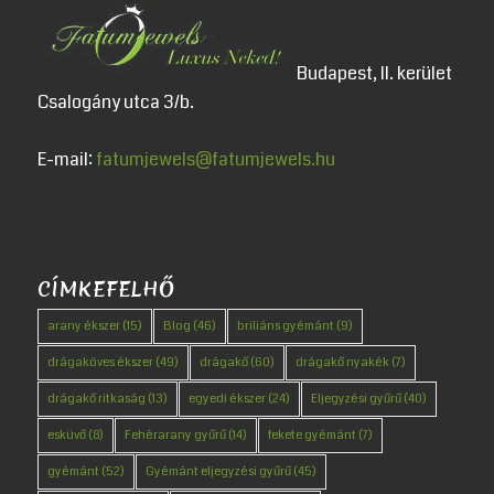
Budapest, II. kerület
Csalogány utca 3/b.
E-mail:
fatumjewels@fatumjewels.hu
CÍMKEFELHŐ
arany ékszer
(15)
Blog
(46)
briliáns gyémánt
(9)
drágaköves ékszer
(49)
drágakő
(60)
drágakő nyakék
(7)
drágakő ritkaság
(13)
egyedi ékszer
(24)
Eljegyzési gyűrű
(40)
esküvő
(8)
Fehérarany gyűrű
(14)
fekete gyémánt
(7)
gyémánt
(52)
Gyémánt eljegyzési gyűrű
(45)