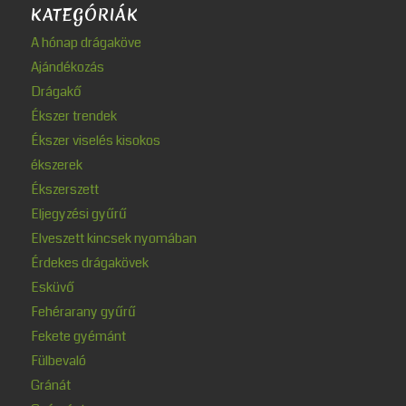
KATEGÓRIÁK
A hónap drágaköve
Ajándékozás
Drágakő
Ékszer trendek
Ékszer viselés kisokos
ékszerek
Ékszerszett
Eljegyzési gyűrű
Elveszett kincsek nyomában
Érdekes drágakövek
Esküvő
Fehérarany gyűrű
Fekete gyémánt
Fülbevaló
Gránát