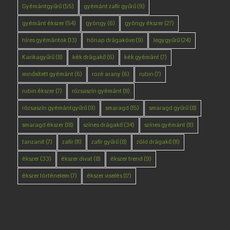
Gyémántgyűrű
(55)
gyémánt zafír gyűrű
(9)
gyémánt ékszer
(54)
gyöngy
(6)
gyöngy ékszer
(27)
híres gyémántok
(13)
hónap drágaköve
(9)
Jegygyűrű
(24)
Karikagyűrű
(8)
kék drágakő
(6)
kék gyémánt
(7)
minősített gyémánt
(6)
rozé arany
(6)
rubin
(7)
rubin ékszer
(7)
rózsaszín gyémánt
(11)
rózsaszín gyémántgyűrű
(9)
smaragd
(15)
smaragd gyűrű
(8)
smaragd ékszer
(18)
színes drágakő
(34)
színes gyémánt
(11)
tanzanit
(7)
zafír
(11)
zafír gyűrű
(8)
zöld drágakő
(11)
ékszer
(33)
ékszer divat
(8)
ékszer trend
(9)
ékszer történelem
(7)
ékszer viselés
(17)