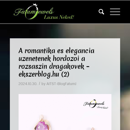
A romantika es elegancia
uzenetenek hordozoi a
rozsaszin dragakovek –
ekszerblog.hu (2)
/
2024.10.30.
by
AITST-BlogFatumJ