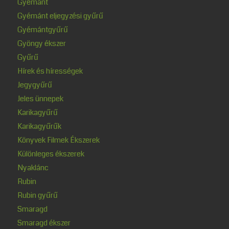
Gyémánt
Gyémánt eljegyzési gyűrű
Gyémántgyűrű
Gyöngy ékszer
Gyűrű
Hírek és hírességek
Jegygyűrű
Jeles ünnepek
Karikagyűrű
Karikagyűrűk
Könyvek Filmek Ékszerek
Különleges ékszerek
Nyaklánc
Rubin
Rubin gyűrű
Smaragd
Smaragd ékszer