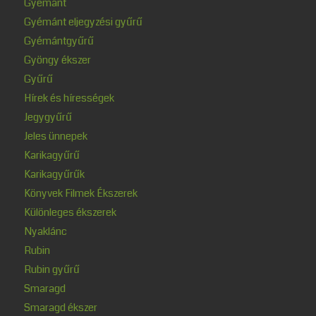
Gyémánt
Gyémánt eljegyzési gyűrű
Gyémántgyűrű
Gyöngy ékszer
Gyűrű
Hírek és hírességek
Jegygyűrű
Jeles ünnepek
Karikagyűrű
Karikagyűrűk
Könyvek Filmek Ékszerek
Különleges ékszerek
Nyaklánc
Rubin
Rubin gyűrű
Smaragd
Smaragd ékszer