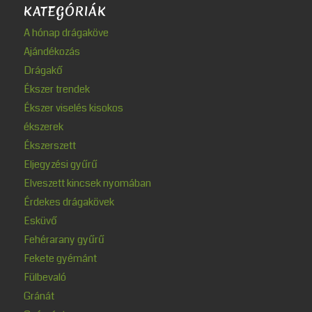
KATEGÓRIÁK
A hónap drágaköve
Ajándékozás
Drágakő
Ékszer trendek
Ékszer viselés kisokos
ékszerek
Ékszerszett
Eljegyzési gyűrű
Elveszett kincsek nyomában
Érdekes drágakövek
Esküvő
Fehérarany gyűrű
Fekete gyémánt
Fülbevaló
Gránát