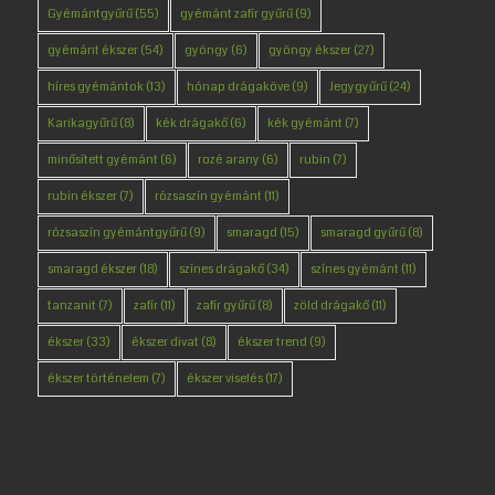
Gyémántgyűrű
(55)
gyémánt zafír gyűrű
(9)
gyémánt ékszer
(54)
gyöngy
(6)
gyöngy ékszer
(27)
híres gyémántok
(13)
hónap drágaköve
(9)
Jegygyűrű
(24)
Karikagyűrű
(8)
kék drágakő
(6)
kék gyémánt
(7)
minősített gyémánt
(6)
rozé arany
(6)
rubin
(7)
rubin ékszer
(7)
rózsaszín gyémánt
(11)
rózsaszín gyémántgyűrű
(9)
smaragd
(15)
smaragd gyűrű
(8)
smaragd ékszer
(18)
színes drágakő
(34)
színes gyémánt
(11)
tanzanit
(7)
zafír
(11)
zafír gyűrű
(8)
zöld drágakő
(11)
ékszer
(33)
ékszer divat
(8)
ékszer trend
(9)
ékszer történelem
(7)
ékszer viselés
(17)