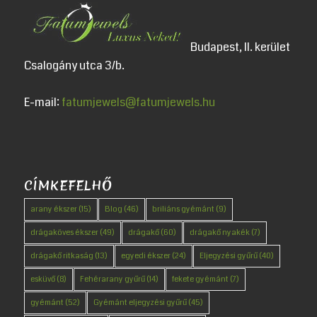
Budapest, II. kerület
Csalogány utca 3/b.
E-mail:
fatumjewels@fatumjewels.hu
CÍMKEFELHŐ
arany ékszer
(15)
Blog
(46)
briliáns gyémánt
(9)
drágaköves ékszer
(49)
drágakő
(60)
drágakő nyakék
(7)
drágakő ritkaság
(13)
egyedi ékszer
(24)
Eljegyzési gyűrű
(40)
esküvő
(8)
Fehérarany gyűrű
(14)
fekete gyémánt
(7)
gyémánt
(52)
Gyémánt eljegyzési gyűrű
(45)