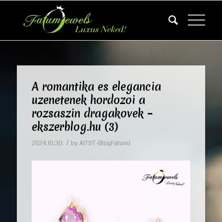
A romantika es elegancia
uzenetenek hordozoi a
rozsaszin dragakovek –
ekszerblog.hu (3)
/
2024.10.30.
by
AITST-BlogFatumJ