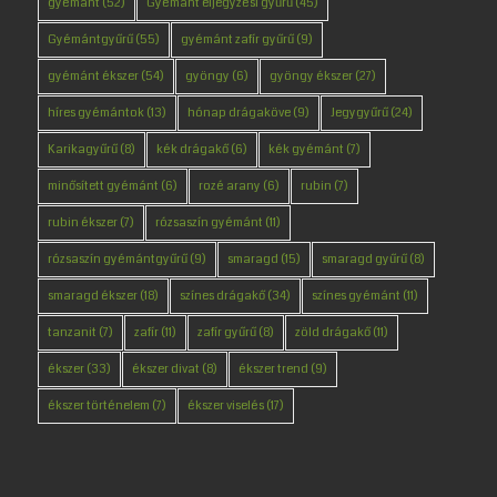
gyémánt
(52)
Gyémánt eljegyzési gyűrű
(45)
Gyémántgyűrű
(55)
gyémánt zafír gyűrű
(9)
gyémánt ékszer
(54)
gyöngy
(6)
gyöngy ékszer
(27)
híres gyémántok
(13)
hónap drágaköve
(9)
Jegygyűrű
(24)
Karikagyűrű
(8)
kék drágakő
(6)
kék gyémánt
(7)
minősített gyémánt
(6)
rozé arany
(6)
rubin
(7)
rubin ékszer
(7)
rózsaszín gyémánt
(11)
rózsaszín gyémántgyűrű
(9)
smaragd
(15)
smaragd gyűrű
(8)
smaragd ékszer
(18)
színes drágakő
(34)
színes gyémánt
(11)
tanzanit
(7)
zafír
(11)
zafír gyűrű
(8)
zöld drágakő
(11)
ékszer
(33)
ékszer divat
(8)
ékszer trend
(9)
ékszer történelem
(7)
ékszer viselés
(17)