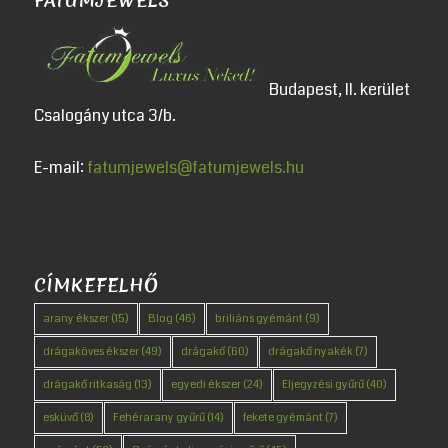
FATUMJEWELS
Budapest, II. kerület
Csalogány utca 3/b.
E-mail:
fatumjewels@fatumjewels.hu
CÍMKEFELHŐ
arany ékszer
(15)
Blog
(46)
briliáns gyémánt
(9)
drágaköves ékszer
(49)
drágakő
(60)
drágakő nyakék
(7)
drágakő ritkaság
(13)
egyedi ékszer
(24)
Eljegyzési gyűrű
(40)
esküvő
(8)
Fehérarany gyűrű
(14)
fekete gyémánt
(7)