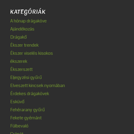
KATEGÓRIÁK
A hónap drágaköve
Ajándékozás
Drágakő
Ékszer trendek
Ékszer viselés kisokos
ékszerek
Ékszerszett
Eljegyzési gyűrű
Elveszett kincsek nyomában
Érdekes drágakövek
Esküvő
Fehérarany gyűrű
Fekete gyémánt
Fülbevaló
Gránát