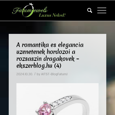
A romantika es elegancia
uzenetenek hordozoi a
rozsaszin dragakovek –
ekszerblog.hu (4)
/
2024.10.30.
by
AITST-BlogFatumJ