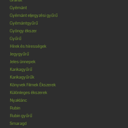
Gyémánt
Gyémánt eljegyzési gyűrű
Gyémántgyűrű
Gyöngy ékszer
Gyűrű
Hírek és hírességek
Jegygyűrű
Jeles ünnepek
Karikagyűrű
Karikagyűrűk
Könyvek Filmek Ékszerek
Különleges ékszerek
Nyaklánc
Rubin
Rubin gyűrű
Smaragd