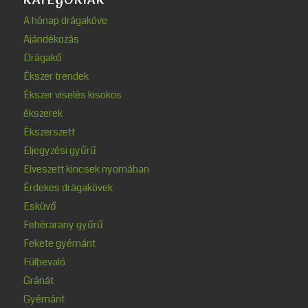
A hónap drágaköve
Ajándékozás
Drágakő
Ékszer trendek
Ékszer viselés kisokos
ékszerek
Ékszerszett
Eljegyzési gyűrű
Elveszett kincsek nyomában
Érdekes drágakövek
Esküvő
Fehérarany gyűrű
Fekete gyémánt
Fülbevaló
Gránát
Gyémánt