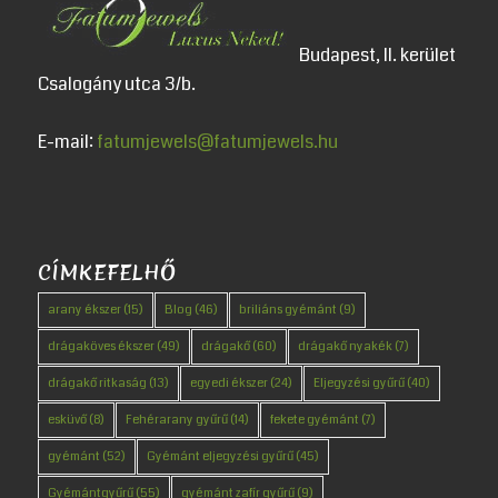
Budapest, II. kerület
Csalogány utca 3/b.
E-mail:
fatumjewels@fatumjewels.hu
CÍMKEFELHŐ
arany ékszer
(15)
Blog
(46)
briliáns gyémánt
(9)
drágaköves ékszer
(49)
drágakő
(60)
drágakő nyakék
(7)
drágakő ritkaság
(13)
egyedi ékszer
(24)
Eljegyzési gyűrű
(40)
esküvő
(8)
Fehérarany gyűrű
(14)
fekete gyémánt
(7)
gyémánt
(52)
Gyémánt eljegyzési gyűrű
(45)
Gyémántgyűrű
(55)
gyémánt zafír gyűrű
(9)