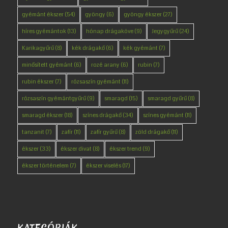
gyémánt ékszer
(54)
gyöngy
(6)
gyöngy ékszer
(27)
híres gyémántok
(13)
hónap drágaköve
(9)
Jegygyűrű
(24)
Karikagyűrű
(8)
kék drágakő
(6)
kék gyémánt
(7)
minősített gyémánt
(6)
rozé arany
(6)
rubin
(7)
rubin ékszer
(7)
rózsaszín gyémánt
(11)
rózsaszín gyémántgyűrű
(9)
smaragd
(15)
smaragd gyűrű
(8)
smaragd ékszer
(18)
színes drágakő
(34)
színes gyémánt
(11)
tanzanit
(7)
zafír
(11)
zafír gyűrű
(8)
zöld drágakő
(11)
ékszer
(33)
ékszer divat
(8)
ékszer trend
(9)
ékszer történelem
(7)
ékszer viselés
(17)
KATEGÓRIÁK