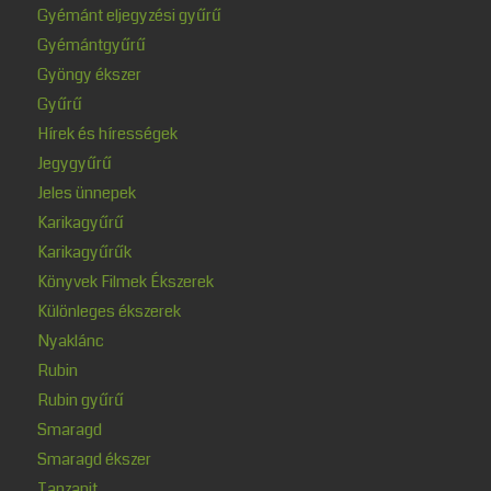
Gyémánt eljegyzési gyűrű
Gyémántgyűrű
Gyöngy ékszer
Gyűrű
Hírek és hírességek
Jegygyűrű
Jeles ünnepek
Karikagyűrű
Karikagyűrűk
Könyvek Filmek Ékszerek
Különleges ékszerek
Nyaklánc
Rubin
Rubin gyűrű
Smaragd
Smaragd ékszer
Tanzanit