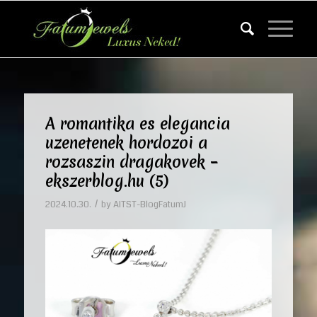
A romantika es elegancia
uzenetenek hordozoi a
rozsaszin dragakovek –
ekszerblog.hu (5)
/
2024.10.30.
by
AITST-BlogFatumJ