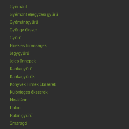
Gyémánt
Gyémánt eljegyzési gyűrű
Gyémántgyűrű
Gyöngy ékszer
Gyűrű
Hírek és hírességek
Jegygyűrű
Jeles ünnepek
Karikagyűrű
Karikagyűrűk
Könyvek Filmek Ékszerek
Különleges ékszerek
Nyaklánc
Rubin
Rubin gyűrű
Smaragd