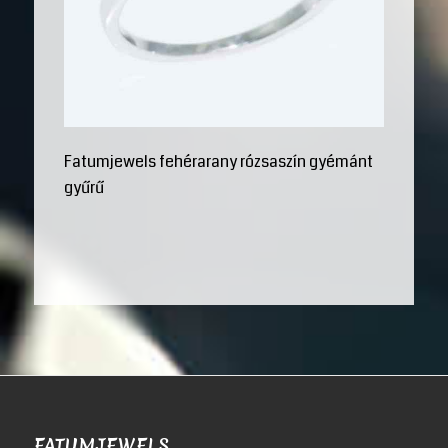
Fatumjewels fehérarany rózsaszín gyémánt
gyűrű
FATUMJEWELS