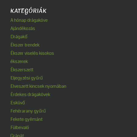
KATEGÓRIÁK
A hónap drágaköve
Ajándékozás
Drágakő
Ékszer trendek
Ékszer viselés kisokos
ékszerek
Ékszerszett
Eljegyzési gyűrű
Elveszett kincsek nyomában
Érdekes drágakövek
Esküvő
Fehérarany gyűrű
Fekete gyémánt
Fülbevaló
Gránát