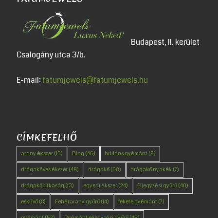
Budapest, II. kerület
Csalogány utca 3/b.
E-mail:
fatumjewels@fatumjewels.hu
CÍMKEFELHŐ
arany ékszer
(15)
Blog
(46)
briliáns gyémánt
(9)
drágaköves ékszer
(49)
drágakő
(60)
drágakő nyakék
(7)
drágakő ritkaság
(13)
egyedi ékszer
(24)
Eljegyzési gyűrű
(40)
esküvő
(8)
Fehérarany gyűrű
(14)
fekete gyémánt
(7)
gyémánt
(52)
Gyémánt eljegyzési gyűrű
(45)