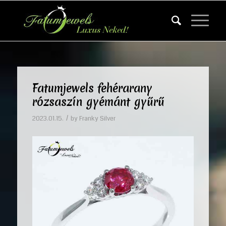
Fatumjewels fehérarany
rózsaszín gyémánt gyűrű
/
2023.01.15.
by
Franky Silver