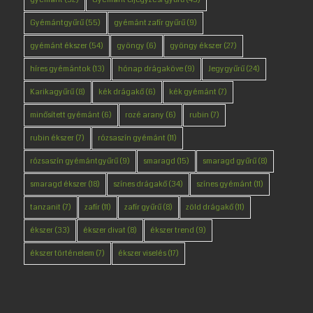
Gyémántgyűrű
(55)
gyémánt zafír gyűrű
(9)
gyémánt ékszer
(54)
gyöngy
(6)
gyöngy ékszer
(27)
híres gyémántok
(13)
hónap drágaköve
(9)
Jegygyűrű
(24)
Karikagyűrű
(8)
kék drágakő
(6)
kék gyémánt
(7)
minősített gyémánt
(6)
rozé arany
(6)
rubin
(7)
rubin ékszer
(7)
rózsaszín gyémánt
(11)
rózsaszín gyémántgyűrű
(9)
smaragd
(15)
smaragd gyűrű
(8)
smaragd ékszer
(18)
színes drágakő
(34)
színes gyémánt
(11)
tanzanit
(7)
zafír
(11)
zafír gyűrű
(8)
zöld drágakő
(11)
ékszer
(33)
ékszer divat
(8)
ékszer trend
(9)
ékszer történelem
(7)
ékszer viselés
(17)