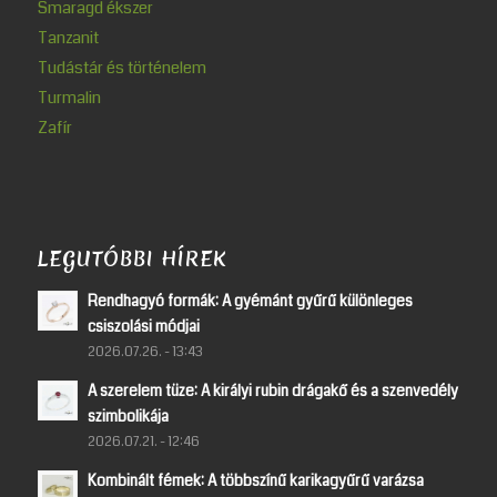
Smaragd ékszer
Tanzanit
Tudástár és történelem
Turmalin
Zafír
LEGUTÓBBI HÍREK
Rendhagyó formák: A gyémánt gyűrű különleges
csiszolási módjai
2026.07.26. - 13:43
A szerelem tüze: A királyi rubin drágakő és a szenvedély
szimbolikája
2026.07.21. - 12:46
Kombinált fémek: A többszínű karikagyűrű varázsa