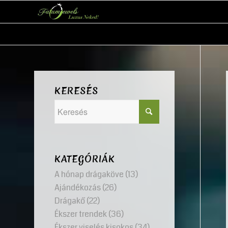
KERESÉS
KATEGÓRIÁK
A hónap drágaköve
(13)
Ajándékozás
(26)
Drágakő
(22)
Ékszer trendek
(36)
Ékszer viselés kisokos
(34)