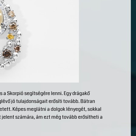
s a Skorpió segítségére lenni. Egy drágakő
vő jó tulajdonságait erősíti tovább. Bátran
ületett. Képes meglátni a dolgok lényegét, sokkal
t jelent számára, ám ezt még tovább erősítheti a