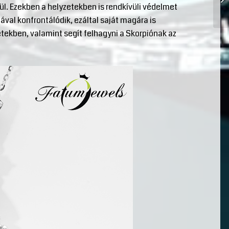
rül. Ezekben a helyzetekben is rendkívüli védelmet
gával konfrontálódik, ezáltal saját magára is
etekben, valamint segít felhagyni a Skorpiónak az