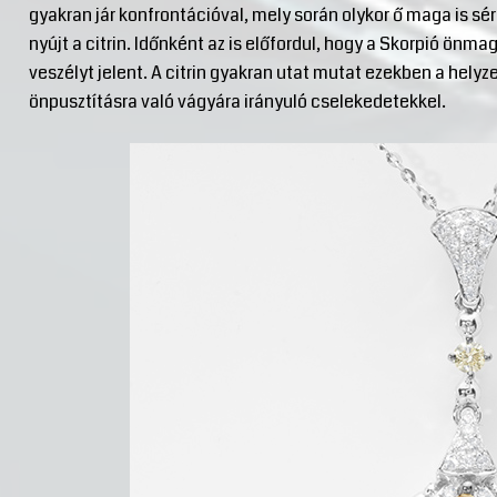
gyakran jár konfrontációval, mely során olykor ő maga is sé
nyújt a citrin. Időnként az is előfordul, hogy a Skorpió önma
veszélyt jelent. A citrin gyakran utat mutat ezekben a helyz
önpusztításra való vágyára irányuló cselekedetekkel.