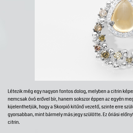
Létezik még egy nagyon fontos dolog, melyben a citrin képe
nemcsak óvó erővel bír, hanem sokszor éppen az egyén meglé
kijelenthetjük, hogy a Skorpió kitűnő vezető, szinte erre sz
gyorsabban, mint bármely más jegy szülötte. Ez óriási előny
citrin.