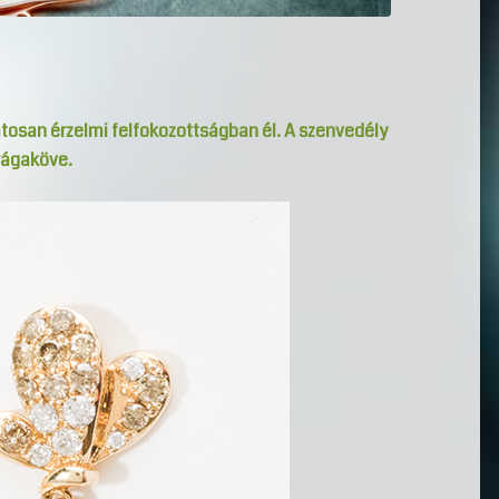
atosan érzelmi felfokozottságban él. A szenvedély
drágaköve.