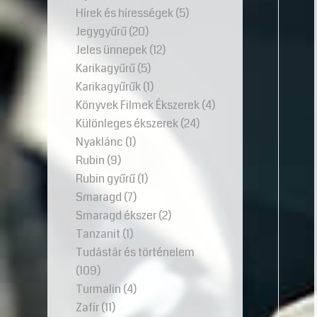
Hírek és hírességek
(5)
Jegygyűrű
(20)
Jeles ünnepek
(12)
Karikagyűrű
(5)
Karikagyűrűk
(1)
Könyvek Filmek Ékszerek
(4)
Különleges ékszerek
(24)
Nyaklánc
(1)
Rubin
(9)
Rubin gyűrű
(1)
Smaragd
(7)
Smaragd ékszer
(2)
Tanzanit
(1)
Tudástár és történelem
(109)
Turmalin
(4)
Zafír
(11)