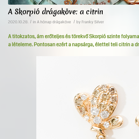
A Skorpió drágaköve: a citrin
/
/
2020.10.28.
in
A hónap drágaköve
by
Franky Silver
A titokzatos, ám erőteljes és törekvő Skorpió szinte folyam
a lételeme. Pontosan ezért a napsárga, élettel teli citrin a 