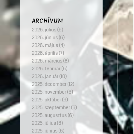
ARCHÍVUM
2026. július
(6)
2026. június
(6)
2026. május
(4)
2026. április
(7)
2026. március
(8)
2026. február
(6)
2026. január
(10)
2025. december
(12)
2025. november
(6)
2025. október
(6)
2025. szeptember
(6)
2025. augusztus
(6)
2025. július
(6)
2025. június
(6)