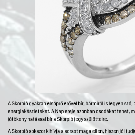
A Skorpió gyakran elsöprő erővel bír, bármiről is legyen szó
energiakészleteket. A Nap ereje azonban csodákat tehet, m
jótékony hatással bír a Skorpió jegy szülötteire.
A Skorpió sokszor kihívja a sorsot maga ellen, hiszen jól tu