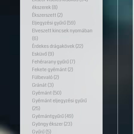
ékszerek
(8)
Ékszerszett
(2)
Eljegyzési gyűrű
(59)
Elveszett kincsek nyomában
(6)
Érdekes drágakövek
(22)
Esküvő
(9)
Fehérarany gyűrű
(7)
Fekete gyémánt
(2)
Fülbevaló
(2)
Gránát
(3)
Gyémánt
(50)
Gyémánt eljegyzési gyűrű
(25)
Gyémántgyűrű
(49)
Gyöngy ékszer
(23)
Gyűrű
(5)