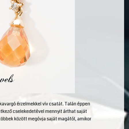
kavargó érzelmekkel vív csatát. Talán éppen
tkező cselekedetével mennyit árthat saját
 többek között megóvja saját magától, amikor