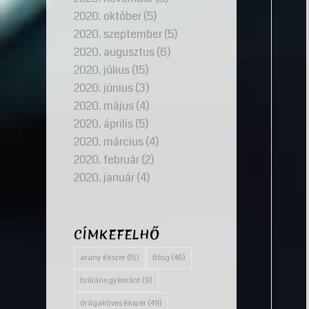
2020. október
(5)
2020. szeptember
(5)
2020. augusztus
(6)
2020. július
(15)
2020. június
(3)
2020. május
(4)
2020. április
(5)
2020. március
(4)
2020. február
(2)
2020. január
(4)
CÍMKEFELHŐ
arany ékszer
(15)
Blog
(46)
briliáns gyémánt
(9)
drágaköves ékszer
(49)