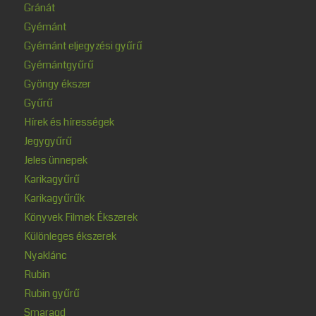
Gránát
Gyémánt
Gyémánt eljegyzési gyűrű
Gyémántgyűrű
Gyöngy ékszer
Gyűrű
Hírek és hírességek
Jegygyűrű
Jeles ünnepek
Karikagyűrű
Karikagyűrűk
Könyvek Filmek Ékszerek
Különleges ékszerek
Nyaklánc
Rubin
Rubin gyűrű
Smaragd