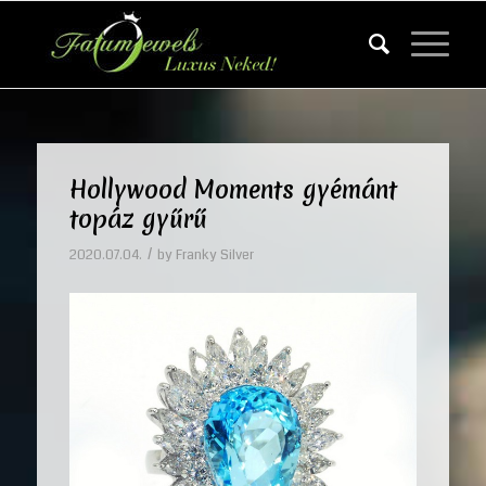
Hollywood Moments gyémánt
topáz gyűrű
/
2020.07.04.
by
Franky Silver