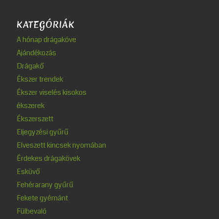
KATEGÓRIÁK
A hónap drágaköve
Ajándékozás
Drágakő
Ékszer trendek
Ékszer viselés kisokos
ékszerek
Ékszerszett
Eljegyzési gyűrű
Elveszett kincsek nyomában
Érdekes drágakövek
Esküvő
Fehérarany gyűrű
Fekete gyémánt
Fülbevaló