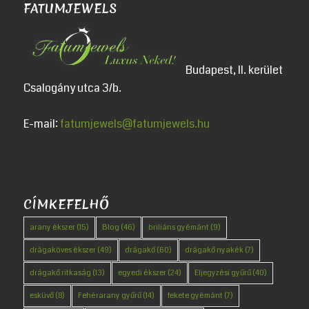
FATUMJEWELS
Budapest, II. kerület
Csalogány utca 3/b.
E-mail:
fatumjewels@fatumjewels.hu
CÍMKEFELHŐ
arany ékszer
(15)
Blog
(46)
briliáns gyémánt
(9)
drágaköves ékszer
(49)
drágakő
(60)
drágakő nyakék
(7)
drágakő ritkaság
(13)
egyedi ékszer
(24)
Eljegyzési gyűrű
(40)
esküvő
(8)
Fehérarany gyűrű
(14)
fekete gyémánt
(7)