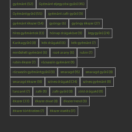
gyémánt
(52)
Gyémánt eljegyzési gyűrű
(45)
Gyémántgyűrű
(55)
gyémánt zafír gyűrű
(9)
gyémánt ékszer
(54)
gyöngy
(6)
gyöngy ékszer
(27)
híres gyémántok
(13)
hónap drágaköve
(9)
Jegygyűrű
(24)
Karikagyűrű
(8)
kék drágakő
(6)
kék gyémánt
(7)
minősített gyémánt
(6)
rozé arany
(6)
rubin
(7)
rubin ékszer
(7)
rózsaszín gyémánt
(11)
rózsaszín gyémántgyűrű
(9)
smaragd
(15)
smaragd gyűrű
(8)
smaragd ékszer
(18)
színes drágakő
(34)
színes gyémánt
(11)
tanzanit
(7)
zafír
(11)
zafír gyűrű
(8)
zöld drágakő
(11)
ékszer
(33)
ékszer divat
(8)
ékszer trend
(9)
ékszer történelem
(7)
ékszer viselés
(17)