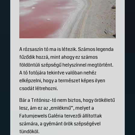
A rózsaszín tó ma is létezik. Számos legenda
fűződik hozzá, mint ahogy ez számos
földöntúli szépségű helyszínnel megtörtént.
A tó fotójára tekintve valóban nehéz
elképzelni, hogy a természet képes ilyen
csodát létrehozni.
Bár a Tritónisz-tó nem biztos, hogy örökéletű
lesz, ám ez az „emlékmű”, melyet a
Fatumjewels Galéria tervezői állítottak
számára, a gyémánt örök szépségével
tündököl.