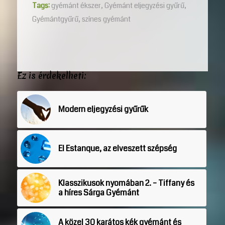
Tags:
gyémánt ékszer
,
Gyémánt eljegyzési gyűrű
,
Gyémántgyűrű
,
színes gyémánt
Ez is érdekelheti:
Modern eljegyzési gyűrűk
El Estanque, az elveszett szépség
Klasszikusok nyomában 2. – Tiffany és
a híres Sárga Gyémánt
A közel 30 karátos kék gyémánt és