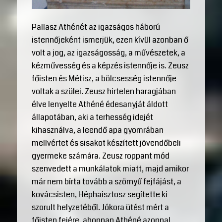
Pallasz Athénét az igazságos háború
istennőjeként ismerjük, ezen kívül azonban ő
volt a jog, az igazságosság, a művészetek, a
kézművesség és a képzés istennője is. Zeusz
főisten és Métisz, a bölcsesség istennője
voltak a szülei. Zeusz hirtelen haragjában
élve lenyelte Athéné édesanyját áldott
állapotában, aki a terhesség idejét
kihasználva, a leendő apa gyomrában
mellvértet és sisakot készített jövendőbeli
gyermeke számára. Zeusz roppant mód
szenvedett a munkálatok miatt, majd amikor
már nem bírta tovább a szörnyű fejfájást, a
kovácsisten, Héphaisztosz segítette ki
szorult helyzetéből. Jókora ütést mért a
főisten fejére, ahonnan Athéné azonnal