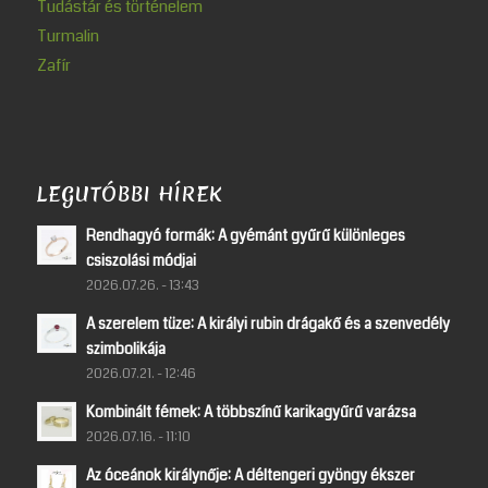
Tudástár és történelem
Turmalin
Zafír
LEGUTÓBBI HÍREK
Rendhagyó formák: A gyémánt gyűrű különleges
csiszolási módjai
2026.07.26. - 13:43
A szerelem tüze: A királyi rubin drágakő és a szenvedély
szimbolikája
2026.07.21. - 12:46
Kombinált fémek: A többszínű karikagyűrű varázsa
2026.07.16. - 11:10
Az óceánok királynője: A déltengeri gyöngy ékszer