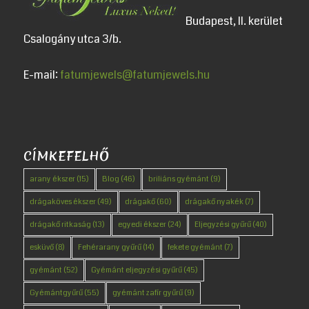
Budapest, II. kerület
Csalogány utca 3/b.
E-mail:
fatumjewels@fatumjewels.hu
CÍMKEFELHŐ
arany ékszer
(15)
Blog
(46)
briliáns gyémánt
(9)
drágaköves ékszer
(49)
drágakő
(60)
drágakő nyakék
(7)
drágakő ritkaság
(13)
egyedi ékszer
(24)
Eljegyzési gyűrű
(40)
esküvő
(8)
Fehérarany gyűrű
(14)
fekete gyémánt
(7)
gyémánt
(52)
Gyémánt eljegyzési gyűrű
(45)
Gyémántgyűrű
(55)
gyémánt zafír gyűrű
(9)