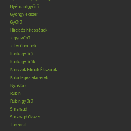
Gyémántgyűrű
Gyöngy ékszer
Gyűrű
Hírek és hírességek
Jegygyűrű
Jeles ünnepek
Karikagyűrű
Karikagyűrűk
Könyvek Filmek Ékszerek
Különleges ékszerek
Nyaklánc
Rubin
Rubin gyűrű
Smaragd
Smaragd ékszer
Tanzanit