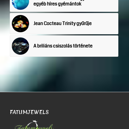
egyéb híres gyémántok
Jean Cocteau Trinity gyűrűje
A briliáns csiszolás története
FATUMJEWELS