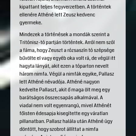
kipattant teljes fegyverzetben. A történtek
ellenére Athéné lett Zeusz kedvenc
gyermeke.
Mindezek a történések a mondák szerint a
Tritónisz-tó partján történtek. Arról nem szól
a fáma, hogy Zeuszt a rózsaszín tó szépsége
bűvölte el vagy egyéb oka volt rá, de végül itt
hagyta lányát, akit ezen a tóparton nevelt
három nimfa. Végül a nimfák egyike, Pallasz
lett Athéné névadója. Athéné nagyon
kedvelte Pallaszt, akit ő maga ölt meg egy
barátságos összecsapás alkalmával. A
viadal nem volt egyenrangú, mivel Athénét
főisten édesapja kisegítette egy váratlan
pillanatban. Pallasz halála után Athéné úgy
döntött, hogy szobrot állíttat a nimfa