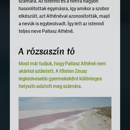
számára. Az istennő és a nimfa nagyon
hasonlítottak egymásra, így amikor a szobor
elkészült, azt Athénéval azonosították, majd
a nevük is egybeolvadt. Így lett az istennő
teljes neve Pallasz Athéné.
A rózsaszín tó
Most már tudjuk, hogy Pallasz Athéné nem
akárhol született. A főisten Zeusz
legkedvesebb gyermekeként különleges
helyszín adatott meg számára.