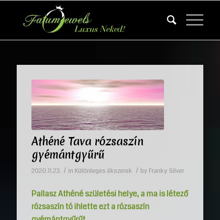
Athéné Tava rózsaszín
gyémántgyűrű
/
/
2020.11.23.
in
Különleges ékszerek
by
Franky Silver
Pallasz Athéné születési helye, a ma is létező
rózsaszín tó ihlette ezt a rózsaszín
gyémántgyűrűt.