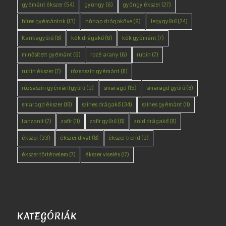
gyémánt ékszer
(54)
gyöngy
(6)
gyöngy ékszer
(27)
híres gyémántok
(13)
hónap drágaköve
(9)
Jegygyűrű
(24)
Karikagyűrű
(8)
kék drágakő
(6)
kék gyémánt
(7)
minősített gyémánt
(6)
rozé arany
(6)
rubin
(7)
rubin ékszer
(7)
rózsaszín gyémánt
(11)
rózsaszín gyémántgyűrű
(9)
smaragd
(15)
smaragd gyűrű
(8)
smaragd ékszer
(18)
színes drágakő
(34)
színes gyémánt
(11)
tanzanit
(7)
zafír
(11)
zafír gyűrű
(8)
zöld drágakő
(11)
ékszer
(33)
ékszer divat
(8)
ékszer trend
(9)
ékszer történelem
(7)
ékszer viselés
(17)
KATEGÓRIÁK