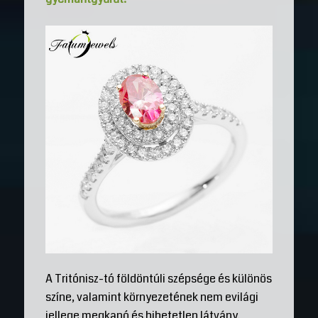
A Tritónisz-tó földöntúli szépsége és különös
színe, valamint környezetének nem evilági
jellege megkapó és hihetetlen látvány.