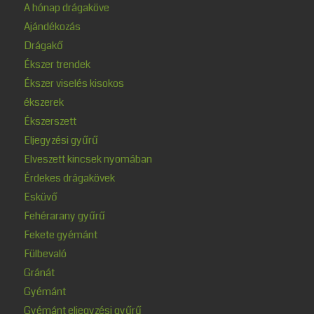
A hónap drágaköve
Ajándékozás
Drágakő
Ékszer trendek
Ékszer viselés kisokos
ékszerek
Ékszerszett
Eljegyzési gyűrű
Elveszett kincsek nyomában
Érdekes drágakövek
Esküvő
Fehérarany gyűrű
Fekete gyémánt
Fülbevaló
Gránát
Gyémánt
Gyémánt eljegyzési gyűrű