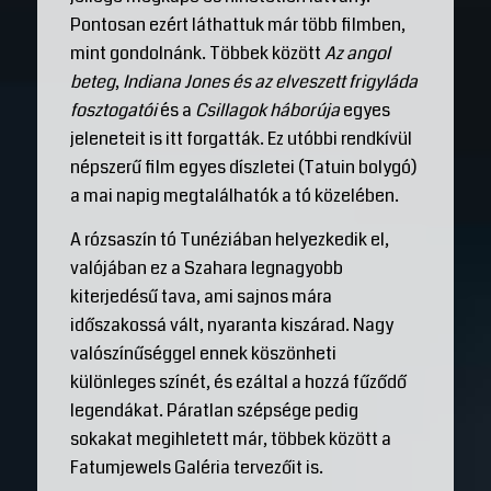
Pontosan ezért láthattuk már több filmben,
mint gondolnánk. Többek között
Az angol
beteg
,
Indiana Jones és az elveszett frigyláda
fosztogatói
és a
Csillagok háborúja
egyes
jeleneteit is itt forgatták. Ez utóbbi rendkívül
népszerű film egyes díszletei (Tatuin bolygó)
a mai napig megtalálhatók a tó közelében.
A rózsaszín tó Tunéziában helyezkedik el,
valójában ez a Szahara legnagyobb
kiterjedésű tava, ami sajnos mára
időszakossá vált, nyaranta kiszárad. Nagy
valószínűséggel ennek köszönheti
különleges színét, és ezáltal a hozzá fűződő
legendákat. Páratlan szépsége pedig
sokakat megihletett már, többek között a
Fatumjewels Galéria tervezőit is.