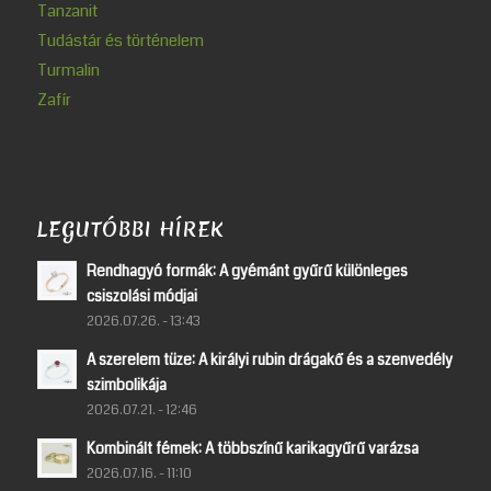
Tanzanit
Tudástár és történelem
Turmalin
Zafír
LEGUTÓBBI HÍREK
Rendhagyó formák: A gyémánt gyűrű különleges
csiszolási módjai
2026.07.26. - 13:43
A szerelem tüze: A királyi rubin drágakő és a szenvedély
szimbolikája
2026.07.21. - 12:46
Kombinált fémek: A többszínű karikagyűrű varázsa
2026.07.16. - 11:10