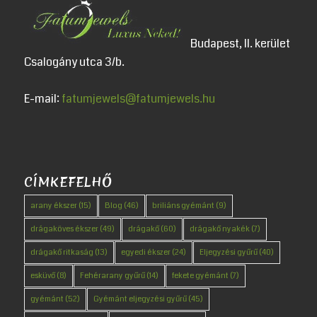
Budapest, II. kerület
Csalogány utca 3/b.
E-mail:
fatumjewels@fatumjewels.hu
CÍMKEFELHŐ
arany ékszer
(15)
Blog
(46)
briliáns gyémánt
(9)
drágaköves ékszer
(49)
drágakő
(60)
drágakő nyakék
(7)
drágakő ritkaság
(13)
egyedi ékszer
(24)
Eljegyzési gyűrű
(40)
esküvő
(8)
Fehérarany gyűrű
(14)
fekete gyémánt
(7)
gyémánt
(52)
Gyémánt eljegyzési gyűrű
(45)