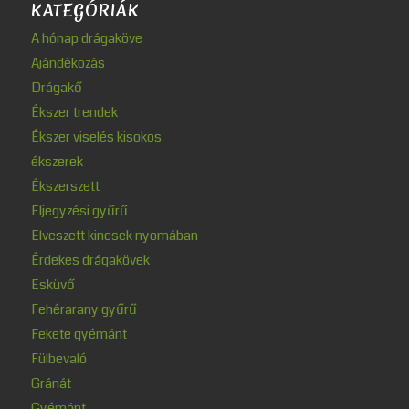
KATEGÓRIÁK
A hónap drágaköve
Ajándékozás
Drágakő
Ékszer trendek
Ékszer viselés kisokos
ékszerek
Ékszerszett
Eljegyzési gyűrű
Elveszett kincsek nyomában
Érdekes drágakövek
Esküvő
Fehérarany gyűrű
Fekete gyémánt
Fülbevaló
Gránát
Gyémánt