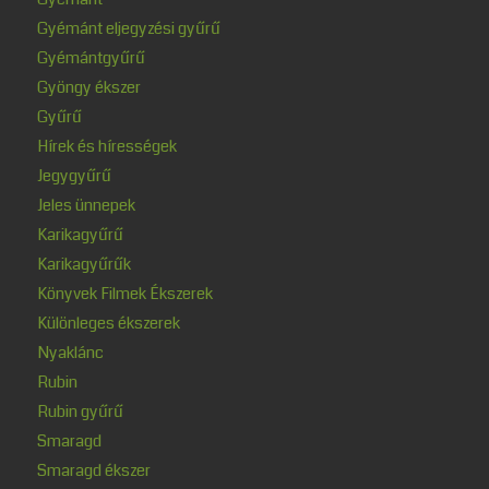
Gyémánt eljegyzési gyűrű
Gyémántgyűrű
Gyöngy ékszer
Gyűrű
Hírek és hírességek
Jegygyűrű
Jeles ünnepek
Karikagyűrű
Karikagyűrűk
Könyvek Filmek Ékszerek
Különleges ékszerek
Nyaklánc
Rubin
Rubin gyűrű
Smaragd
Smaragd ékszer