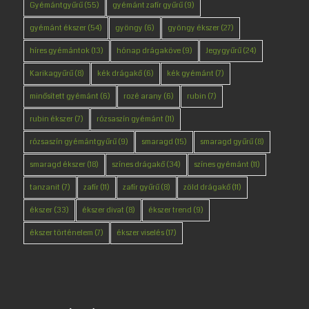
Gyémántgyűrű
(55)
gyémánt zafír gyűrű
(9)
gyémánt ékszer
(54)
gyöngy
(6)
gyöngy ékszer
(27)
híres gyémántok
(13)
hónap drágaköve
(9)
Jegygyűrű
(24)
Karikagyűrű
(8)
kék drágakő
(6)
kék gyémánt
(7)
minősített gyémánt
(6)
rozé arany
(6)
rubin
(7)
rubin ékszer
(7)
rózsaszín gyémánt
(11)
rózsaszín gyémántgyűrű
(9)
smaragd
(15)
smaragd gyűrű
(8)
smaragd ékszer
(18)
színes drágakő
(34)
színes gyémánt
(11)
tanzanit
(7)
zafír
(11)
zafír gyűrű
(8)
zöld drágakő
(11)
ékszer
(33)
ékszer divat
(8)
ékszer trend
(9)
ékszer történelem
(7)
ékszer viselés
(17)