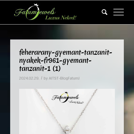
feherarany-gyemant-tanzanit-
nyakek-fr961-gyemant-
tanzanit-1 (1)
/
2024.02.29.
by
AITST-BlogFatumJ