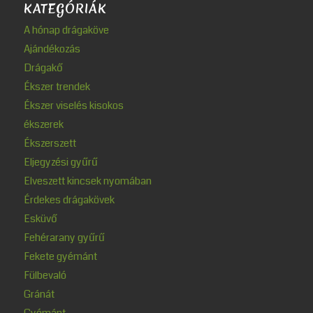
KATEGÓRIÁK
A hónap drágaköve
Ajándékozás
Drágakő
Ékszer trendek
Ékszer viselés kisokos
ékszerek
Ékszerszett
Eljegyzési gyűrű
Elveszett kincsek nyomában
Érdekes drágakövek
Esküvő
Fehérarany gyűrű
Fekete gyémánt
Fülbevaló
Gránát
Gyémánt