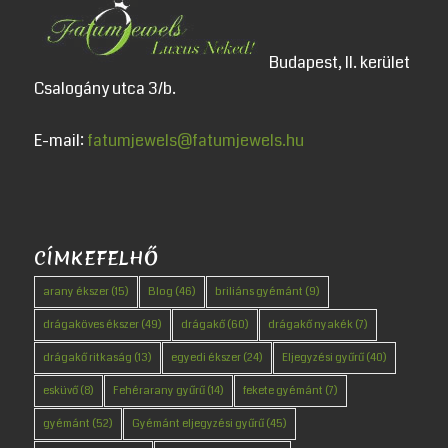
Budapest, II. kerület
Csalogány utca 3/b.
E-mail:
fatumjewels@fatumjewels.hu
CÍMKEFELHŐ
arany ékszer
(15)
Blog
(46)
briliáns gyémánt
(9)
drágaköves ékszer
(49)
drágakő
(60)
drágakő nyakék
(7)
drágakő ritkaság
(13)
egyedi ékszer
(24)
Eljegyzési gyűrű
(40)
esküvő
(8)
Fehérarany gyűrű
(14)
fekete gyémánt
(7)
gyémánt
(52)
Gyémánt eljegyzési gyűrű
(45)