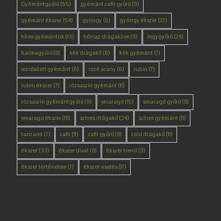
Gyémántgyűrű
(55)
gyémánt zafír gyűrű
(9)
gyémánt ékszer
(54)
gyöngy
(6)
gyöngy ékszer
(27)
híres gyémántok
(13)
hónap drágaköve
(9)
Jegygyűrű
(24)
Karikagyűrű
(8)
kék drágakő
(6)
kék gyémánt
(7)
minősített gyémánt
(6)
rozé arany
(6)
rubin
(7)
rubin ékszer
(7)
rózsaszín gyémánt
(11)
rózsaszín gyémántgyűrű
(9)
smaragd
(15)
smaragd gyűrű
(8)
smaragd ékszer
(18)
színes drágakő
(34)
színes gyémánt
(11)
tanzanit
(7)
zafír
(11)
zafír gyűrű
(8)
zöld drágakő
(11)
ékszer
(33)
ékszer divat
(8)
ékszer trend
(9)
ékszer történelem
(7)
ékszer viselés
(17)