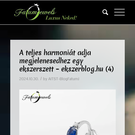
A teljes harmoniát adja
megjelenesedhez egy
ekszerszett – ekszerblog.hu (4)
/
2024.10.30.
by
AITST-BlogFatumJ