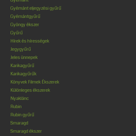
Gyémánt eljegyzési gyűrű
Gyémántgyűrű
Gyöngy ékszer
Gyűrű
Hírek és hírességek
Jegygyűrű
Jeles ünnepek
Karikagyűrű
Karikagyűrűk
Könyvek Filmek Ékszerek
Különleges ékszerek
Nyaklánc
Rubin
Rubin gyűrű
Smaragd
Smaragd ékszer