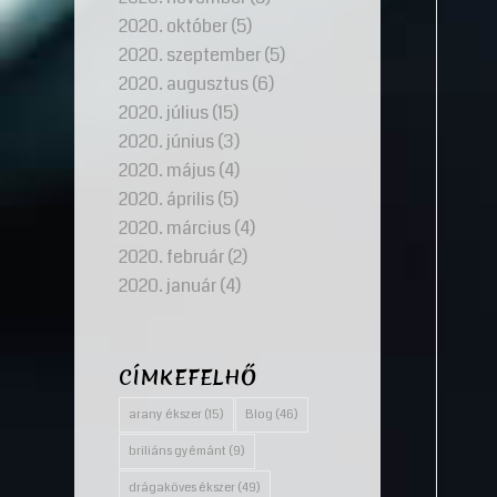
2020. október
(5)
2020. szeptember
(5)
2020. augusztus
(6)
2020. július
(15)
2020. június
(3)
2020. május
(4)
2020. április
(5)
2020. március
(4)
2020. február
(2)
2020. január
(4)
CÍMKEFELHŐ
arany ékszer
(15)
Blog
(46)
briliáns gyémánt
(9)
drágaköves ékszer
(49)