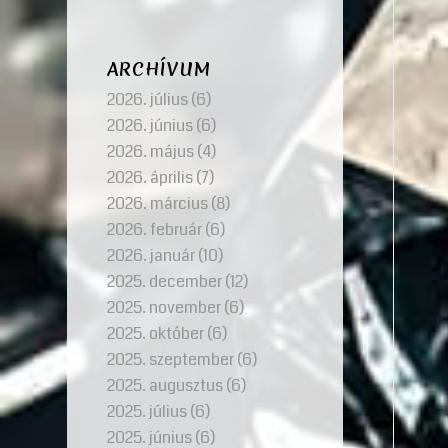
ARCHÍVUM
2026. július
(6)
2026. június
(6)
2026. május
(4)
2026. április
(7)
2026. március
(8)
2026. február
(6)
2026. január
(10)
2025. december
(12)
2025. november
(6)
2025. október
(6)
2025. szeptember
(6)
2025. augusztus
(6)
2025. július
(6)
2025. június
(6)