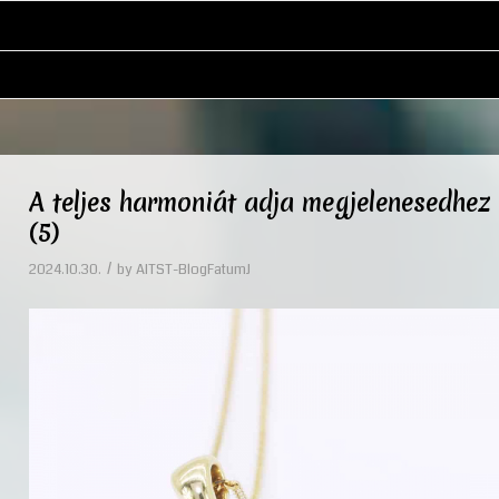
A teljes harmoniát adja megjelenesedhez 
(5)
/
2024.10.30.
by
AITST-BlogFatumJ