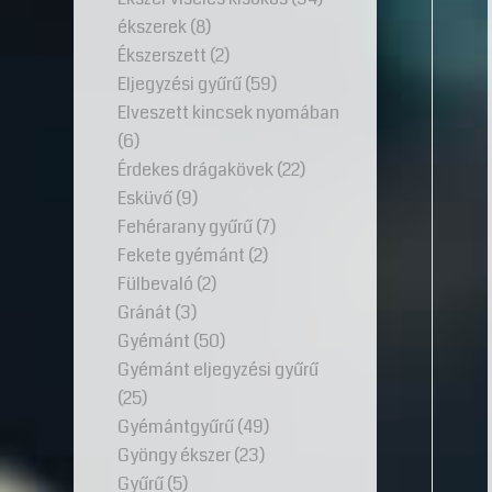
ékszerek
(8)
Ékszerszett
(2)
Eljegyzési gyűrű
(59)
Elveszett kincsek nyomában
(6)
Érdekes drágakövek
(22)
Esküvő
(9)
Fehérarany gyűrű
(7)
Fekete gyémánt
(2)
Fülbevaló
(2)
Gránát
(3)
Gyémánt
(50)
Gyémánt eljegyzési gyűrű
(25)
Gyémántgyűrű
(49)
Gyöngy ékszer
(23)
Gyűrű
(5)