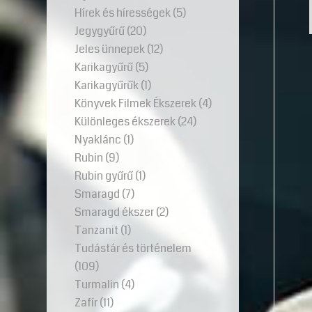
Hírek és hírességek
(5)
Jegygyűrű
(20)
Jeles ünnepek
(12)
Karikagyűrű
(5)
Karikagyűrűk
(1)
Könyvek Filmek Ékszerek
(4)
Különleges ékszerek
(24)
Nyaklánc
(1)
Rubin
(9)
Rubin gyűrű
(1)
Smaragd
(7)
Smaragd ékszer
(2)
Tanzanit
(1)
Tudástár és történelem
(109)
Turmalin
(4)
Zafír
(11)