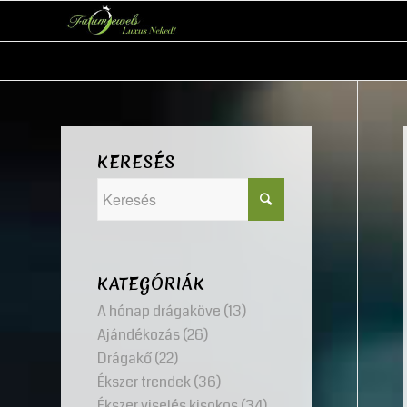
KERESÉS
KATEGÓRIÁK
A hónap drágaköve
(13)
Ajándékozás
(26)
Drágakő
(22)
Ékszer trendek
(36)
Ékszer viselés kisokos
(34)