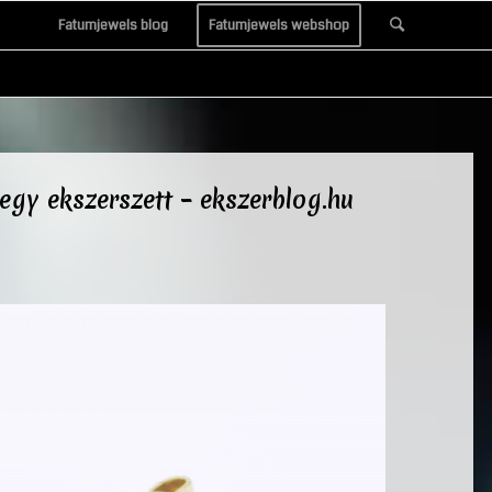
Fatumjewels blog
Fatumjewels webshop
egy ekszerszett – ekszerblog.hu