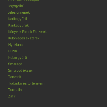
Jegygyűrű
Jeles ünnepek
Karikagyűrű
Karikagyűrűk
Könyvek Filmek Ékszerek
Különleges ékszerek
Nyaklánc
Rubin
Rubin gyűrű
Smaragd
Smaragd ékszer
Tanzanit
Tudástár és történelem
Turmalin
Zafír