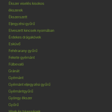
Ékszer viselés kisokos
ékszerek
Ékszerszett
Eljegyzési gyűrű
Elveszett kincsek nyomában
Érdekes drágakövek
Esküvő
Fehérarany gyűrű
Fekete gyémánt
Fülbevaló
Gránát
Gyémánt
Gyémánt eljegyzési gyűrű
Gyémántgyűrű
Gyöngy ékszer
Gyűrű
Hírek és hírességek