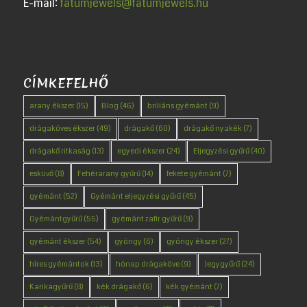
E-mail:
fatumjewels@fatumjewels.hu
CÍMKEFELHŐ
arany ékszer
(15)
Blog
(46)
briliáns gyémánt
(9)
drágaköves ékszer
(49)
drágakő
(60)
drágakő nyakék
(7)
drágakő ritkaság
(13)
egyedi ékszer
(24)
Eljegyzési gyűrű
(40)
esküvő
(8)
Fehérarany gyűrű
(14)
fekete gyémánt
(7)
gyémánt
(52)
Gyémánt eljegyzési gyűrű
(45)
Gyémántgyűrű
(55)
gyémánt zafír gyűrű
(9)
gyémánt ékszer
(54)
gyöngy
(6)
gyöngy ékszer
(27)
híres gyémántok
(13)
hónap drágaköve
(9)
Jegygyűrű
(24)
Karikagyűrű
(8)
kék drágakő
(6)
kék gyémánt
(7)