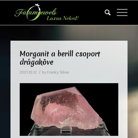
Morganit a berill csoport
drágaköve
/
2021.10.12.
by
Franky Silver