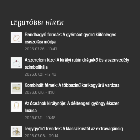
LEGUTÓBBI HÍREK
Rendhagyó formák: A gyémánt gyűrű különleges
csiszolási módjai
2026.07.26. - 13:43
A szerelem tüze: A királyi rubin drágakő és a szenvedély
szimbolikája
2026.07.21. - 12:46
Kombinált fémek: A többszínű karikagyűrű varázsa
2026.07.16. - 11:10
Az óceánok királynője: A déltengeri gyöngy ékszer
luxusa
2026.07.11. - 10:48
Jegygyűrű trendek: A klasszikustól az extravagánsig
2026.07.06. - 09:14