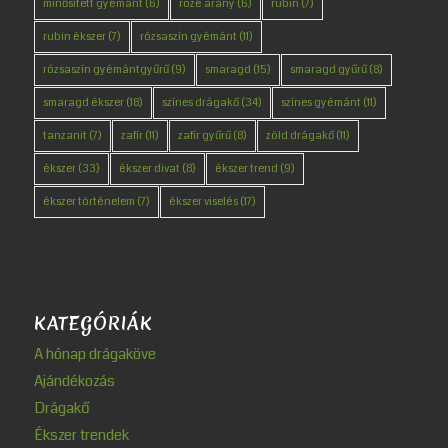
minősített gyémánt
(6)
rozé arany
(6)
rubin
(7)
rubin ékszer
(7)
rózsaszín gyémánt
(11)
rózsaszín gyémántgyűrű
(9)
smaragd
(15)
smaragd gyűrű
(8)
smaragd ékszer
(18)
színes drágakő
(34)
színes gyémánt
(11)
tanzanit
(7)
zafír
(11)
zafír gyűrű
(8)
zöld drágakő
(11)
ékszer
(33)
ékszer divat
(8)
ékszer trend
(9)
ékszer történelem
(7)
ékszer viselés
(17)
KATEGÓRIÁK
A hónap drágaköve
Ajándékozás
Drágakő
Ékszer trendek