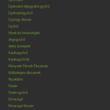
Gyémánt eljegyzési gyűrű
Gyémántgyűrű
Gyöngy ékszer
Gyűrű
Hírek és hírességek
Jegygyűrű
Jeles ünnepek
Karikagyűrű
Karikagyűrűk
Könyvek Filmek Ékszerek
Különleges ékszerek
Nyaklánc
Rubin
Rubin gyűrű
Smaragd
Smaragd ékszer