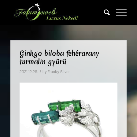
Ginkgo biloba fehérarany
turmalin gyűrű
/
2021.12.28.
by
Franky Silver