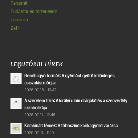
Tanzanit
Tudástár és történelem
Turmalin
Zafír
LEGUTÓBBI HÍREK
Rendhagyó formák: A gyémánt gyűrű különleges
csiszolási módjai
2026.07.26. - 13:43
A szerelem tüze: A királyi rubin drágakő és a szenvedély
szimbolikája
2026.07.21. - 12:46
Kombinált fémek: A többszínű karikagyűrű varázsa
2026.07.16. - 11:10