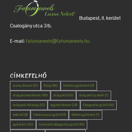
Budapest, II. kerület
Csalogány utca 3/b.
E-mail:
fatumjewels@fatumjewels.hu
CÍMKEFELHŐ
arany ékszer
(15)
Blog
(46)
briliáns gyémánt
(9)
drágaköves ékszer
(49)
drágakő
(60)
drágakő nyakék
(7)
drágakő ritkaság
(13)
egyedi ékszer
(24)
Eljegyzési gyűrű
(40)
esküvő
(8)
Fehérarany gyűrű
(14)
fekete gyémánt
(7)
gyémánt
(52)
Gyémánt eljegyzési gyűrű
(45)