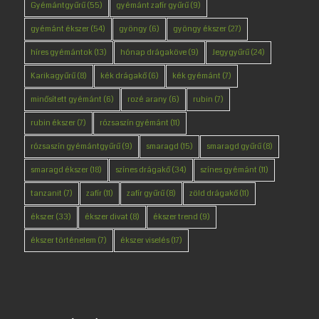
Gyémántgyűrű
(55)
gyémánt zafír gyűrű
(9)
gyémánt ékszer
(54)
gyöngy
(6)
gyöngy ékszer
(27)
híres gyémántok
(13)
hónap drágaköve
(9)
Jegygyűrű
(24)
Karikagyűrű
(8)
kék drágakő
(6)
kék gyémánt
(7)
minősített gyémánt
(6)
rozé arany
(6)
rubin
(7)
rubin ékszer
(7)
rózsaszín gyémánt
(11)
rózsaszín gyémántgyűrű
(9)
smaragd
(15)
smaragd gyűrű
(8)
smaragd ékszer
(18)
színes drágakő
(34)
színes gyémánt
(11)
tanzanit
(7)
zafír
(11)
zafír gyűrű
(8)
zöld drágakő
(11)
ékszer
(33)
ékszer divat
(8)
ékszer trend
(9)
ékszer történelem
(7)
ékszer viselés
(17)