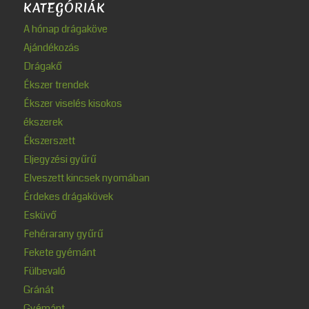
KATEGÓRIÁK
A hónap drágaköve
Ajándékozás
Drágakő
Ékszer trendek
Ékszer viselés kisokos
ékszerek
Ékszerszett
Eljegyzési gyűrű
Elveszett kincsek nyomában
Érdekes drágakövek
Esküvő
Fehérarany gyűrű
Fekete gyémánt
Fülbevaló
Gránát
Gyémánt