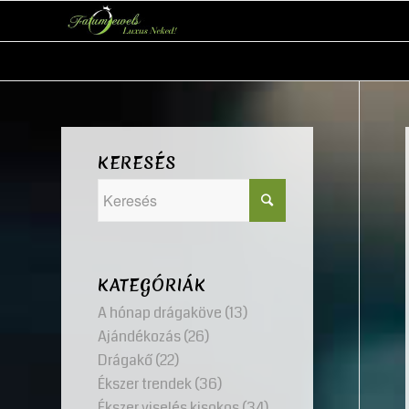
KERESÉS
KATEGÓRIÁK
A hónap drágaköve
(13)
Ajándékozás
(26)
Drágakő
(22)
Ékszer trendek
(36)
Ékszer viselés kisokos
(34)