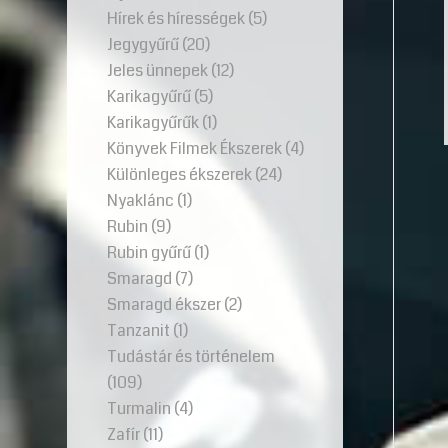
Hírek és hírességek
(5)
Jegygyűrű
(20)
Jeles ünnepek
(12)
Karikagyűrű
(5)
Karikagyűrűk
(1)
Könyvek Filmek Ékszerek
(4)
Különleges ékszerek
(24)
Nyaklánc
(1)
Rubin
(9)
Rubin gyűrű
(1)
Smaragd
(7)
Smaragd ékszer
(2)
Tanzanit
(1)
Tudástár és történelem
(109)
Turmalin
(4)
Zafír
(11)