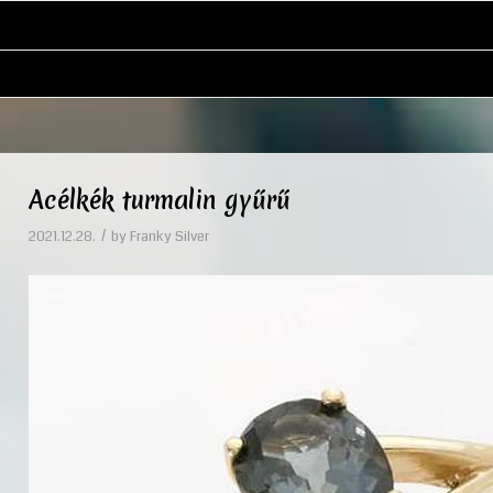
Acélkék turmalin gyűrű
/
2021.12.28.
by
Franky Silver