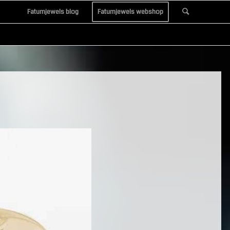
Fatumjewels blog
Fatumjewels webshop