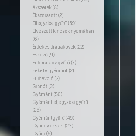
ékszerek
(8)
Ékszerszett
(2)
Eljegyzési gyűrű
(59)
Elveszett kincsek nyomában
(6)
Érdekes drágakövek
(22)
Esküvő
(9)
Fehérarany gyűrű
(7)
Fekete gyémánt
(2)
Fülbevaló
(2)
Gránát
(3)
Gyémánt
(50)
Gyémánt eljegyzési gyűrű
(25)
Gyémántgyűrű
(49)
Gyöngy ékszer
(23)
Gyűrű
(5)