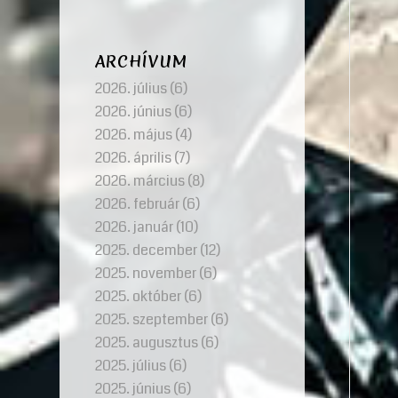
ARCHÍVUM
2026. július
(6)
2026. június
(6)
2026. május
(4)
2026. április
(7)
2026. március
(8)
2026. február
(6)
2026. január
(10)
2025. december
(12)
2025. november
(6)
2025. október
(6)
2025. szeptember
(6)
2025. augusztus
(6)
2025. július
(6)
2025. június
(6)