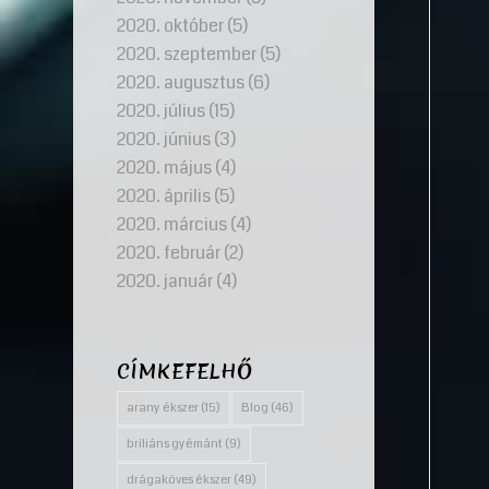
2020. október
(5)
2020. szeptember
(5)
2020. augusztus
(6)
2020. július
(15)
2020. június
(3)
2020. május
(4)
2020. április
(5)
2020. március
(4)
2020. február
(2)
2020. január
(4)
CÍMKEFELHŐ
arany ékszer
(15)
Blog
(46)
briliáns gyémánt
(9)
drágaköves ékszer
(49)