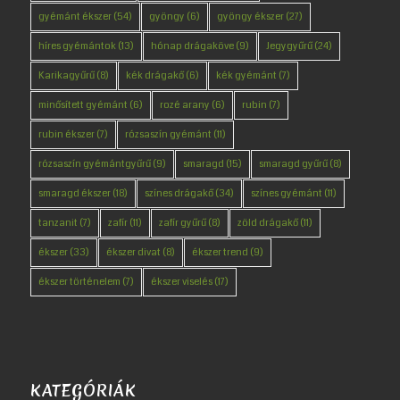
gyémánt ékszer
(54)
gyöngy
(6)
gyöngy ékszer
(27)
híres gyémántok
(13)
hónap drágaköve
(9)
Jegygyűrű
(24)
Karikagyűrű
(8)
kék drágakő
(6)
kék gyémánt
(7)
minősített gyémánt
(6)
rozé arany
(6)
rubin
(7)
rubin ékszer
(7)
rózsaszín gyémánt
(11)
rózsaszín gyémántgyűrű
(9)
smaragd
(15)
smaragd gyűrű
(8)
smaragd ékszer
(18)
színes drágakő
(34)
színes gyémánt
(11)
tanzanit
(7)
zafír
(11)
zafír gyűrű
(8)
zöld drágakő
(11)
ékszer
(33)
ékszer divat
(8)
ékszer trend
(9)
ékszer történelem
(7)
ékszer viselés
(17)
KATEGÓRIÁK