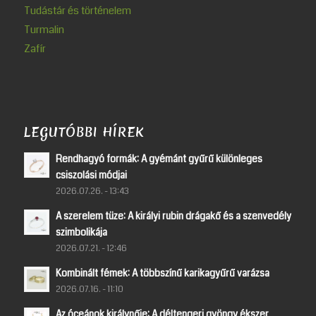
Tudástár és történelem
Turmalin
Zafír
LEGUTÓBBI HÍREK
Rendhagyó formák: A gyémánt gyűrű különleges
csiszolási módjai
2026.07.26. - 13:43
A szerelem tüze: A királyi rubin drágakő és a szenvedély
szimbolikája
2026.07.21. - 12:46
Kombinált fémek: A többszínű karikagyűrű varázsa
2026.07.16. - 11:10
Az óceánok királynője: A déltengeri gyöngy ékszer