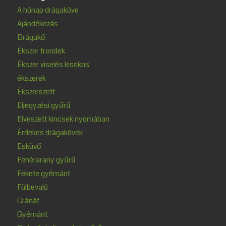
A hónap drágaköve
Ajándékozás
Drágakő
Ékszer trendek
Ékszer viselés kisokos
ékszerek
Ékszerszett
Eljegyzési gyűrű
Elveszett kincsek nyomában
Érdekes drágakövek
Esküvő
Fehérarany gyűrű
Fekete gyémánt
Fülbevaló
Gránát
Gyémánt