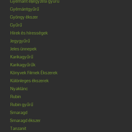
Gyémánt eljegyzési gyűrű
Gyémántgyűrű
Gyöngy ékszer
Gyűrű
Hírek és hírességek
Jegygyűrű
Jeles ünnepek
Karikagyűrű
Karikagyűrűk
Könyvek Filmek Ékszerek
Különleges ékszerek
Nyaklánc
Rubin
Rubin gyűrű
Smaragd
Smaragd ékszer
Tanzanit