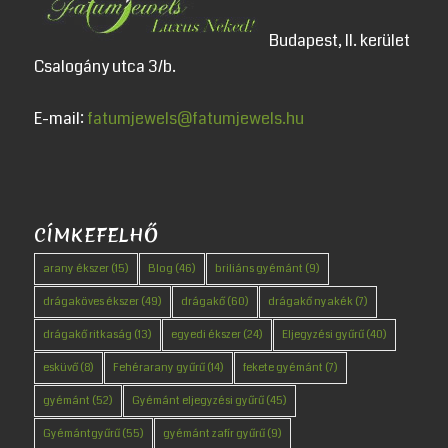
Budapest, II. kerület
Csalogány utca 3/b.
E-mail:
fatumjewels@fatumjewels.hu
CÍMKEFELHŐ
arany ékszer
(15)
Blog
(46)
briliáns gyémánt
(9)
drágaköves ékszer
(49)
drágakő
(60)
drágakő nyakék
(7)
drágakő ritkaság
(13)
egyedi ékszer
(24)
Eljegyzési gyűrű
(40)
esküvő
(8)
Fehérarany gyűrű
(14)
fekete gyémánt
(7)
gyémánt
(52)
Gyémánt eljegyzési gyűrű
(45)
Gyémántgyűrű
(55)
gyémánt zafír gyűrű
(9)