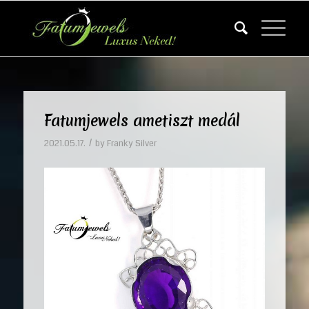
Fatumjewels ametiszt medál
/
2021.05.17.
by
Franky Silver