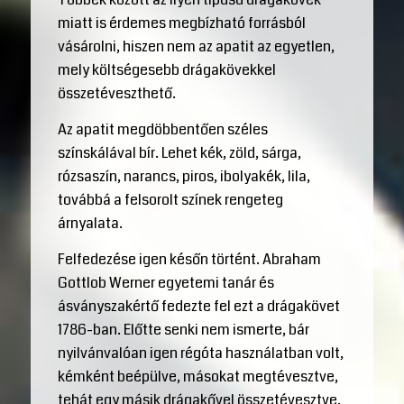
miatt is érdemes megbízható forrásból
vásárolni, hiszen nem az apatit az egyetlen,
mely költségesebb drágakövekkel
összetéveszthető.
Az apatit megdöbbentően széles
színskálával bír. Lehet kék, zöld, sárga,
rózsaszín, narancs, piros, ibolyakék, lila,
továbbá a felsorolt színek rengeteg
árnyalata.
Felfedezése igen későn történt. Abraham
Gottlob Werner egyetemi tanár és
ásványszakértő fedezte fel ezt a drágakövet
1786-ban. Előtte senki nem ismerte, bár
nyilvánvalóan igen régóta használatban volt,
kémként beépülve, másokat megtévesztve,
tehát egy másik drágakővel összetévesztve.