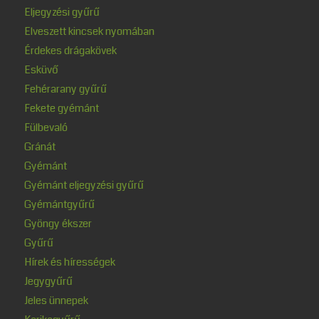
Eljegyzési gyűrű
Elveszett kincsek nyomában
Érdekes drágakövek
Esküvő
Fehérarany gyűrű
Fekete gyémánt
Fülbevaló
Gránát
Gyémánt
Gyémánt eljegyzési gyűrű
Gyémántgyűrű
Gyöngy ékszer
Gyűrű
Hírek és hírességek
Jegygyűrű
Jeles ünnepek