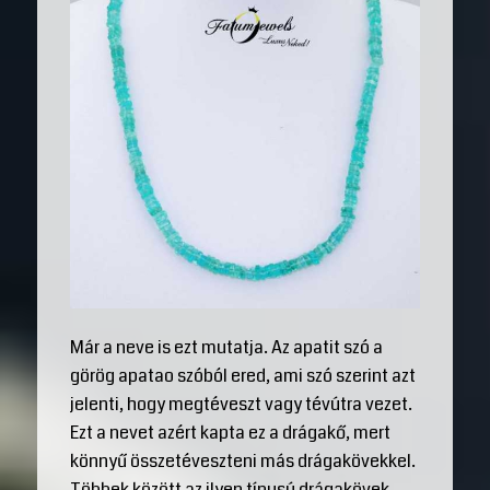
Már a neve is ezt mutatja. Az apatit szó a
görög apatao szóból ered, ami szó szerint azt
jelenti, hogy megtéveszt vagy tévútra vezet.
Ezt a nevet azért kapta ez a drágakő, mert
könnyű összetéveszteni más drágakövekkel.
Többek között az ilyen típusú drágakövek