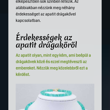
elképesztően sok színben létezik. Az
alábbiakban nézzünk meg néhány
érdekességet az apatit drágakővel
kapcsolatban.
Érdekességek az
apatit drágakőről
Az apatit olyan, mint egy kém, ami beépül a
drágakövek közé és ezzel megtéveszti az
embereket. Nézzük meg közelebbről ezt a
kérdést.