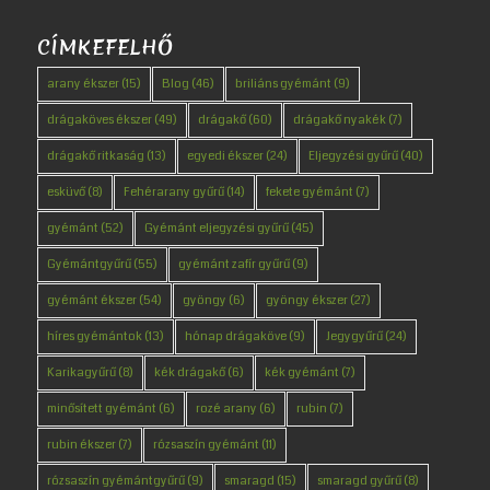
CÍMKEFELHŐ
arany ékszer
(15)
Blog
(46)
briliáns gyémánt
(9)
drágaköves ékszer
(49)
drágakő
(60)
drágakő nyakék
(7)
drágakő ritkaság
(13)
egyedi ékszer
(24)
Eljegyzési gyűrű
(40)
esküvő
(8)
Fehérarany gyűrű
(14)
fekete gyémánt
(7)
gyémánt
(52)
Gyémánt eljegyzési gyűrű
(45)
Gyémántgyűrű
(55)
gyémánt zafír gyűrű
(9)
gyémánt ékszer
(54)
gyöngy
(6)
gyöngy ékszer
(27)
híres gyémántok
(13)
hónap drágaköve
(9)
Jegygyűrű
(24)
Karikagyűrű
(8)
kék drágakő
(6)
kék gyémánt
(7)
minősített gyémánt
(6)
rozé arany
(6)
rubin
(7)
rubin ékszer
(7)
rózsaszín gyémánt
(11)
rózsaszín gyémántgyűrű
(9)
smaragd
(15)
smaragd gyűrű
(8)