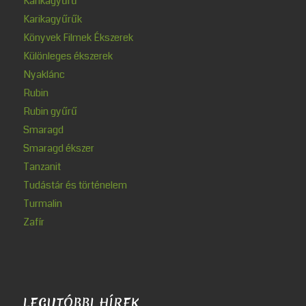
Karikagyűrű
Karikagyűrűk
Könyvek Filmek Ékszerek
Különleges ékszerek
Nyaklánc
Rubin
Rubin gyűrű
Smaragd
Smaragd ékszer
Tanzanit
Tudástár és történelem
Turmalin
Zafír
LEGUTÓBBI HÍREK