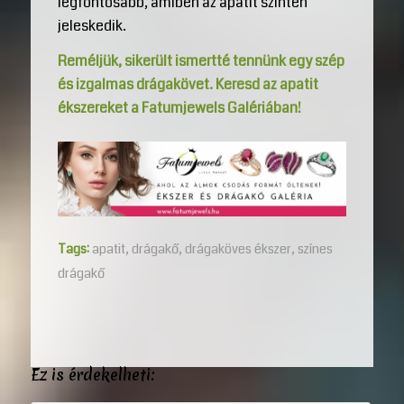
legfontosabb, amiben az apatit szintén
jeleskedik.
Reméljük, sikerült ismertté tennünk egy szép
és izgalmas drágakövet. Keresd az apatit
ékszereket a Fatumjewels Galériában!
Tags:
apatit
,
drágakő
,
drágaköves ékszer
,
színes
drágakő
Ez is érdekelheti: