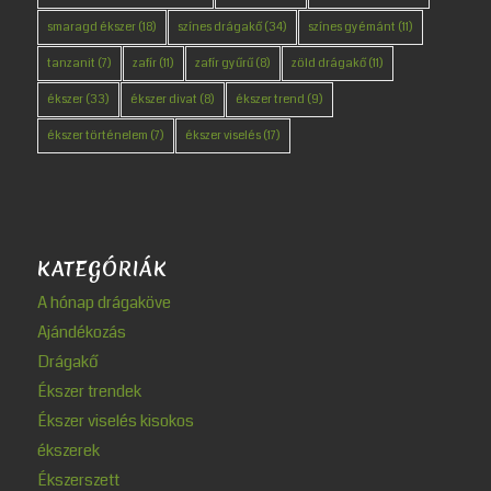
smaragd ékszer
(18)
színes drágakő
(34)
színes gyémánt
(11)
tanzanit
(7)
zafír
(11)
zafír gyűrű
(8)
zöld drágakő
(11)
ékszer
(33)
ékszer divat
(8)
ékszer trend
(9)
ékszer történelem
(7)
ékszer viselés
(17)
KATEGÓRIÁK
A hónap drágaköve
Ajándékozás
Drágakő
Ékszer trendek
Ékszer viselés kisokos
ékszerek
Ékszerszett