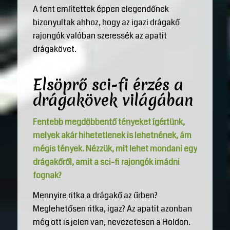
A fent említettek éppen elegendőnek
bizonyultak ahhoz, hogy az igazi drágakő
rajongók valóban szeressék az apatit
drágakövet.
Elsöprő sci-fi érzés a
drágakövek világában
Fentebb megdöbbentő tényeket ígértünk,
melyek akár hihetetlenek is lehetnének, ám
mégis tények. Nézzük, mit lehet mondani egy
drágakőről, amit a sci-fi rajongók imádni
fognak?
Mennyire ritka a drágakő az űrben?
Meglehetősen ritka, igaz? Az apatit azonban
még ott is jelen van, nevezetesen a Holdon.