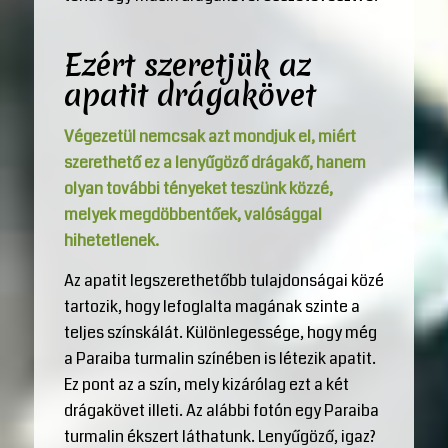
Ezért szeretjük az
apatit drágakövet
Végezetül nemcsak azt mondjuk el, miért
szerethető ez a lenyűgöző drágakő, hanem
olyan további tényeket teszünk közzé,
melyek megdöbbentőek, valósággal
hihetetlenek.
Az apatit legszerethetőbb tulajdonságai közé
tartozik, hogy lefoglalta magának szinte a
teljes színskálát. Különlegessége, hogy még
a Paraiba turmalin színében is létezik apatit.
Ez pont az a szín, mely kizárólag ezt a két
drágakövet illeti. Az alábbi fotón egy Paraiba
turmalin ékszert láthatunk. Lenyűgöző, igaz?