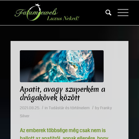
Apatit, avagy szuperkém a
drágakövek között
/
/
2021.08.25.
in
Tudástár és történelem
by
Franky
Silver
Az emberek többsége még csak nem is
hallott az apatitról, annak ellenére, hogy