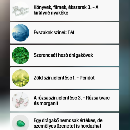
Könyvek, filmek, ékszerek 3. – A
királyné nyakéke
Évszakok színei: Tél
Szerencsét hozó drágakövek
Zöld szín jelentése 1. – Peridot
A rózsaszín jelentése 3. – Rózsakvarc
és morganit
Egy drágakő nemcsak értékes, de
személyes üzenetet is hordozhat