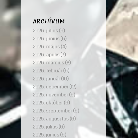
ARCHÍVUM
2026. július
(6)
2026. június
(6)
2026. május
(4)
2026. április
(7)
2026. március
(8)
2026. február
(6)
2026. január
(10)
2025. december
(12)
2025. november
(6)
2025. október
(6)
2025. szeptember
(6)
2025. augusztus
(6)
2025. július
(6)
2025. június
(6)