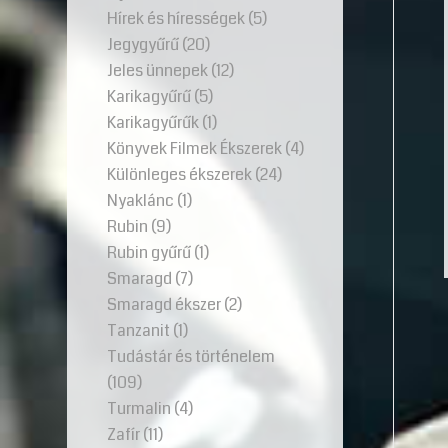
Hírek és hírességek
(5)
Jegygyűrű
(20)
Jeles ünnepek
(12)
Karikagyűrű
(5)
Karikagyűrűk
(1)
Könyvek Filmek Ékszerek
(4)
Különleges ékszerek
(24)
Nyaklánc
(1)
Rubin
(9)
Rubin gyűrű
(1)
Smaragd
(7)
Smaragd ékszer
(2)
Tanzanit
(1)
Tudástár és történelem
(109)
Turmalin
(4)
Zafír
(11)