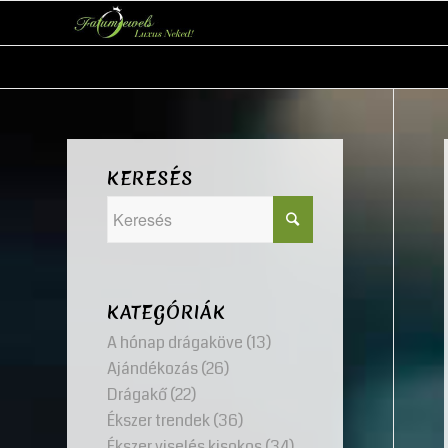
KERESÉS
KATEGÓRIÁK
A hónap drágaköve
(13)
Ajándékozás
(26)
Drágakő
(22)
Ékszer trendek
(36)
Ékszer viselés kisokos
(34)