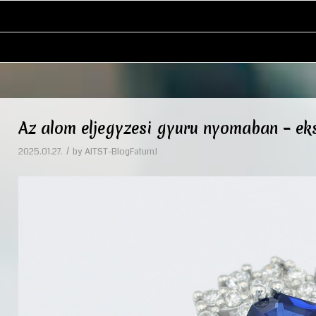
Az alom eljegyzesi gyuru nyomaban – eks
/
2025.01.27.
by
AITST-BlogFatumJ