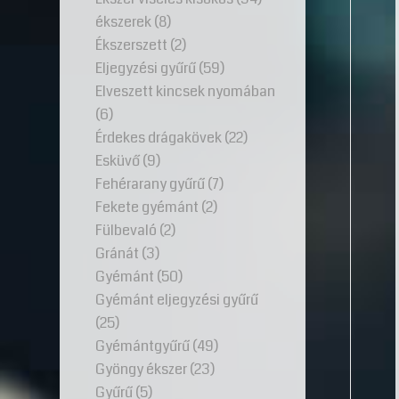
ékszerek
(8)
Ékszerszett
(2)
Eljegyzési gyűrű
(59)
Elveszett kincsek nyomában
(6)
Érdekes drágakövek
(22)
Esküvő
(9)
Fehérarany gyűrű
(7)
Fekete gyémánt
(2)
Fülbevaló
(2)
Gránát
(3)
Gyémánt
(50)
Gyémánt eljegyzési gyűrű
(25)
Gyémántgyűrű
(49)
Gyöngy ékszer
(23)
Gyűrű
(5)