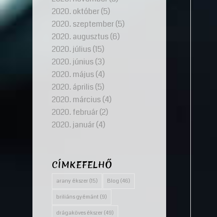
2020. október
(5)
2020. szeptember
(5)
2020. augusztus
(6)
2020. július
(15)
2020. június
(3)
2020. május
(4)
2020. április
(5)
2020. március
(4)
2020. február
(2)
2020. január
(4)
CÍMKEFELHŐ
arany ékszer
(15)
Blog
(46)
briliáns gyémánt
(9)
drágaköves ékszer
(49)