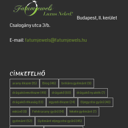
Budapest, II. kerület
Csalogány utca 3/b.
E-mail:
fatumjewels@fatumjewels.hu
CÍMKEFELHŐ
arany ékszer
(15)
Blog
(46)
briliáns gyémánt
(9)
drágaköves ékszer
(49)
drágakő
(60)
drágakő nyakék
(7)
drágakő ritkaság
(13)
egyedi ékszer
(24)
Eljegyzési gyűrű
(40)
esküvő
(8)
Fehérarany gyűrű
(14)
fekete gyémánt
(7)
gyémánt
(52)
Gyémánt eljegyzési gyűrű
(45)