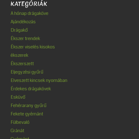
KATEGÓRIÁK
A hónap drágaköve
Ajándékozás
Drágakő
Ékszer trendek
Ékszer viselés kisokos
ékszerek
Ékszerszett
Eljegyzési gyűrű
Elveszett kincsek nyomában
Érdekes drágakövek
Esküvő
Fehérarany gyűrű
Fekete gyémánt
Fülbevaló
Gránát
Gyémánt