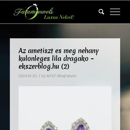
Az ametiszt es meg nehany
kulonleges lila dragako –
ekszerblog.hu (2)
/
2024.10.30.
by
AITST-BlogFatumJ