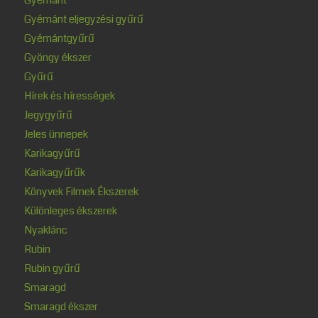
Gyémánt eljegyzési gyűrű
Gyémántgyűrű
Gyöngy ékszer
Gyűrű
Hírek és hírességek
Jegygyűrű
Jeles ünnepek
Karikagyűrű
Karikagyűrűk
Könyvek Filmek Ékszerek
Különleges ékszerek
Nyaklánc
Rubin
Rubin gyűrű
Smaragd
Smaragd ékszer