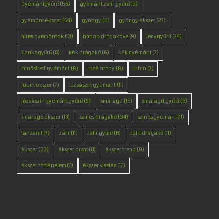
Gyémántgyűrű
(55)
gyémánt zafír gyűrű
(9)
gyémánt ékszer
(54)
gyöngy
(6)
gyöngy ékszer
(27)
híres gyémántok
(13)
hónap drágaköve
(9)
Jegygyűrű
(24)
Karikagyűrű
(8)
kék drágakő
(6)
kék gyémánt
(7)
minősített gyémánt
(6)
rozé arany
(6)
rubin
(7)
rubin ékszer
(7)
rózsaszín gyémánt
(11)
rózsaszín gyémántgyűrű
(9)
smaragd
(15)
smaragd gyűrű
(8)
smaragd ékszer
(18)
színes drágakő
(34)
színes gyémánt
(11)
tanzanit
(7)
zafír
(11)
zafír gyűrű
(8)
zöld drágakő
(11)
ékszer
(33)
ékszer divat
(8)
ékszer trend
(9)
ékszer történelem
(7)
ékszer viselés
(17)