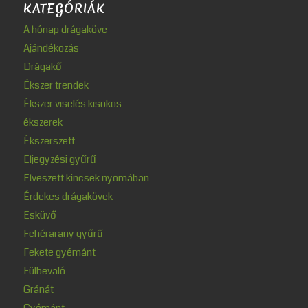
KATEGÓRIÁK
A hónap drágaköve
Ajándékozás
Drágakő
Ékszer trendek
Ékszer viselés kisokos
ékszerek
Ékszerszett
Eljegyzési gyűrű
Elveszett kincsek nyomában
Érdekes drágakövek
Esküvő
Fehérarany gyűrű
Fekete gyémánt
Fülbevaló
Gránát
Gyémánt