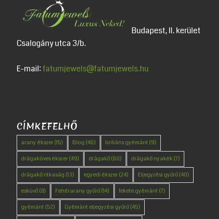
Budapest, II. kerület
Csalogány utca 3/b.
E-mail:
fatumjewels@fatumjewels.hu
CÍMKEFELHŐ
arany ékszer
(15)
Blog
(46)
briliáns gyémánt
(9)
drágaköves ékszer
(49)
drágakő
(60)
drágakő nyakék
(7)
drágakő ritkaság
(13)
egyedi ékszer
(24)
Eljegyzési gyűrű
(40)
esküvő
(8)
Fehérarany gyűrű
(14)
fekete gyémánt
(7)
gyémánt
(52)
Gyémánt eljegyzési gyűrű
(45)