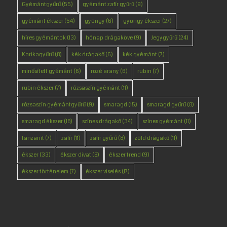
Gyémántgyűrű
(55)
gyémánt zafír gyűrű
(9)
gyémánt ékszer
(54)
gyöngy
(6)
gyöngy ékszer
(27)
híres gyémántok
(13)
hónap drágaköve
(9)
Jegygyűrű
(24)
Karikagyűrű
(8)
kék drágakő
(6)
kék gyémánt
(7)
minősített gyémánt
(6)
rozé arany
(6)
rubin
(7)
rubin ékszer
(7)
rózsaszín gyémánt
(11)
rózsaszín gyémántgyűrű
(9)
smaragd
(15)
smaragd gyűrű
(8)
smaragd ékszer
(18)
színes drágakő
(34)
színes gyémánt
(11)
tanzanit
(7)
zafír
(11)
zafír gyűrű
(8)
zöld drágakő
(11)
ékszer
(33)
ékszer divat
(8)
ékszer trend
(9)
ékszer történelem
(7)
ékszer viselés
(17)