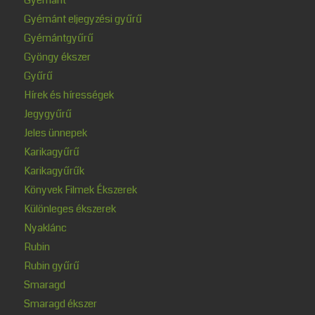
Gyémánt eljegyzési gyűrű
Gyémántgyűrű
Gyöngy ékszer
Gyűrű
Hírek és hírességek
Jegygyűrű
Jeles ünnepek
Karikagyűrű
Karikagyűrűk
Könyvek Filmek Ékszerek
Különleges ékszerek
Nyaklánc
Rubin
Rubin gyűrű
Smaragd
Smaragd ékszer