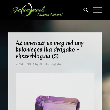
Az ametiszt es meg nehany
kulonleges lila dragako –
ekszerblog.hu (5)
/
2024.10.30.
by
AITST-BlogFatumJ