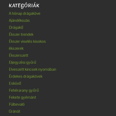
KATEGÓRIÁK
A hónap drágaköve
Ajándékozás
Drágakő
Ékszer trendek
Ékszer viselés kisokos
ékszerek
Ékszerszett
Eljegyzési gyűrű
Elveszett kincsek nyomában
Érdekes drágakövek
Esküvő
Fehérarany gyűrű
Fekete gyémánt
Fülbevaló
Gránát