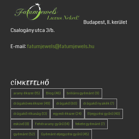
Budapest, II. kerület
Csalogány utca 3/b.
E-mail:
fatumjewels@fatumjewels.hu
CÍMKEFELHŐ
arany ékszer
(15)
Blog
(46)
briliáns gyémánt
(9)
drágaköves ékszer
(49)
drágakő
(60)
drágakő nyakék
(7)
drágakő ritkaság
(13)
egyedi ékszer
(24)
Eljegyzési gyűrű
(40)
esküvő
(8)
Fehérarany gyűrű
(14)
fekete gyémánt
(7)
gyémánt
(52)
Gyémánt eljegyzési gyűrű
(45)