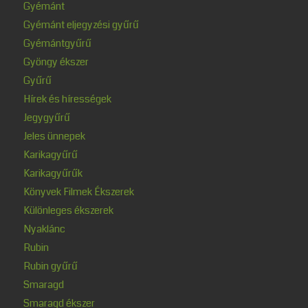
Gyémánt
Gyémánt eljegyzési gyűrű
Gyémántgyűrű
Gyöngy ékszer
Gyűrű
Hírek és hírességek
Jegygyűrű
Jeles ünnepek
Karikagyűrű
Karikagyűrűk
Könyvek Filmek Ékszerek
Különleges ékszerek
Nyaklánc
Rubin
Rubin gyűrű
Smaragd
Smaragd ékszer