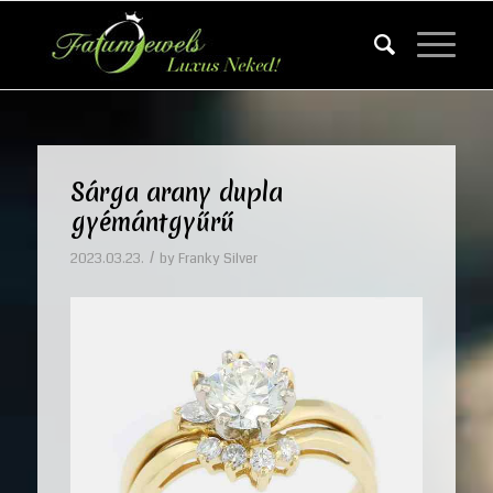
Sárga arany dupla
gyémántgyűrű
/
2023.03.23.
by
Franky Silver