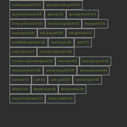
Gyémántgyűrű
(55)
gyémánt zafír gyűrű
(9)
gyémánt ékszer
(54)
gyöngy
(6)
gyöngy ékszer
(27)
híres gyémántok
(13)
hónap drágaköve
(9)
Jegygyűrű
(24)
Karikagyűrű
(8)
kék drágakő
(6)
kék gyémánt
(7)
minősített gyémánt
(6)
rozé arany
(6)
rubin
(7)
rubin ékszer
(7)
rózsaszín gyémánt
(11)
rózsaszín gyémántgyűrű
(9)
smaragd
(15)
smaragd gyűrű
(8)
smaragd ékszer
(18)
színes drágakő
(34)
színes gyémánt
(11)
tanzanit
(7)
zafír
(11)
zafír gyűrű
(8)
zöld drágakő
(11)
ékszer
(33)
ékszer divat
(8)
ékszer trend
(9)
ékszer történelem
(7)
ékszer viselés
(17)