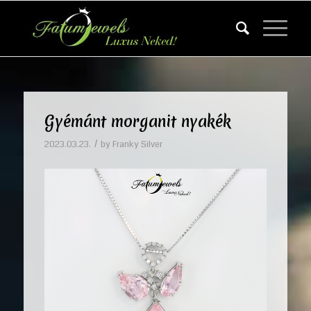
Gyémánt morganit nyakék
/
2023.03.23.
by
Franky Silver