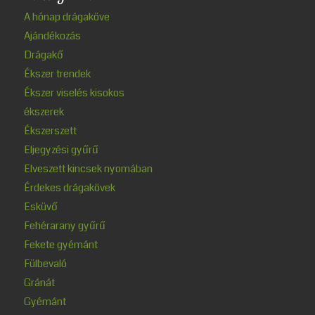
A hónap drágaköve
Ajándékozás
Drágakő
Ékszer trendek
Ékszer viselés kisokos
ékszerek
Ékszerszett
Eljegyzési gyűrű
Elveszett kincsek nyomában
Érdekes drágakövek
Esküvő
Fehérarany gyűrű
Fekete gyémánt
Fülbevaló
Gránát
Gyémánt