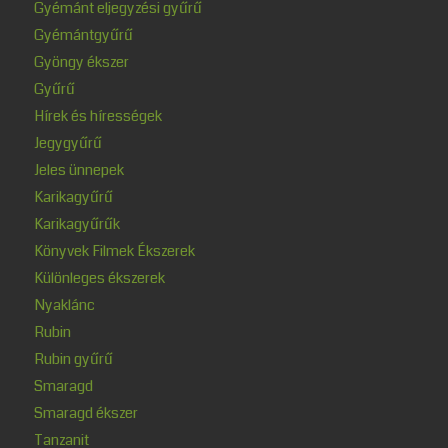
Gyémánt eljegyzési gyűrű
Gyémántgyűrű
Gyöngy ékszer
Gyűrű
Hírek és hírességek
Jegygyűrű
Jeles ünnepek
Karikagyűrű
Karikagyűrűk
Könyvek Filmek Ékszerek
Különleges ékszerek
Nyaklánc
Rubin
Rubin gyűrű
Smaragd
Smaragd ékszer
Tanzanit