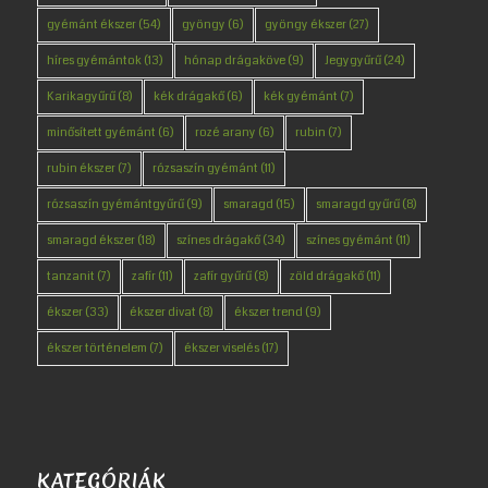
gyémánt ékszer
(54)
gyöngy
(6)
gyöngy ékszer
(27)
híres gyémántok
(13)
hónap drágaköve
(9)
Jegygyűrű
(24)
Karikagyűrű
(8)
kék drágakő
(6)
kék gyémánt
(7)
minősített gyémánt
(6)
rozé arany
(6)
rubin
(7)
rubin ékszer
(7)
rózsaszín gyémánt
(11)
rózsaszín gyémántgyűrű
(9)
smaragd
(15)
smaragd gyűrű
(8)
smaragd ékszer
(18)
színes drágakő
(34)
színes gyémánt
(11)
tanzanit
(7)
zafír
(11)
zafír gyűrű
(8)
zöld drágakő
(11)
ékszer
(33)
ékszer divat
(8)
ékszer trend
(9)
ékszer történelem
(7)
ékszer viselés
(17)
KATEGÓRIÁK