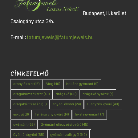
Budapest, II. kerület
Csalogány utca 3/b.
E-mail:
fatumjewels@fatumjewels.hu
CÍMKEFELHŐ
arany ékszer
(15)
Blog
(46)
briliáns gyémánt
(9)
drágaköves ékszer
(49)
drágakő
(60)
drágakő nyakék
(7)
drágakő ritkaság
(13)
egyedi ékszer
(24)
Eljegyzési gyűrű
(40)
esküvő
(8)
Fehérarany gyűrű
(14)
fekete gyémánt
(7)
gyémánt
(52)
Gyémánt eljegyzési gyűrű
(45)
Gyémántgyűrű
(55)
gyémánt zafír gyűrű
(9)