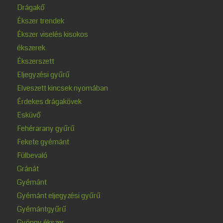
Drágakő
Ékszer trendek
Ékszer viselés kisokos
ékszerek
Ékszerszett
Eljegyzési gyűrű
Elveszett kincsek nyomában
Érdekes drágakövek
Esküvő
Fehérarany gyűrű
Fekete gyémánt
Fülbevaló
Gránát
Gyémánt
Gyémánt eljegyzési gyűrű
Gyémántgyűrű
Gyöngy ékszer