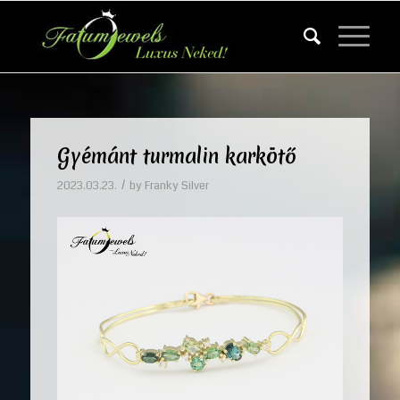
Gyémánt turmalin karkötő
/
2023.03.23.
by
Franky Silver