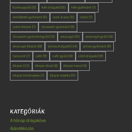
Karikagyűrű
(8)
kék drágakő
(6)
kék gyémánt
(7)
minősített gyémánt
(6)
rozé arany
(6)
rubin
(7)
rubin ékszer
(7)
rózsaszín gyémánt
(11)
rózsaszín gyémántgyűrű
(9)
smaragd
(15)
smaragd gyűrű
(8)
smaragd ékszer
(18)
színes drágakő
(34)
színes gyémánt
(11)
tanzanit
(7)
zafír
(11)
zafír gyűrű
(8)
zöld drágakő
(11)
ékszer
(33)
ékszer divat
(8)
ékszer trend
(9)
ékszer történelem
(7)
ékszer viselés
(17)
KATEGÓRIÁK
A hónap drágaköve
Ajándékozás