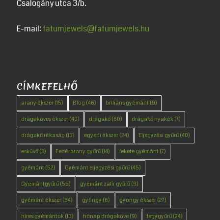
Csalogány utca 3/b.
E-mail:
fatumjewels@fatumjewels.hu
CÍMKEFELHŐ
arany ékszer
(15)
Blog
(46)
briliáns gyémánt
(9)
drágaköves ékszer
(49)
drágakő
(60)
drágakő nyakék
(7)
drágakő ritkaság
(13)
egyedi ékszer
(24)
Eljegyzési gyűrű
(40)
esküvő
(8)
Fehérarany gyűrű
(14)
fekete gyémánt
(7)
gyémánt
(52)
Gyémánt eljegyzési gyűrű
(45)
Gyémántgyűrű
(55)
gyémánt zafír gyűrű
(9)
gyémánt ékszer
(54)
gyöngy
(6)
gyöngy ékszer
(27)
híres gyémántok
(13)
hónap drágaköve
(9)
Jegygyűrű
(24)