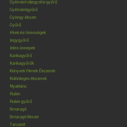
Gyémánt eljegyzési gyűrű
Gyémántgyűrű
Gyöngy ékszer
Gyűrű
Hírek és hírességek
Jegygyűrű
Jeles ünnepek
Karikagyűrű
Karikagyűrűk
Könyvek Filmek Ékszerek
Különleges ékszerek
Nyaklánc
Rubin
Rubin gyűrű
Smaragd
Smaragd ékszer
Tanzanit