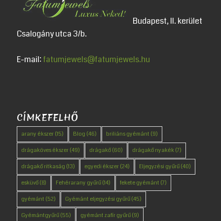
Budapest, II. kerület
Csalogány utca 3/b.
E-mail:
fatumjewels@fatumjewels.hu
CÍMKEFELHŐ
arany ékszer
(15)
Blog
(46)
briliáns gyémánt
(9)
drágaköves ékszer
(49)
drágakő
(60)
drágakő nyakék
(7)
drágakő ritkaság
(13)
egyedi ékszer
(24)
Eljegyzési gyűrű
(40)
esküvő
(8)
Fehérarany gyűrű
(14)
fekete gyémánt
(7)
gyémánt
(52)
Gyémánt eljegyzési gyűrű
(45)
Gyémántgyűrű
(55)
gyémánt zafír gyűrű
(9)