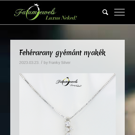
Fehérarany gyémánt nyakék
/
2023.03.23.
by
Franky Silver