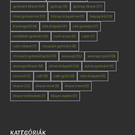
gyémánt ékszer
(54)
gyöngy
(6)
gyöngy ékszer
(27)
híres gyémántok
(13)
hónap drágaköve
(9)
Jegygyűrű
(24)
Karikagyűrű
(8)
kék drágakő
(6)
kék gyémánt
(7)
minősített gyémánt
(6)
rozé arany
(6)
rubin
(7)
rubin ékszer
(7)
rózsaszín gyémánt
(11)
rózsaszín gyémántgyűrű
(9)
smaragd
(15)
smaragd gyűrű
(8)
smaragd ékszer
(18)
színes drágakő
(34)
színes gyémánt
(11)
tanzanit
(7)
zafír
(11)
zafír gyűrű
(8)
zöld drágakő
(11)
ékszer
(33)
ékszer divat
(8)
ékszer trend
(9)
ékszer történelem
(7)
ékszer viselés
(17)
KATEGÓRIÁK