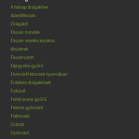
A hónap drágaköve
Ajándékozás
Drágakő
Ékszer trendek
Ékszer viselés kisokos
ékszerek
Ékszerszett
Eljegyzési gyűrű
Elveszett kincsek nyomában
Érdekes drágakövek
Esküvő
Fehérarany gyűrű
Fekete gyémánt
Fülbevaló
Gránát
Gyémánt