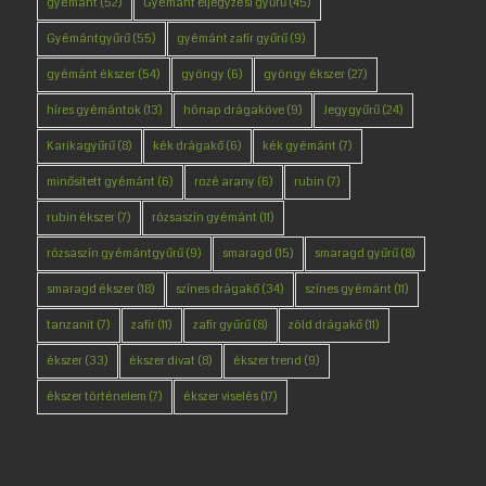
gyémánt
(52)
Gyémánt eljegyzési gyűrű
(45)
Gyémántgyűrű
(55)
gyémánt zafír gyűrű
(9)
gyémánt ékszer
(54)
gyöngy
(6)
gyöngy ékszer
(27)
híres gyémántok
(13)
hónap drágaköve
(9)
Jegygyűrű
(24)
Karikagyűrű
(8)
kék drágakő
(6)
kék gyémánt
(7)
minősített gyémánt
(6)
rozé arany
(6)
rubin
(7)
rubin ékszer
(7)
rózsaszín gyémánt
(11)
rózsaszín gyémántgyűrű
(9)
smaragd
(15)
smaragd gyűrű
(8)
smaragd ékszer
(18)
színes drágakő
(34)
színes gyémánt
(11)
tanzanit
(7)
zafír
(11)
zafír gyűrű
(8)
zöld drágakő
(11)
ékszer
(33)
ékszer divat
(8)
ékszer trend
(9)
ékszer történelem
(7)
ékszer viselés
(17)