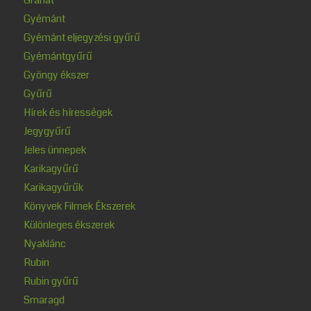
Gyémánt
Gyémánt eljegyzési gyűrű
Gyémántgyűrű
Gyöngy ékszer
Gyűrű
Hírek és hírességek
Jegygyűrű
Jeles ünnepek
Karikagyűrű
Karikagyűrűk
Könyvek Filmek Ékszerek
Különleges ékszerek
Nyaklánc
Rubin
Rubin gyűrű
Smaragd