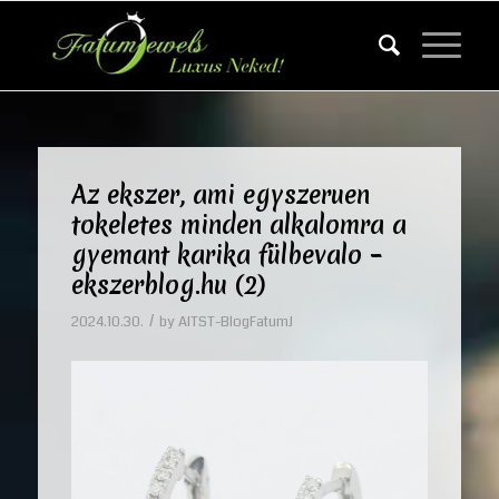
Az ekszer, ami egyszeruen
tokeletes minden alkalomra a
gyemant karika fülbevalo –
ekszerblog.hu (2)
/
2024.10.30.
by
AITST-BlogFatumJ