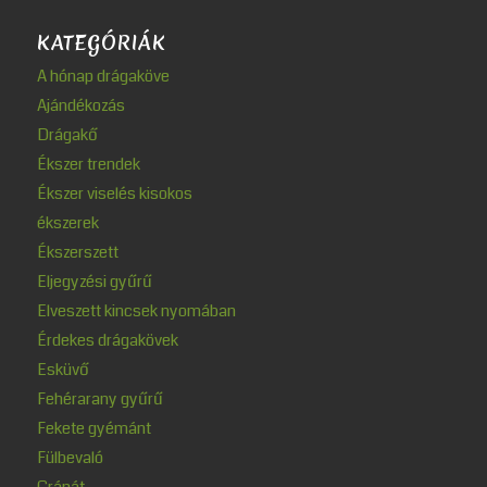
KATEGÓRIÁK
A hónap drágaköve
Ajándékozás
Drágakő
Ékszer trendek
Ékszer viselés kisokos
ékszerek
Ékszerszett
Eljegyzési gyűrű
Elveszett kincsek nyomában
Érdekes drágakövek
Esküvő
Fehérarany gyűrű
Fekete gyémánt
Fülbevaló
Gránát