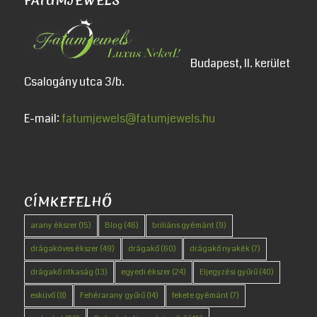
FATUMJEWELS
Budapest, II. kerület
Csalogány utca 3/b.
E-mail:
fatumjewels@fatumjewels.hu
CÍMKEFELHŐ
arany ékszer
(15)
Blog
(46)
briliáns gyémánt
(9)
drágaköves ékszer
(49)
drágakő
(60)
drágakő nyakék
(7)
drágakő ritkaság
(13)
egyedi ékszer
(24)
Eljegyzési gyűrű
(40)
esküvő
(8)
Fehérarany gyűrű
(14)
fekete gyémánt
(7)