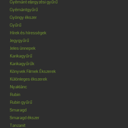
Gyémánt eljegyzési gyűrű
Gyémántgyűrű
Gyöngy ékszer
Gyűrű
Hírek és hírességek
Jegygyűrű
Jeles ünnepek
Karikagyűrű
Karikagyűrűk
Könyvek Filmek Ékszerek
Különleges ékszerek
Nyaklánc
Rubin
Rubin gyűrű
Smaragd
Smaragd ékszer
Tanzanit