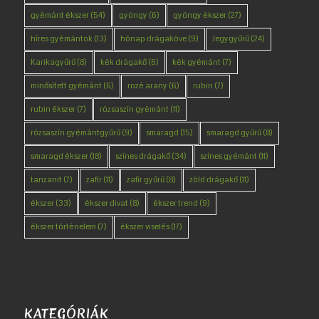
gyémánt ékszer
(54)
gyöngy
(6)
gyöngy ékszer
(27)
híres gyémántok
(13)
hónap drágaköve
(9)
Jegygyűrű
(24)
Karikagyűrű
(8)
kék drágakő
(6)
kék gyémánt
(7)
minősített gyémánt
(6)
rozé arany
(6)
rubin
(7)
rubin ékszer
(7)
rózsaszín gyémánt
(11)
rózsaszín gyémántgyűrű
(9)
smaragd
(15)
smaragd gyűrű
(8)
smaragd ékszer
(18)
színes drágakő
(34)
színes gyémánt
(11)
tanzanit
(7)
zafír
(11)
zafír gyűrű
(8)
zöld drágakő
(11)
ékszer
(33)
ékszer divat
(8)
ékszer trend
(9)
ékszer történelem
(7)
ékszer viselés
(17)
KATEGÓRIÁK