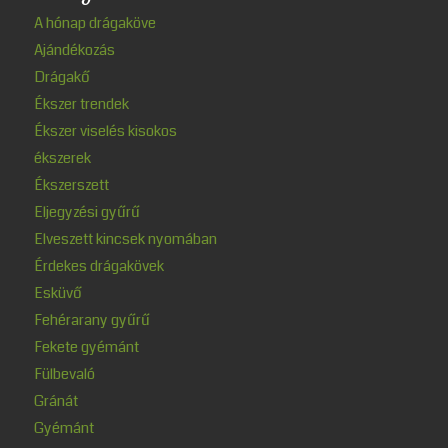
A hónap drágaköve
Ajándékozás
Drágakő
Ékszer trendek
Ékszer viselés kisokos
ékszerek
Ékszerszett
Eljegyzési gyűrű
Elveszett kincsek nyomában
Érdekes drágakövek
Esküvő
Fehérarany gyűrű
Fekete gyémánt
Fülbevaló
Gránát
Gyémánt