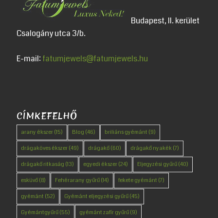
Budapest, II. kerület
Csalogány utca 3/b.
E-mail:
fatumjewels@fatumjewels.hu
CÍMKEFELHŐ
arany ékszer
(15)
Blog
(46)
briliáns gyémánt
(9)
drágaköves ékszer
(49)
drágakő
(60)
drágakő nyakék
(7)
drágakő ritkaság
(13)
egyedi ékszer
(24)
Eljegyzési gyűrű
(40)
esküvő
(8)
Fehérarany gyűrű
(14)
fekete gyémánt
(7)
gyémánt
(52)
Gyémánt eljegyzési gyűrű
(45)
Gyémántgyűrű
(55)
gyémánt zafír gyűrű
(9)