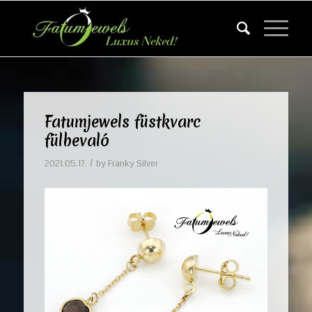
Fatumjewels füstkvarc
fülbevaló
/
2021.05.17.
by
Franky Silver