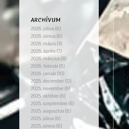
ARCHÍVUM
2026. július
(6)
2026. június
(6)
2026. május
(4)
2026. április
(7)
2026. március
(8)
2026. február
(6)
2026. január
(10)
2025. december
(12)
2025. november
(6)
2025. október
(6)
2025. szeptember
(6)
2025. augusztus
(6)
2025. július
(6)
2025. június
(6)