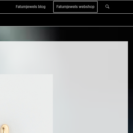
Fatumjewels blog
Fatumjewels webshop