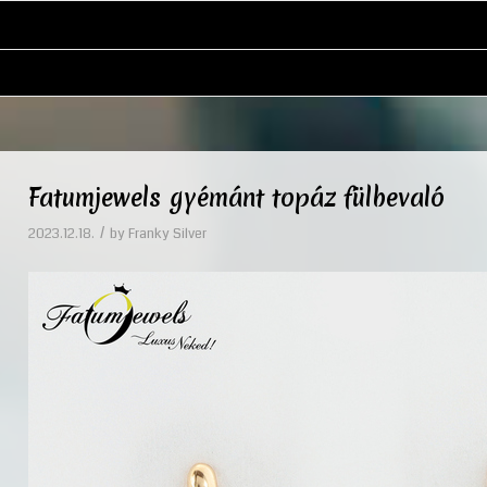
Fatumjewels gyémánt topáz fülbevaló
/
2023.12.18.
by
Franky Silver