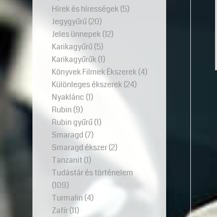
Hírek és hírességek
(5)
Jegygyűrű
(20)
Jeles ünnepek
(12)
Karikagyűrű
(5)
Karikagyűrűk
(1)
Könyvek Filmek Ékszerek
(4)
Különleges ékszerek
(24)
Nyaklánc
(1)
Rubin
(9)
Rubin gyűrű
(1)
Smaragd
(7)
Smaragd ékszer
(2)
Tanzanit
(1)
Tudástár és történelem
(109)
Turmalin
(4)
Zafír
(11)