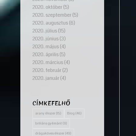
2020. október
(5)
2020. szeptember
(5)
2020. augusztus
(6)
2020. július
(15)
2020. június
(3)
2020. május
(4)
2020. április
(5)
2020. március
(4)
2020. február
(2)
2020. január
(4)
CÍMKEFELHŐ
arany ékszer
(15)
Blog
(46)
briliáns gyémánt
(9)
drágaköves ékszer
(49)