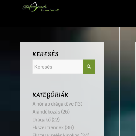
KERESÉS
KATEGÓRIÁK
A hónap drágaköve
(13)
Ajándékozás
(26)
Drágakő
(22)
Ékszer trendek
(36)
Ékszer viselés kisokos
(34)