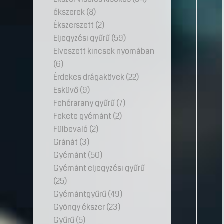
ékszerek
(8)
Ékszerszett
(2)
Eljegyzési gyűrű
(59)
Elveszett kincsek nyomában
(6)
Érdekes drágakövek
(22)
Esküvő
(9)
Fehérarany gyűrű
(7)
Fekete gyémánt
(2)
Fülbevaló
(2)
Gránát
(3)
Gyémánt
(50)
Gyémánt eljegyzési gyűrű
(25)
Gyémántgyűrű
(49)
Gyöngy ékszer
(23)
Gyűrű
(5)