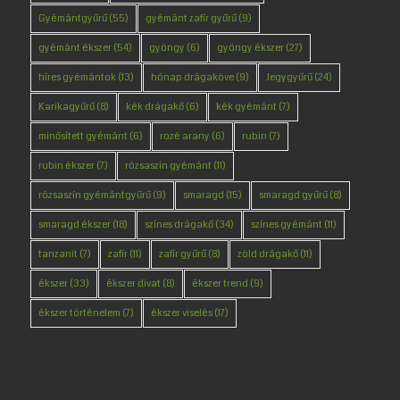
Gyémántgyűrű
(55)
gyémánt zafír gyűrű
(9)
gyémánt ékszer
(54)
gyöngy
(6)
gyöngy ékszer
(27)
híres gyémántok
(13)
hónap drágaköve
(9)
Jegygyűrű
(24)
Karikagyűrű
(8)
kék drágakő
(6)
kék gyémánt
(7)
minősített gyémánt
(6)
rozé arany
(6)
rubin
(7)
rubin ékszer
(7)
rózsaszín gyémánt
(11)
rózsaszín gyémántgyűrű
(9)
smaragd
(15)
smaragd gyűrű
(8)
smaragd ékszer
(18)
színes drágakő
(34)
színes gyémánt
(11)
tanzanit
(7)
zafír
(11)
zafír gyűrű
(8)
zöld drágakő
(11)
ékszer
(33)
ékszer divat
(8)
ékszer trend
(9)
ékszer történelem
(7)
ékszer viselés
(17)