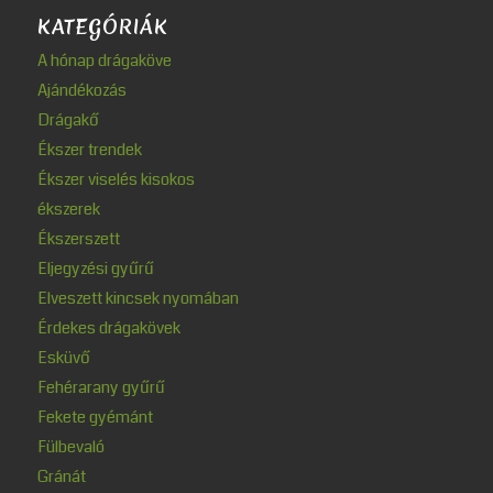
KATEGÓRIÁK
A hónap drágaköve
Ajándékozás
Drágakő
Ékszer trendek
Ékszer viselés kisokos
ékszerek
Ékszerszett
Eljegyzési gyűrű
Elveszett kincsek nyomában
Érdekes drágakövek
Esküvő
Fehérarany gyűrű
Fekete gyémánt
Fülbevaló
Gránát