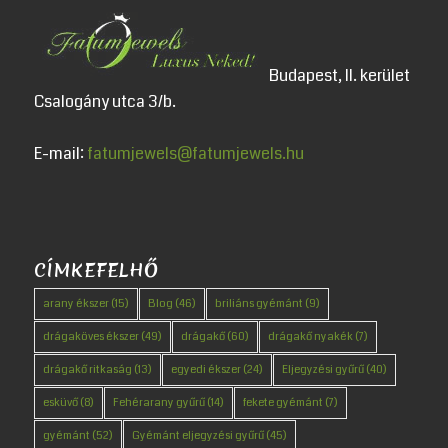
Budapest, II. kerület
Csalogány utca 3/b.
E-mail:
fatumjewels@fatumjewels.hu
CÍMKEFELHŐ
arany ékszer
(15)
Blog
(46)
briliáns gyémánt
(9)
drágaköves ékszer
(49)
drágakő
(60)
drágakő nyakék
(7)
drágakő ritkaság
(13)
egyedi ékszer
(24)
Eljegyzési gyűrű
(40)
esküvő
(8)
Fehérarany gyűrű
(14)
fekete gyémánt
(7)
gyémánt
(52)
Gyémánt eljegyzési gyűrű
(45)