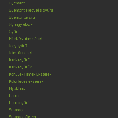
Gyémánt
Gyémánt eljegyzési gyűrű
Gyémántgyűrű
Gyöngy ékszer
Gyűrű
Hírek és hírességek
Jegygyűrű
Jeles ünnepek
Karikagyűrű
Karikagyűrűk
Könyvek Filmek Ékszerek
Különleges ékszerek
Nyaklánc
Rubin
Rubin gyűrű
Smaragd
Smaragd ékszer