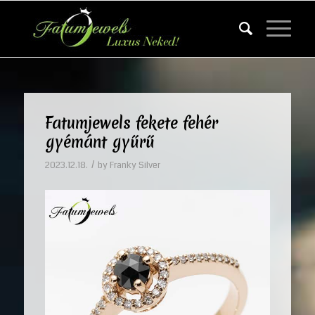
Fatumjewels fekete fehér
gyémánt gyűrű
/
2023.12.18.
by
Franky Silver