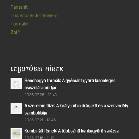
Tanzanit
Tudástár és történelem
Turmalin
Zafír
LEGUTÓBBI HÍREK
Rendhagyó formák: A gyémánt gyűrű különleges
csiszolási módjai
2026.07.26. - 13:43
A szerelem tüze: A királyi rubin drágakő és a szenvedély
szimbolikája
2026.07.21. - 12:46
Kombinált fémek: A többszínű karikagyűrű varázsa
2026.07.16. - 11:10