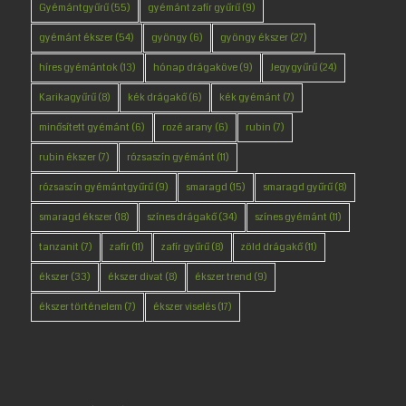
Gyémántgyűrű
(55)
gyémánt zafír gyűrű
(9)
gyémánt ékszer
(54)
gyöngy
(6)
gyöngy ékszer
(27)
híres gyémántok
(13)
hónap drágaköve
(9)
Jegygyűrű
(24)
Karikagyűrű
(8)
kék drágakő
(6)
kék gyémánt
(7)
minősített gyémánt
(6)
rozé arany
(6)
rubin
(7)
rubin ékszer
(7)
rózsaszín gyémánt
(11)
rózsaszín gyémántgyűrű
(9)
smaragd
(15)
smaragd gyűrű
(8)
smaragd ékszer
(18)
színes drágakő
(34)
színes gyémánt
(11)
tanzanit
(7)
zafír
(11)
zafír gyűrű
(8)
zöld drágakő
(11)
ékszer
(33)
ékszer divat
(8)
ékszer trend
(9)
ékszer történelem
(7)
ékszer viselés
(17)