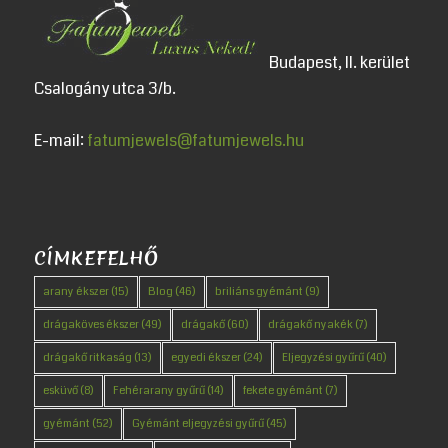
Budapest, II. kerület
Csalogány utca 3/b.
E-mail:
fatumjewels@fatumjewels.hu
CÍMKEFELHŐ
arany ékszer
(15)
Blog
(46)
briliáns gyémánt
(9)
drágaköves ékszer
(49)
drágakő
(60)
drágakő nyakék
(7)
drágakő ritkaság
(13)
egyedi ékszer
(24)
Eljegyzési gyűrű
(40)
esküvő
(8)
Fehérarany gyűrű
(14)
fekete gyémánt
(7)
gyémánt
(52)
Gyémánt eljegyzési gyűrű
(45)