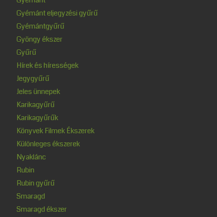
Gyémánt eljegyzési gyűrű
Gyémántgyűrű
Gyöngy ékszer
Gyűrű
Hírek és hírességek
Jegygyűrű
Jeles ünnepek
Karikagyűrű
Karikagyűrűk
Könyvek Filmek Ékszerek
Különleges ékszerek
Nyaklánc
Rubin
Rubin gyűrű
Smaragd
Smaragd ékszer