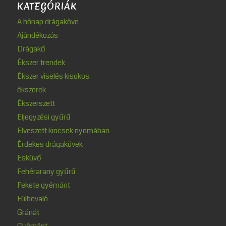
KATEGÓRIÁK
A hónap drágaköve
Ajándékozás
Drágakő
Ékszer trendek
Ékszer viselés kisokos
ékszerek
Ékszerszett
Eljegyzési gyűrű
Elveszett kincsek nyomában
Érdekes drágakövek
Esküvő
Fehérarany gyűrű
Fekete gyémánt
Fülbevaló
Gránát
Gyémánt