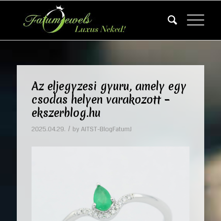
Az eljegyzesi gyuru, amely egy
csodas helyen varakozott –
ekszerblog.hu
/
2025.04.29.
by
AITST-BlogFatumJ