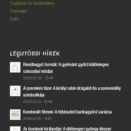
Tudástár és történelem
Turmalin
Zafír
LEGUTÓBBI HÍREK
Rendhagyó formák: A gyémánt gyűrű különleges
csiszolási módjai
2026.07.26. - 13:43
A szerelem tüze: A királyi rubin drágakő és a szenvedély
szimbolikája
2026.07.21. - 12:46
Kombinált fémek: A többszínű karikagyűrű varázsa
2026.07.16. - 11:10
Az óceánok királynője: A déltengeri gyöngy ékszer