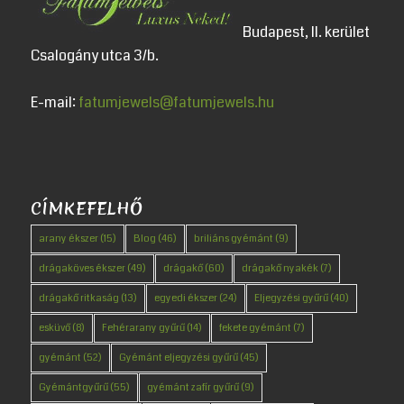
Budapest, II. kerület
Csalogány utca 3/b.
E-mail:
fatumjewels@fatumjewels.hu
CÍMKEFELHŐ
arany ékszer
(15)
Blog
(46)
briliáns gyémánt
(9)
drágaköves ékszer
(49)
drágakő
(60)
drágakő nyakék
(7)
drágakő ritkaság
(13)
egyedi ékszer
(24)
Eljegyzési gyűrű
(40)
esküvő
(8)
Fehérarany gyűrű
(14)
fekete gyémánt
(7)
gyémánt
(52)
Gyémánt eljegyzési gyűrű
(45)
Gyémántgyűrű
(55)
gyémánt zafír gyűrű
(9)