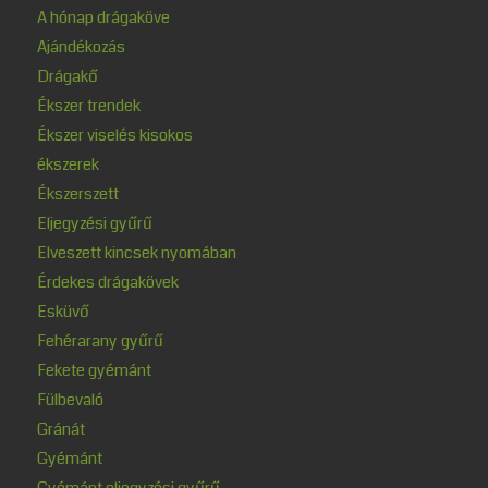
A hónap drágaköve
Ajándékozás
Drágakő
Ékszer trendek
Ékszer viselés kisokos
ékszerek
Ékszerszett
Eljegyzési gyűrű
Elveszett kincsek nyomában
Érdekes drágakövek
Esküvő
Fehérarany gyűrű
Fekete gyémánt
Fülbevaló
Gránát
Gyémánt
Gyémánt eljegyzési gyűrű