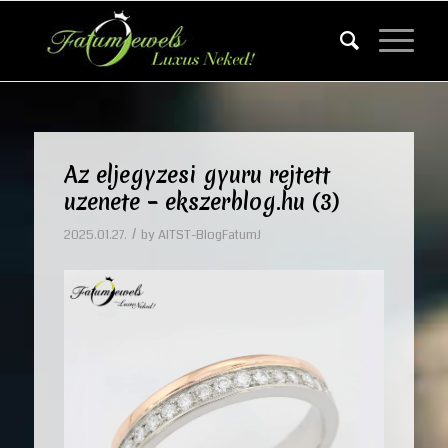
Az eljegyzesi gyuru rejtett
uzenete – ekszerblog.hu (3)
/
2025.01.27.
by
AITST-BlogFatumJ