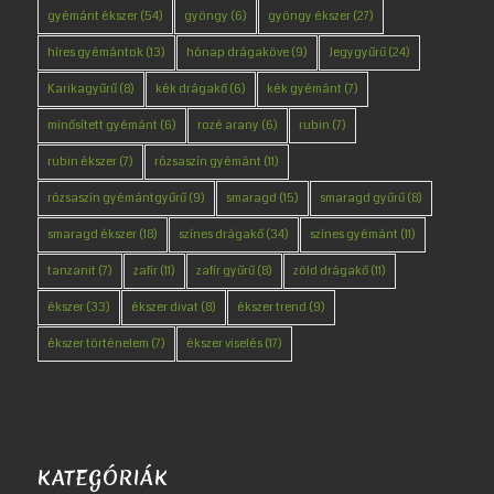
gyémánt ékszer
(54)
gyöngy
(6)
gyöngy ékszer
(27)
híres gyémántok
(13)
hónap drágaköve
(9)
Jegygyűrű
(24)
Karikagyűrű
(8)
kék drágakő
(6)
kék gyémánt
(7)
minősített gyémánt
(6)
rozé arany
(6)
rubin
(7)
rubin ékszer
(7)
rózsaszín gyémánt
(11)
rózsaszín gyémántgyűrű
(9)
smaragd
(15)
smaragd gyűrű
(8)
smaragd ékszer
(18)
színes drágakő
(34)
színes gyémánt
(11)
tanzanit
(7)
zafír
(11)
zafír gyűrű
(8)
zöld drágakő
(11)
ékszer
(33)
ékszer divat
(8)
ékszer trend
(9)
ékszer történelem
(7)
ékszer viselés
(17)
KATEGÓRIÁK