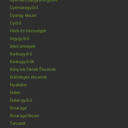
Gyémántgyűrű
Gyöngy ékszer
Gyűrű
Hírek és hírességek
Jegygyűrű
Jeles ünnepek
Karikagyűrű
Karikagyűrűk
Könyvek Filmek Ékszerek
Különleges ékszerek
Nyaklánc
Rubin
Rubin gyűrű
Smaragd
Smaragd ékszer
Tanzanit