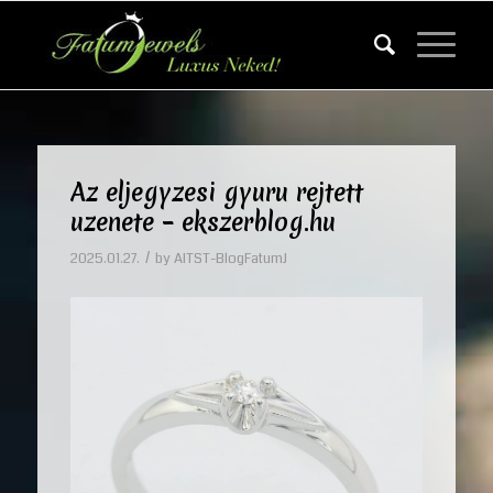
Az eljegyzesi gyuru rejtett
uzenete – ekszerblog.hu
/
2025.01.27.
by
AITST-BlogFatumJ