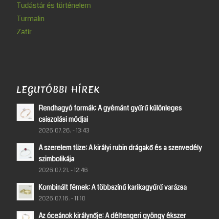
Tudástár és történelem
Turmalin
Zafír
LEGUTÓBBI HÍREK
Rendhagyó formák: A gyémánt gyűrű különleges
csiszolási módjai
2026.07.26. - 13:43
A szerelem tüze: A királyi rubin drágakő és a szenvedély
szimbolikája
2026.07.21. - 12:46
Kombinált fémek: A többszínű karikagyűrű varázsa
2026.07.16. - 11:10
Az óceánok királynője: A déltengeri gyöngy ékszer