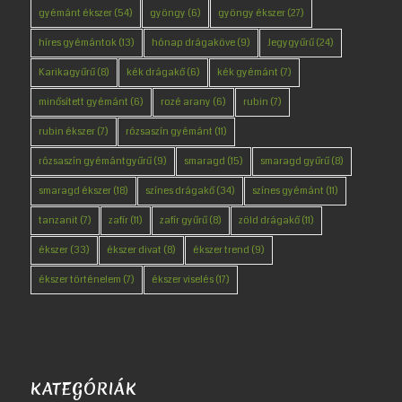
gyémánt ékszer
(54)
gyöngy
(6)
gyöngy ékszer
(27)
híres gyémántok
(13)
hónap drágaköve
(9)
Jegygyűrű
(24)
Karikagyűrű
(8)
kék drágakő
(6)
kék gyémánt
(7)
minősített gyémánt
(6)
rozé arany
(6)
rubin
(7)
rubin ékszer
(7)
rózsaszín gyémánt
(11)
rózsaszín gyémántgyűrű
(9)
smaragd
(15)
smaragd gyűrű
(8)
smaragd ékszer
(18)
színes drágakő
(34)
színes gyémánt
(11)
tanzanit
(7)
zafír
(11)
zafír gyűrű
(8)
zöld drágakő
(11)
ékszer
(33)
ékszer divat
(8)
ékszer trend
(9)
ékszer történelem
(7)
ékszer viselés
(17)
KATEGÓRIÁK