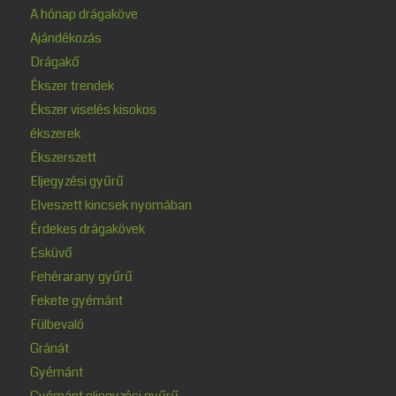
A hónap drágaköve
Ajándékozás
Drágakő
Ékszer trendek
Ékszer viselés kisokos
ékszerek
Ékszerszett
Eljegyzési gyűrű
Elveszett kincsek nyomában
Érdekes drágakövek
Esküvő
Fehérarany gyűrű
Fekete gyémánt
Fülbevaló
Gránát
Gyémánt
Gyémánt eljegyzési gyűrű