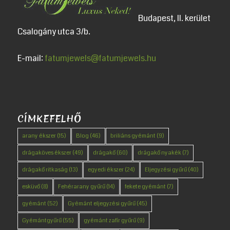
Budapest, II. kerület
Csalogány utca 3/b.
E-mail:
fatumjewels@fatumjewels.hu
CÍMKEFELHŐ
arany ékszer
(15)
Blog
(46)
briliáns gyémánt
(9)
drágaköves ékszer
(49)
drágakő
(60)
drágakő nyakék
(7)
drágakő ritkaság
(13)
egyedi ékszer
(24)
Eljegyzési gyűrű
(40)
esküvő
(8)
Fehérarany gyűrű
(14)
fekete gyémánt
(7)
gyémánt
(52)
Gyémánt eljegyzési gyűrű
(45)
Gyémántgyűrű
(55)
gyémánt zafír gyűrű
(9)