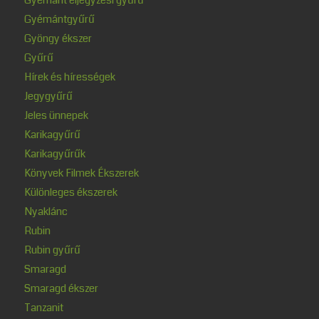
Gyémántgyűrű
Gyöngy ékszer
Gyűrű
Hírek és hírességek
Jegygyűrű
Jeles ünnepek
Karikagyűrű
Karikagyűrűk
Könyvek Filmek Ékszerek
Különleges ékszerek
Nyaklánc
Rubin
Rubin gyűrű
Smaragd
Smaragd ékszer
Tanzanit