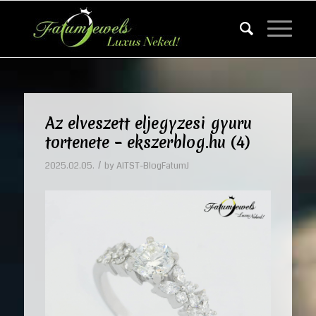
Az elveszett eljegyzesi gyuru
tortenete – ekszerblog.hu (4)
/
2025.02.05.
by
AITST-BlogFatumJ