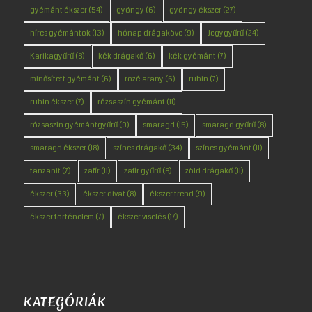
gyémánt ékszer
(54)
gyöngy
(6)
gyöngy ékszer
(27)
híres gyémántok
(13)
hónap drágaköve
(9)
Jegygyűrű
(24)
Karikagyűrű
(8)
kék drágakő
(6)
kék gyémánt
(7)
minősített gyémánt
(6)
rozé arany
(6)
rubin
(7)
rubin ékszer
(7)
rózsaszín gyémánt
(11)
rózsaszín gyémántgyűrű
(9)
smaragd
(15)
smaragd gyűrű
(8)
smaragd ékszer
(18)
színes drágakő
(34)
színes gyémánt
(11)
tanzanit
(7)
zafír
(11)
zafír gyűrű
(8)
zöld drágakő
(11)
ékszer
(33)
ékszer divat
(8)
ékszer trend
(9)
ékszer történelem
(7)
ékszer viselés
(17)
KATEGÓRIÁK