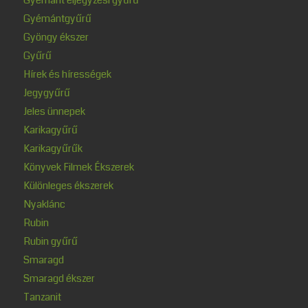
Gyémántgyűrű
Gyöngy ékszer
Gyűrű
Hírek és hírességek
Jegygyűrű
Jeles ünnepek
Karikagyűrű
Karikagyűrűk
Könyvek Filmek Ékszerek
Különleges ékszerek
Nyaklánc
Rubin
Rubin gyűrű
Smaragd
Smaragd ékszer
Tanzanit