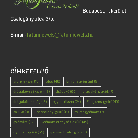
Budapest, II. kerület
Csalogány utca 3/b.
E-mail:
fatumjewels@fatumjewels.hu
CÍMKEFELHŐ
arany ékszer
(15)
Blog
(46)
briliáns gyémánt
(9)
drágaköves ékszer
(49)
drágakő
(60)
drágakő nyakék
(7)
drágakő ritkaság
(13)
egyedi ékszer
(24)
Eljegyzési gyűrű
(40)
esküvő
(8)
Fehérarany gyűrű
(14)
fekete gyémánt
(7)
gyémánt
(52)
Gyémánt eljegyzési gyűrű
(45)
Gyémántgyűrű
(55)
gyémánt zafír gyűrű
(9)