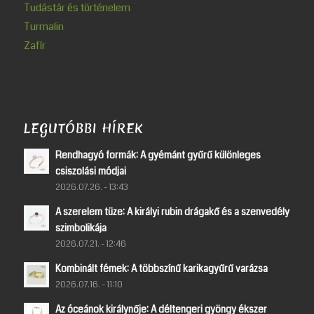
Tudástár és történelem
Turmalin
Zafír
LEGUTÓBBI HÍREK
Rendhagyó formák: A gyémánt gyűrű különleges
csiszolási módjai
2026.07.26. - 13:43
A szerelem tüze: A királyi rubin drágakő és a szenvedély
szimbolikája
2026.07.21. - 12:46
Kombinált fémek: A többszínű karikagyűrű varázsa
2026.07.16. - 11:10
Az óceánok királynője: A déltengeri gyöngy ékszer