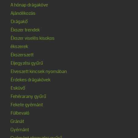
A hónap drágaköve
Ajándékozás
Drágakő
Ékszer trendek
Ékszer viselés kisokos
ékszerek
Ékszerszett
Eljegyzési gyűrű
Elveszett kincsek nyomában
Érdekes drágakövek
Esküvő
Fehérarany gyűrű
Fekete gyémánt
Fülbevaló
Gránát
Gyémánt
Gyémánt eljegyzési gyűrű