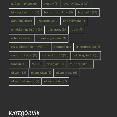
gyémánt ékszer
(54)
gyöngy
(6)
gyöngy ékszer
(27)
híres gyémántok
(13)
hónap drágaköve
(9)
Jegygyűrű
(24)
Karikagyűrű
(8)
kék drágakő
(6)
kék gyémánt
(7)
minősített gyémánt
(6)
rozé arany
(6)
rubin
(7)
rubin ékszer
(7)
rózsaszín gyémánt
(11)
rózsaszín gyémántgyűrű
(9)
smaragd
(15)
smaragd gyűrű
(8)
smaragd ékszer
(18)
színes drágakő
(34)
színes gyémánt
(11)
tanzanit
(7)
zafír
(11)
zafír gyűrű
(8)
zöld drágakő
(11)
ékszer
(33)
ékszer divat
(8)
ékszer trend
(9)
ékszer történelem
(7)
ékszer viselés
(17)
KATEGÓRIÁK