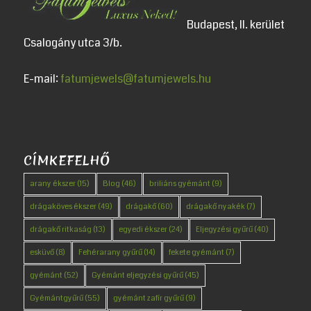
Budapest, II. kerület
Csalogány utca 3/b.
E-mail:
fatumjewels@fatumjewels.hu
CÍMKEFELHŐ
arany ékszer
(15)
Blog
(46)
briliáns gyémánt
(9)
drágaköves ékszer
(49)
drágakő
(60)
drágakő nyakék
(7)
drágakő ritkaság
(13)
egyedi ékszer
(24)
Eljegyzési gyűrű
(40)
esküvő
(8)
Fehérarany gyűrű
(14)
fekete gyémánt
(7)
gyémánt
(52)
Gyémánt eljegyzési gyűrű
(45)
Gyémántgyűrű
(55)
gyémánt zafír gyűrű
(9)