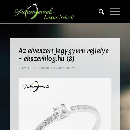
Az elveszett jegygyuru rejtelye
– ekszerblog.hu (3)
/
2025.01.27.
by
AITST-BlogFatumJ