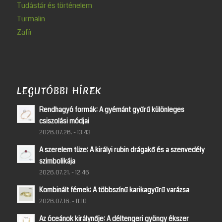
Tudástár és történelem
Turmalin
Zafír
LEGUTÓBBI HÍREK
Rendhagyó formák: A gyémánt gyűrű különleges
csiszolási módjai
2026.07.26. - 13:43
A szerelem tüze: A királyi rubin drágakő és a szenvedély
szimbolikája
2026.07.21. - 12:46
Kombinált fémek: A többszínű karikagyűrű varázsa
2026.07.16. - 11:10
Az óceánok királynője: A déltengeri gyöngy ékszer