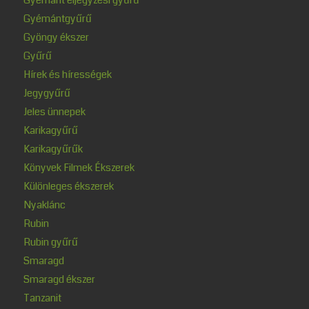
Gyémántgyűrű
Gyöngy ékszer
Gyűrű
Hírek és hírességek
Jegygyűrű
Jeles ünnepek
Karikagyűrű
Karikagyűrűk
Könyvek Filmek Ékszerek
Különleges ékszerek
Nyaklánc
Rubin
Rubin gyűrű
Smaragd
Smaragd ékszer
Tanzanit