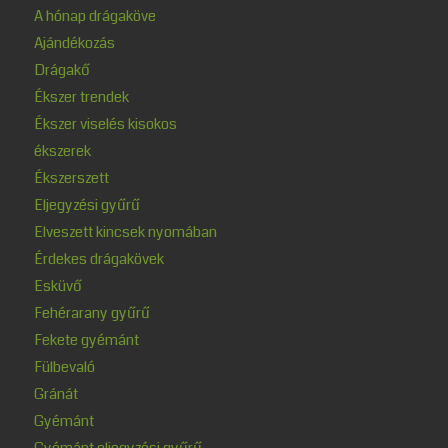
A hónap drágaköve
Ajándékozás
Drágakő
Ékszer trendek
Ékszer viselés kisokos
ékszerek
Ékszerszett
Eljegyzési gyűrű
Elveszett kincsek nyomában
Érdekes drágakövek
Esküvő
Fehérarany gyűrű
Fekete gyémánt
Fülbevaló
Gránát
Gyémánt
Gyémánt eljegyzési gyűrű