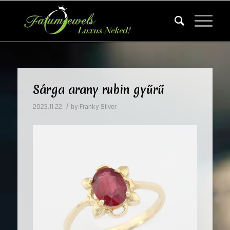
Sárga arany rubin gyűrű
/
2023.11.22.
by
Franky Silver