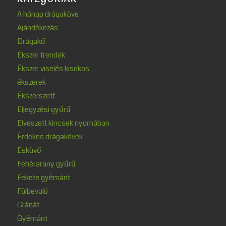
A hónap drágaköve
Ajándékozás
Drágakő
Ékszer trendek
Ékszer viselés kisokos
ékszerek
Ékszerszett
Eljegyzési gyűrű
Elveszett kincsek nyomában
Érdekes drágakövek
Esküvő
Fehérarany gyűrű
Fekete gyémánt
Fülbevaló
Gránát
Gyémánt