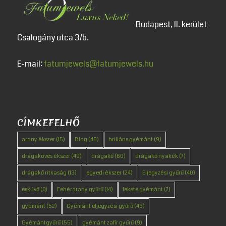
Budapest, II. kerület
Csalogány utca 3/b.
E-mail:
fatumjewels@fatumjewels.hu
CÍMKEFELHŐ
arany ékszer
(15)
Blog
(46)
briliáns gyémánt
(9)
drágaköves ékszer
(49)
drágakő
(60)
drágakő nyakék
(7)
drágakő ritkaság
(13)
egyedi ékszer
(24)
Eljegyzési gyűrű
(40)
esküvő
(8)
Fehérarany gyűrű
(14)
fekete gyémánt
(7)
gyémánt
(52)
Gyémánt eljegyzési gyűrű
(45)
Gyémántgyűrű
(55)
gyémánt zafír gyűrű
(9)