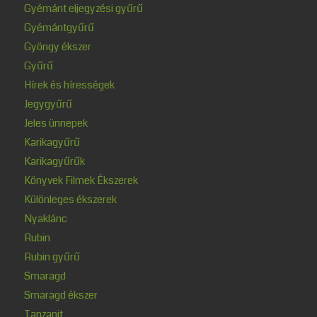
Gyémánt eljegyzési gyűrű
Gyémántgyűrű
Gyöngy ékszer
Gyűrű
Hírek és hírességek
Jegygyűrű
Jeles ünnepek
Karikagyűrű
Karikagyűrűk
Könyvek Filmek Ékszerek
Különleges ékszerek
Nyaklánc
Rubin
Rubin gyűrű
Smaragd
Smaragd ékszer
Tanzanit