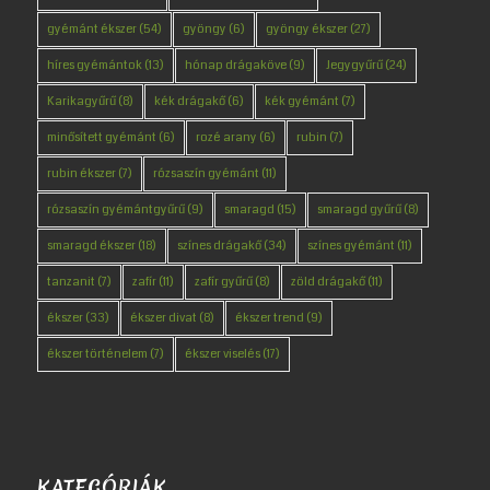
gyémánt ékszer
(54)
gyöngy
(6)
gyöngy ékszer
(27)
híres gyémántok
(13)
hónap drágaköve
(9)
Jegygyűrű
(24)
Karikagyűrű
(8)
kék drágakő
(6)
kék gyémánt
(7)
minősített gyémánt
(6)
rozé arany
(6)
rubin
(7)
rubin ékszer
(7)
rózsaszín gyémánt
(11)
rózsaszín gyémántgyűrű
(9)
smaragd
(15)
smaragd gyűrű
(8)
smaragd ékszer
(18)
színes drágakő
(34)
színes gyémánt
(11)
tanzanit
(7)
zafír
(11)
zafír gyűrű
(8)
zöld drágakő
(11)
ékszer
(33)
ékszer divat
(8)
ékszer trend
(9)
ékszer történelem
(7)
ékszer viselés
(17)
KATEGÓRIÁK