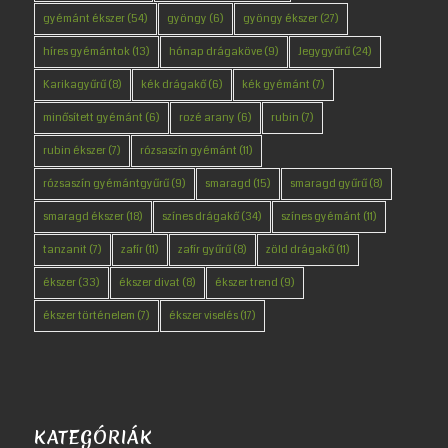
gyémánt ékszer
(54)
gyöngy
(6)
gyöngy ékszer
(27)
híres gyémántok
(13)
hónap drágaköve
(9)
Jegygyűrű
(24)
Karikagyűrű
(8)
kék drágakő
(6)
kék gyémánt
(7)
minősített gyémánt
(6)
rozé arany
(6)
rubin
(7)
rubin ékszer
(7)
rózsaszín gyémánt
(11)
rózsaszín gyémántgyűrű
(9)
smaragd
(15)
smaragd gyűrű
(8)
smaragd ékszer
(18)
színes drágakő
(34)
színes gyémánt
(11)
tanzanit
(7)
zafír
(11)
zafír gyűrű
(8)
zöld drágakő
(11)
ékszer
(33)
ékszer divat
(8)
ékszer trend
(9)
ékszer történelem
(7)
ékszer viselés
(17)
KATEGÓRIÁK