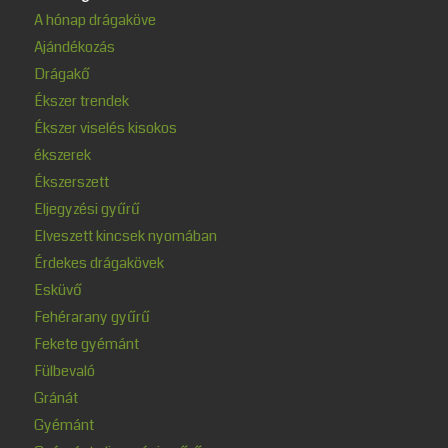
A hónap drágaköve
Ajándékozás
Drágakő
Ékszer trendek
Ékszer viselés kisokos
ékszerek
Ékszerszett
Eljegyzési gyűrű
Elveszett kincsek nyomában
Érdekes drágakövek
Esküvő
Fehérarany gyűrű
Fekete gyémánt
Fülbevaló
Gránát
Gyémánt