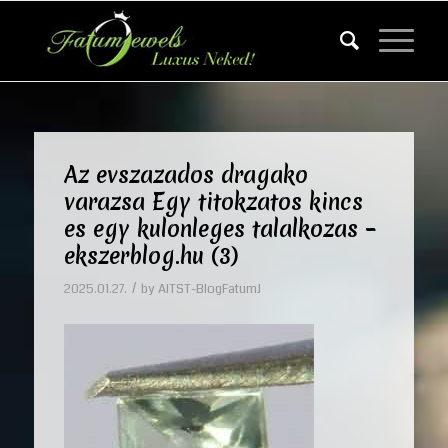
Az evszazados dragako
varazsa Egy titokzatos kincs
es egy kulonleges talalkozas –
ekszerblog.hu (3)
/
2025.01.27.
by
AITST-BlogFatumJ