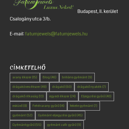
Budapest, II. kerület
Csalogány utca 3/b.
E-mail:
fatumjewels@fatumjewels.hu
CÍMKEFELHŐ
arany ékszer
(15)
Blog
(46)
briliáns gyémánt
(9)
drágaköves ékszer
(49)
drágakő
(60)
drágakő nyakék
(7)
drágakő ritkaság
(13)
egyedi ékszer
(24)
Eljegyzési gyűrű
(40)
esküvő
(8)
Fehérarany gyűrű
(14)
fekete gyémánt
(7)
gyémánt
(52)
Gyémánt eljegyzési gyűrű
(45)
Gyémántgyűrű
(55)
gyémánt zafír gyűrű
(9)