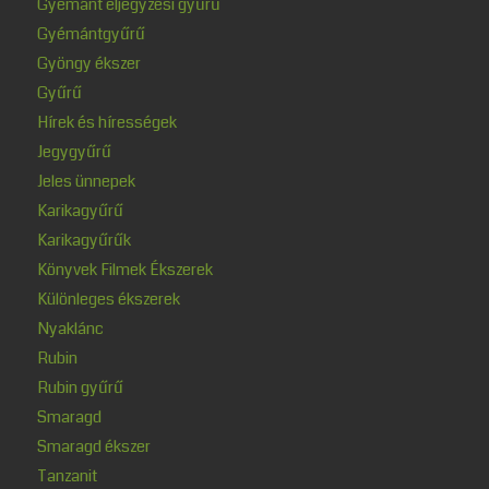
Gyémánt eljegyzési gyűrű
Gyémántgyűrű
Gyöngy ékszer
Gyűrű
Hírek és hírességek
Jegygyűrű
Jeles ünnepek
Karikagyűrű
Karikagyűrűk
Könyvek Filmek Ékszerek
Különleges ékszerek
Nyaklánc
Rubin
Rubin gyűrű
Smaragd
Smaragd ékszer
Tanzanit