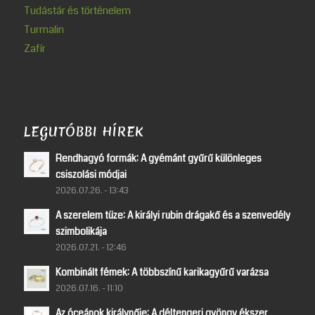
Tudástár és történelem
Turmalin
Zafír
LEGUTÓBBI HÍREK
Rendhagyó formák: A gyémánt gyűrű különleges
csiszolási módjai
2026.07.26. - 13:43
A szerelem tüze: A királyi rubin drágakő és a szenvedély
szimbolikája
2026.07.21. - 12:46
Kombinált fémek: A többszínű karikagyűrű varázsa
2026.07.16. - 11:10
Az óceánok királynője: A déltengeri gyöngy ékszer