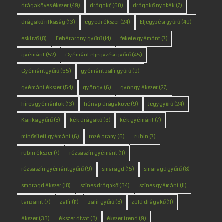
drágaköves ékszer
(49)
drágakő
(60)
drágakő nyakék
(7)
drágakő ritkaság
(13)
egyedi ékszer
(24)
Eljegyzési gyűrű
(40)
esküvő
(8)
Fehérarany gyűrű
(14)
fekete gyémánt
(7)
gyémánt
(52)
Gyémánt eljegyzési gyűrű
(45)
Gyémántgyűrű
(55)
gyémánt zafír gyűrű
(9)
gyémánt ékszer
(54)
gyöngy
(6)
gyöngy ékszer
(27)
híres gyémántok
(13)
hónap drágaköve
(9)
Jegygyűrű
(24)
Karikagyűrű
(8)
kék drágakő
(6)
kék gyémánt
(7)
minősített gyémánt
(6)
rozé arany
(6)
rubin
(7)
rubin ékszer
(7)
rózsaszín gyémánt
(11)
rózsaszín gyémántgyűrű
(9)
smaragd
(15)
smaragd gyűrű
(8)
smaragd ékszer
(18)
színes drágakő
(34)
színes gyémánt
(11)
tanzanit
(7)
zafír
(11)
zafír gyűrű
(8)
zöld drágakő
(11)
ékszer
(33)
ékszer divat
(8)
ékszer trend
(9)