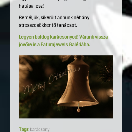
hatása lesz!
Reméljük, sikerült adnunk néhány
stresszcsökkentő tanácsot.
Legyen boldog karácsonyod! Várunk vissza
jövőre is a Fatumjewels Galériába.
Tags:
karácsony