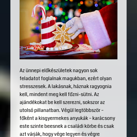
Az ünnepi előkészületek nagyon sok
feladatot foglalnak magukban, ezért olyan
stresszesek. A lakásnak, háznak ragyognia
kell, mindent meg kell főzni-sütni. Az
ajándékokat be kell szerezni, sokszor az
utolsó pillanatban. Végül legtöbbször –
főként a kisgyermekes anyukák – karácsony
este szinte beesnek a családi körbe és csak
azt várják, hogy vége legyen és végre