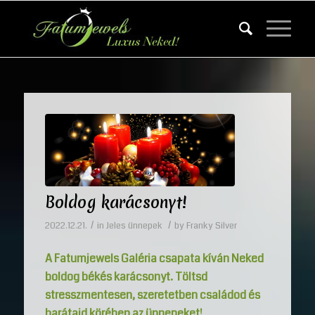
Boldog karácsonyt!
/
/
2022.12.21.
in
Jeles ünnepek
by
Franky Silver
A Fatumjewels Galéria csapata kíván Neked
boldog békés karácsonyt. Töltsd
stresszmentesen, szeretetben családod és
barátaid körében az ünnepeket!