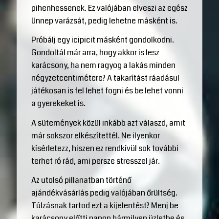
pihenhessenek. Ez valójában elveszi az egész
ünnep varázsát, pedig lehetne másként is.
Próbálj egy icipicit másként gondolkodni.
Gondoltál már arra, hogy akkor is lesz
karácsony, ha nem ragyog a lakás minden
négyzetcentimétere? A takarítást ráadásul
játékosan is fel lehet fogni és be lehet vonni
a gyerekeket is.
A sütemények közül inkább azt válaszd, amit
már sokszor elkészítettél. Ne ilyenkor
kísérletezz, hiszen ez rendkívül sok további
terhet ró rád, ami persze stresszel jár.
Az utolsó pillanatban történő
ajándékvásárlás pedig valójában őrültség.
Túlzásnak tartod ezt a kijelentést? Menj be
karácsony előtti napon bármilyen üzletbe és