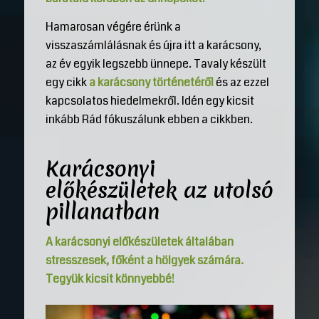
Hamarosan végére érünk a
visszaszámlálásnak és újra itt a karácsony,
az év egyik legszebb ünnepe. Tavaly készült
egy cikk
a karácsony történetéről
és az ezzel
kapcsolatos hiedelmekről. Idén egy kicsit
inkább Rád fókuszálunk ebben a cikkben.
Karácsonyi
előkészületek az utolsó
pillanatban
A karácsonyi előkészületek általában
stresszesek, főként a hölgyek számára.
Tegyük kicsit könnyebbé!