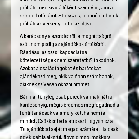
próbáld meg kívülállóként szemlélni, ami a
szemed elé tárul. Stresszes, rohanó emberek
próbálnak versenyt futni az idővel.
A karácsony a szeretetről, a meghittségről
szól, nem pedig az ajándékok értékéről.
Ráadásul az ezzel kapcsolatos
kötelezettségek nem szeretetből fakadnak.
Azokat a családtagokat és barátokat
ajándékozd meg, akik valóban számítanak,
akiknek szívesen okozol örömet!
Bár már tényleg csak percek vannak hátra
karácsonyig, mégis érdemes megfogadnod a
fenti tanácsok valamelyikét, ha nem is
mindet. Csökkentsd a stresszt, legyen ez a
Te ajándékod saját magad számára. Ha csak
egy kicsit is sikerül, figyeld meg, mekkora