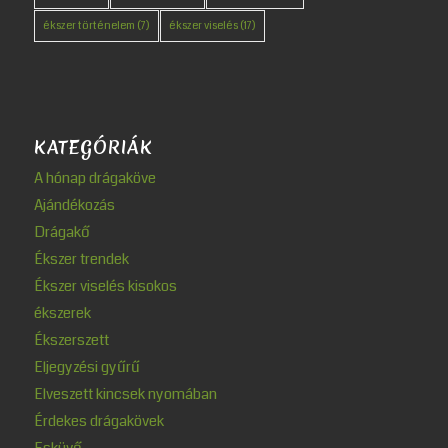
ékszer történelem
(7)
ékszer viselés
(17)
KATEGÓRIÁK
A hónap drágaköve
Ajándékozás
Drágakő
Ékszer trendek
Ékszer viselés kisokos
ékszerek
Ékszerszett
Eljegyzési gyűrű
Elveszett kincsek nyomában
Érdekes drágakövek
Esküvő