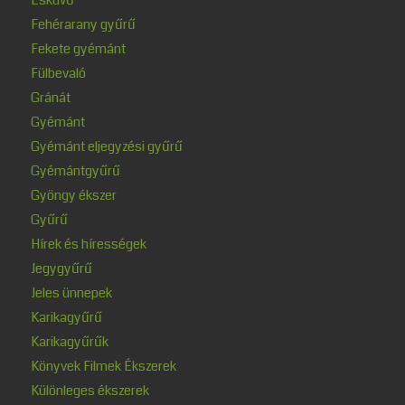
Fehérarany gyűrű
Fekete gyémánt
Fülbevaló
Gránát
Gyémánt
Gyémánt eljegyzési gyűrű
Gyémántgyűrű
Gyöngy ékszer
Gyűrű
Hírek és hírességek
Jegygyűrű
Jeles ünnepek
Karikagyűrű
Karikagyűrűk
Könyvek Filmek Ékszerek
Különleges ékszerek