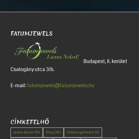
FATUMJEWELS
Budapest, II. kerület
Csalogány utca 3/b.
E-mail:
fatumjewels@fatumjewels.hu
CÍMKEFELHŐ
arany ékszer
(15)
Blog
(46)
briliáns gyémánt
(9)